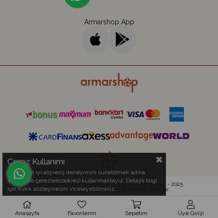
Armarshop App
Çerez Kullanımı
Sizlere en iyi alışveriş deneyimini sunabilmek adına
sitemizde çerezler(cookies) kullanmaktayız. Detaylı bilgi
Kıbrıs'ın En Gelişmiş Online Alışveriş Merkezi © 2014 - 2025
için Kvkk sözleşmesini inceleyebilirsiniz.
Armar Electronics Ltd.
- Tüm Hakları Saklıdır.
Anasayfa
Favorilerim
Sepetim
Üye Girişi