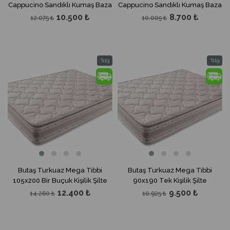
Cappucino Sandıklı Kumaş Baza
Cappucino Sandıklı Kumaş Baza
10.500 ₺
8.700 ₺
12.075 ₺
10.005 ₺
%13
%13
İndirim
İndirim
%13İndirim
%13İndir
Butaş Turkuaz Mega Tıbbi
Butaş Turkuaz Mega Tıbbi
105x200 Bir Buçuk Kişilik Şilte
90x190 Tek Kişilik Şilte
12.400 ₺
9.500 ₺
14.260 ₺
10.925 ₺