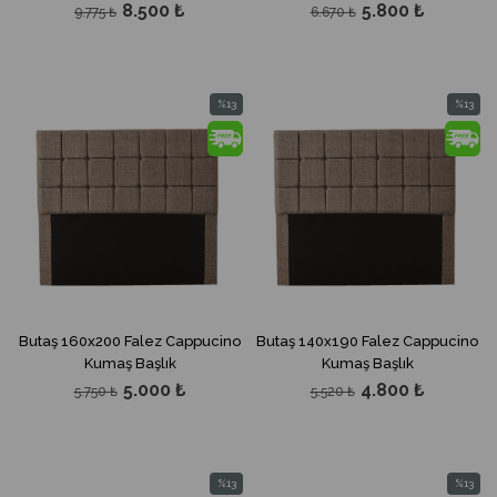
8.500 ₺
5.800 ₺
9.775 ₺
6.670 ₺
%13
%13
İndirim
İndirim
%13İndirim
%13İndir
Butaş 160x200 Falez Cappucino
Butaş 140x190 Falez Cappucino
Kumaş Başlık
Kumaş Başlık
5.000 ₺
4.800 ₺
5.750 ₺
5.520 ₺
%13
%13