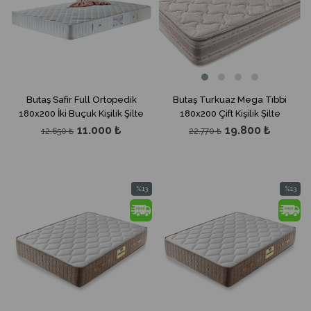
Butaş Safir Full Ortopedik
Butaş Turkuaz Mega Tıbbi
180x200 İki Buçuk Kişilik Şilte
180x200 Çift Kişilik Şilte
11.000 ₺
19.800 ₺
12.650 ₺
22.770 ₺
%13
%13
İndirim
İndirim
%13İndirim
%13İndir