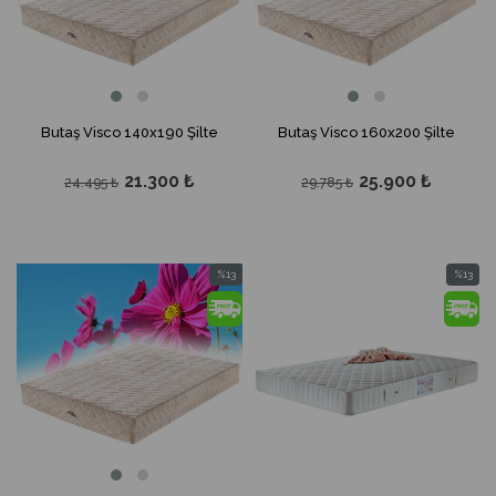
Butaş Visco 140x190 Şilte
Butaş Visco 160x200 Şilte
21.300 ₺
25.900 ₺
24.495 ₺
29.785 ₺
%13
%13
İndirim
İndirim
%13İndirim
%13İndir