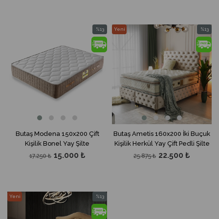
%13
Yeni
%13
İndirim
Ürün
İndirim
%13İndirim
%13İndir
Butaş Modena 150x200 Çift
Butaş Ametis 160x200 İki Buçuk
Kişilik Bonel Yay Şilte
Kişilik Herkül Yay Çift Pedli Şilte
15.000 ₺
22.500 ₺
17.250 ₺
25.875 ₺
Yeni
%13
Ürün
İndirim
%13İndirim