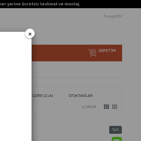
rine ücretsiz teslimat ve montaj.
TürkçeTRY
×
SEPETIM
sı Nedir?
ÜRÜN ADINA GÖRE (Z<A)
STOKTAKILER
5 ÜRÜN
%41
%21
İndirim
İndirim