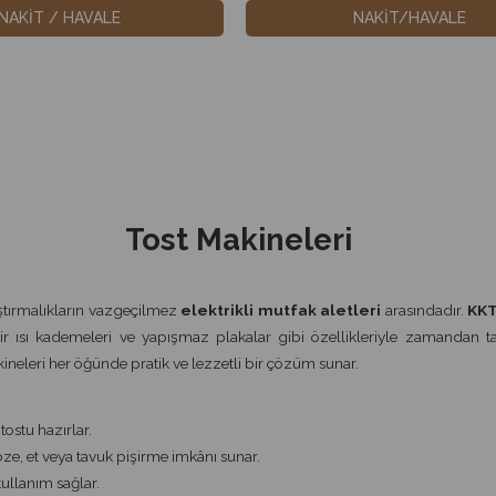
NAKİT / HAVALE
NAKİT/HAVALE
Tost Makineleri
atıştırmalıkların vazgeçilmez
elektrikli mutfak aletleri
arasındadır.
KK
ir ısı kademeleri ve yapışmaz plakalar gibi özellikleriyle zamandan tasarr
kineleri her öğünde pratik ve lezzetli bir çözüm sunar.
tostu hazırlar.
bze, et veya tavuk pişirme imkânı sunar.
ullanım sağlar.