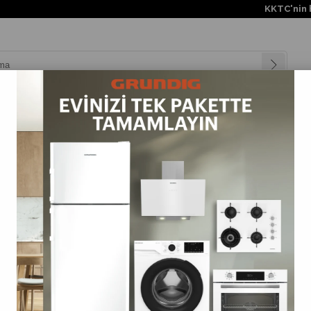
KKTC'nin her ye
nyalar
Teknolojiler
Müşteri Hizmetleri
Değişim Kampanya
rubu
>
Tost Makineleri
E (ARTAN)
FIYATA GÖRE (AZALAN)
ÜRÜN ADINA GÖRE (A>Z)
%23
İndirim