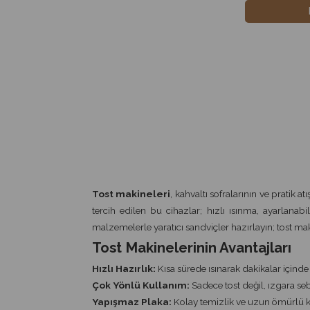
Tost makineleri
, kahvaltı sofralarının ve pratik 
tercih edilen bu cihazlar; hızlı ısınma, ayarlanabil
malzemelerle yaratıcı sandviçler hazırlayın; tost ma
Tost Makinelerinin Avantajları
Hızlı Hazırlık:
Kısa sürede ısınarak dakikalar içinde 
Çok Yönlü Kullanım:
Sadece tost değil, ızgara se
Yapışmaz Plaka:
Kolay temizlik ve uzun ömürlü k