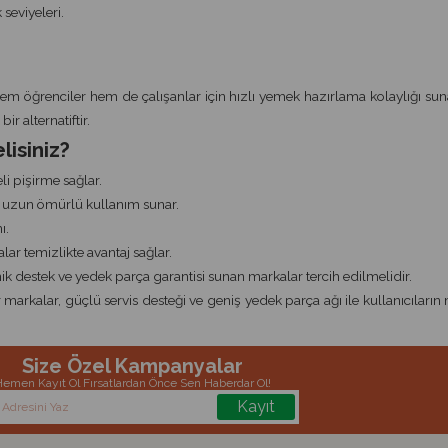
 seviyeleri.
em öğrenciler hem de çalışanlar için hızlı yemek hazırlama kolaylığı sun
ir alternatiftir.
lisiniz?
i pişirme sağlar.
uzun ömürlü kullanım sunar.
ı.
lar temizlikte avantaj sağlar.
ik destek ve yedek parça garantisi sunan markalar tercih edilmelidir.
 markalar, güçlü servis desteği ve geniş yedek parça ağı ile kullanıcıları
Size Özel Kampanyalar
emen Kayıt Ol Fırsatlardan Önce Sen Haberdar Ol!
Kayıt