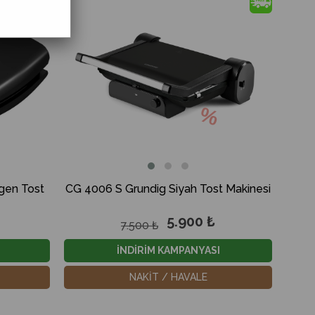
%41İndirim
%21İndirim
gen Tost
CG 4006 S Grundig Siyah Tost Makinesi
5.900 ₺
7.500 ₺
İNDİRİM KAMPANYASI
%17
%16
NAKİT / HAVALE
İndirim
İndirim
%17İndirim
%16İndirim