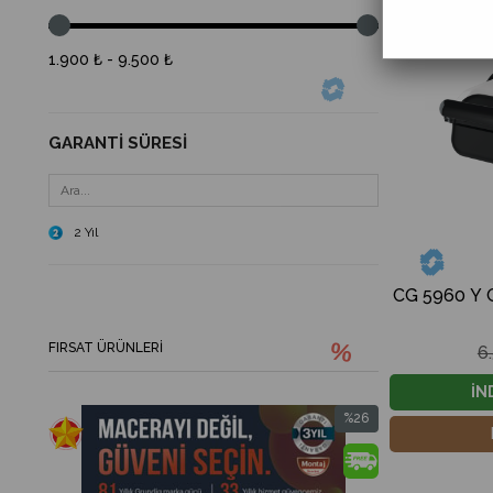
1.900 ₺ - 9.500 ₺
GARANTI SÜRESI
2 Yıl
CG 5960 Y 
FIRSAT ÜRÜNLERI
6
İN
%26
İndirim
%26İndirim