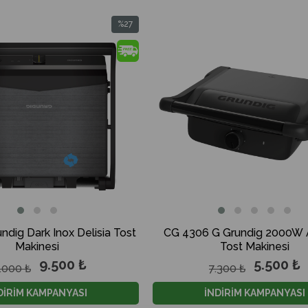
%27
İndirim
%27İndirim
20 - Grundig 12000 BTU
GCHPLK 180 - Grundig 180
+++ / A++ Wi-Fi Beyaz Split
Inverter A+++ / A++ Wi-Fi Bey
Klima
Klima
22.900 ₺
34.900 ₺
.000 ₺
42.000 ₺
LİMA KAMPANYASI
KLİMA KAMPANYASI
ndig Dark Inox Delisia Tost
CG 4306 G Grundig 2000W A
Makinesi
Tost Makinesi
9.500 ₺
5.500 ₺
.000 ₺
7.300 ₺
DİRİM KAMPANYASI
İNDİRİM KAMPANYASI