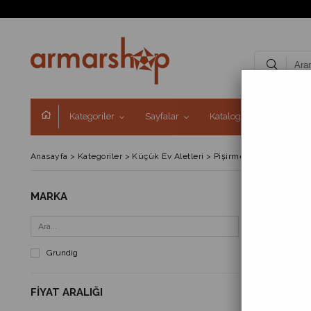
Kategoriler
Sayfalar
Kataloglar
Kampa
Anasayfa
>
Kategoriler
>
Küçük Ev Aletleri
>
Pişirme ve Kızartma G
MARKA
FIYATA GÖR
Grundig
FIYAT ARALIĞI