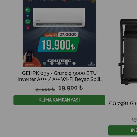
GEHPK 095 - Grundig 9000 BTU
GCHPLK 1
Inverter A+++ / A++ Wi-Fi Beyaz Split
Inverter A
Klima
19.900 ₺
27.000 ₺
29
KLİMA KAMPANYASI
K
CG 7981 Gru
13
İN