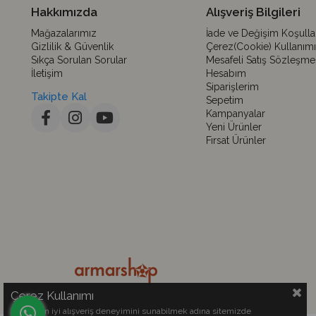
Hakkımızda
Alışveriş Bilgileri
Mağazalarımız
İade ve Değişim Koşullar
Gizlilik & Güvenlik
Çerez(Cookie) Kullanımı
Sıkça Sorulan Sorular
Mesafeli Satış Sözleşme
İletişim
Hesabım
Siparişlerim
Takipte Kal
Sepetim
Kampanyalar
Yeni Ürünler
Fırsat Ürünler
Çerez Kullanımı
Sizlere en iyi alışveriş deneyimini sunabilmek adına sitemizde