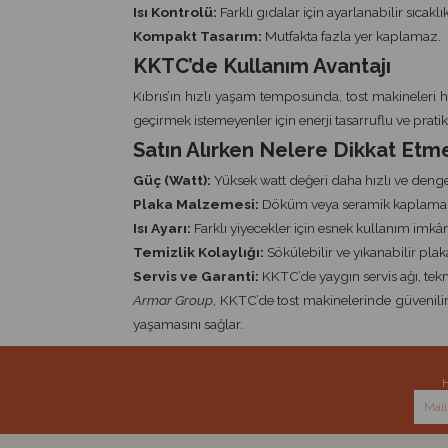
Isı Kontrolü:
Farklı gıdalar için ayarlanabilir sıcaklık
Kompakt Tasarım:
Mutfakta fazla yer kaplamaz.
KKTC’de Kullanım Avantajı
Kıbrıs’ın hızlı yaşam temposunda, tost makineleri h
geçirmek istemeyenler için enerji tasarruflu ve pratik b
Satın Alırken Nelere Dikkat Etme
Güç (Watt):
Yüksek watt değeri daha hızlı ve dengel
Plaka Malzemesi:
Döküm veya seramik kaplama 
Isı Ayarı:
Farklı yiyecekler için esnek kullanım imkân
Temizlik Kolaylığı:
Sökülebilir ve yıkanabilir plaka
Servis ve Garanti:
KKTC’de yaygın servis ağı, tekn
Armar Group
, KKTC’de tost makinelerinde güvenilir
yaşamasını sağlar.
H