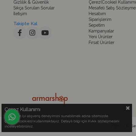
Gizlilik & Güvenlik
Çerez(Cookie) Kullanımı
Sıkça Sorulan Sorular
Mesafeli Satış Sözleşme
İletişim
Hesabım
Siparişlerim
Takipte Kal
Sepetim
Kampanyalar
Yeni Ürünler
Fırsat Ürünler
Çerez Kullanımı
Sizlere en iyi alışveriş deneyimini sunabilmek adına sitemizde
çerezler(cookies) kullanmaktayız. Detaylı bilgi için Kvkk sözleşmesini
Kıbrıs'ın En G
inceleyebilirsiniz.