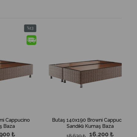
%13
%13
İndirim
İndirim
%13İndirim
%13İndirim
ppucino
Butaş 140x190 Browni Cappucino
a
Sandıklı Kumaş Baza
₺
16.200 ₺
18.630 ₺