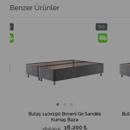
Benzer Ürünler
%13
m
İndirim
dirim
%13İndirim
Butaş 140x190 Browni Gri Sandıklı
Butaş 160
Kumaş Baza
16.200 ₺
18.630 ₺
19