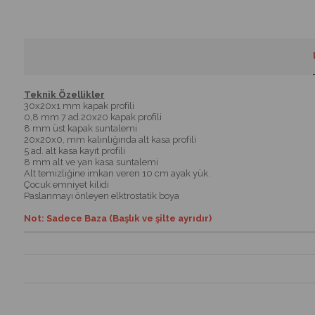
Teknik Özellikler
30x20x1 mm kapak profili
0,8 mm 7 ad.20x20 kapak profili
8 mm üst kapak suntalemi
20x20x0, mm kalınlığında alt kasa profili
5 ad. alt kasa kayıt profili
8 mm alt ve yan kasa suntalemi
Alt temizliğine imkan veren 10 cm ayak yük.
Çocuk emniyet kilidi
Paslanmayı önleyen elktrostatik boya
Not: Sadece Baza (Başlık ve şilte ayrıdır)