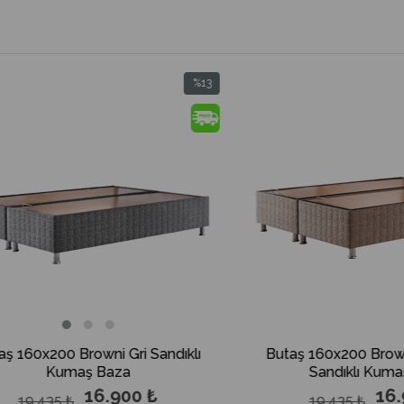
%13
İndirim
%13İndirim
x200 Browni Gri Sandıklı
Butaş 160x200 Browni Ca
Kumaş Baza
Sandıklı Kumaş Baz
16.900 ₺
16.900 
.435 ₺
19.435 ₺