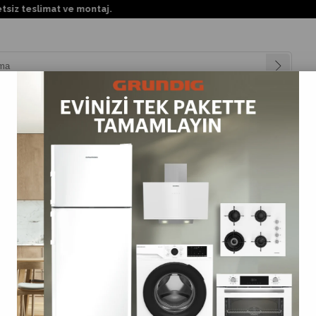
teslimat ve montaj.
nyalar
Teknolojiler
Müşteri Hizmetleri
Değişim Kampanya
aş 90x190 Browni Gri Sandıklı Kumaş Baza
Butaş 90x190 Browni Gri Sandıklı Kumaş Baza
(BAZA.090X190.BROWNI.K10)
0.0
Tahmini Teslim Süresi
:
3 Tahmini Teslimat Tarihi