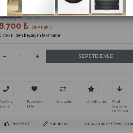
%
13
İndirim
10.005 ₺
(KDV Dahil)
8.700 ₺
(KDV Dahil)
8.700 ₺
`den başlayan taksitlerle
Telefonla
Favorilere
Karşılaştır
İndirimli Ürün
Fiyat
Sipariş
Ekle
Düşünce
Haber Ver
TAVSIYE ET
YORUM YAZ
SORULAR (0) VE CEVAPLAR (0