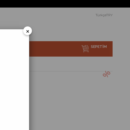
TürkçeTRY
×
SEPETIM
sı Nedir?