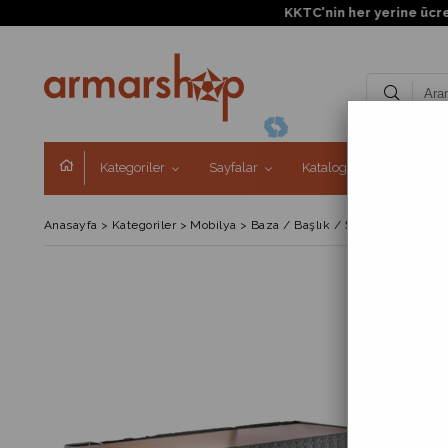
KKTC'nin her yerine ücretsiz 
Kategoriler
Sayfalar
Kataloglar
Kampa
Anasayfa
>
Kategoriler
>
Mobilya
>
Baza / Başlık / Şilte
>
Baza
>
But