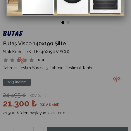
Butaş Visco 140x190 Şilte
(SILTE.140X190.VISCO)
0.0
Tahmini Teslim Süresi
:
3 Tahmini Teslimat Tarihi
%
13
İndirim
24.495 ₺
(KDV Dahil)
21.300 ₺
(KDV Dahil)
21.300 ₺
`den başlayan taksitlerle