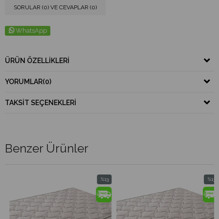
SORULAR (0) VE CEVAPLAR (0)
WhatsApp
ÜRÜN ÖZELLIKLERI
YORUMLAR
(0)
TAKSIT SEÇENEKLERI
Benzer Ürünler
%13
%13
im
İndirim
İndirim
dirim
%13İndirim
%13İndi