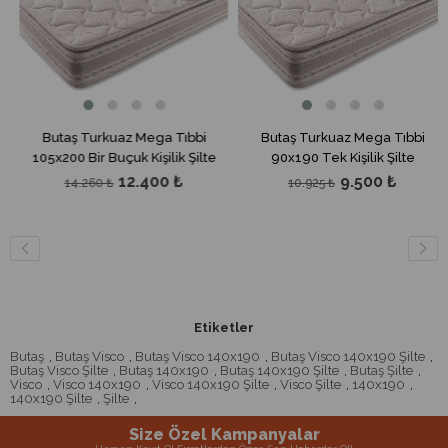
0
Butaş Turkuaz Mega Tıbbi
Butaş Turkuaz Mega Tıbbi
105x200 Bir Buçuk Kişilik Şilte
90x190 Tek Kişilik Şilte
12.400 ₺
9.500 ₺
14.260 ₺
10.925 ₺
Etiketler
Butaş
,
Butaş Visco
,
Butaş Visco 140x190
,
Butaş Visco 140x190 Şilte
,
Butaş Visco Şilte
,
Butaş 140x190
,
Butaş 140x190 Şilte
,
Butaş Şilte
,
Visco
,
Visco 140x190
,
Visco 140x190 Şilte
,
Visco Şilte
,
140x190
,
140x190 Şilte
,
Şilte
,
Size Özel Kampanyalar