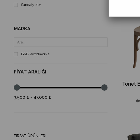
Sandalyeler
MARKA
B&B Woodworks
FIYAT ARALIĞI
Tonet 
3.500 ₺ - 47.000 ₺
4
FIRSAT ÜRÜNLERI