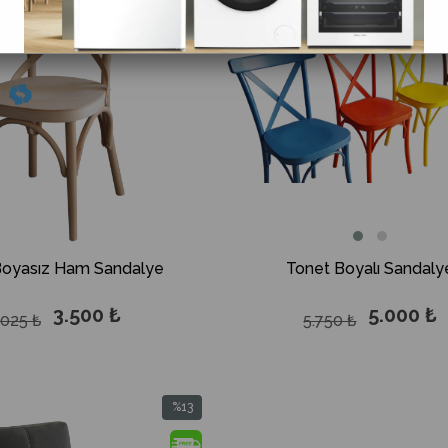
%13İndirim
Tonet Boyalı Sandaly
Boyasız Ham Sandalye
5.000 ₺
3.500 ₺
5.750 ₺
.025 ₺
%13
İndirim