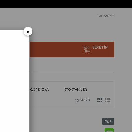
e ücretsiz teslimat ve montaj.
TürkçeTRY
×
SEPETIM
sı Nedir?
ÜRÜN ADINA GÖRE (Z<A)
STOKTAKILER
13 ÜRÜN
%13
%13
İndirim
İndirim