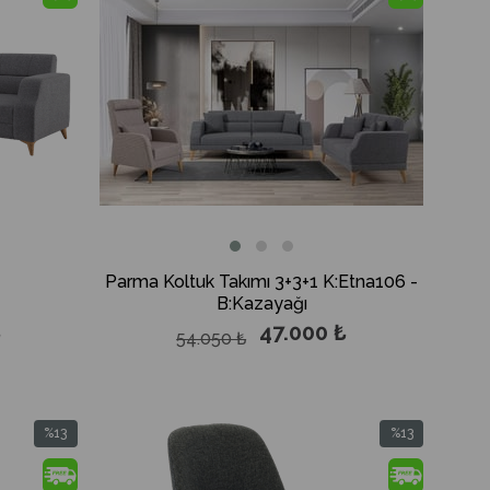
%13İndirim
%13İndirim
Parma Koltuk Takımı 3+3+1 K:Etna106 -
B:Kazayağı
₺
47.000 ₺
54.050 ₺
%13
%13
İndirim
İndirim
%13İndirim
%13İndirim