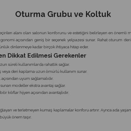
Oturma Grubu ve Koltuk
geçirilen alanı olan salonun konforunu ve estetiğini belirleyen en önemli m
rgonomi açısından geniş bir seçenek yelpazesi sunar. Rahat oturum derin
ünlük dinlenmeye kadar birçok ihtiyaca hitap eder.
en Dikkat Edilmesi Gerekenler
n süreli kullanımlarda rahatlık sağlar.
maş veya deri kaplama uzun ömürlü kullanım sunar.
l açısından uyum sağlamalıdır.
sunan modeller ekstra avantaj sağlar.
ilir kılıflar hijyen açısından avantajlıdır.
 sağlayan ve terletmeyen kumaş kaplamalar konforu artırır. Ayrıca ada yaşa
 büyük önem taşır.