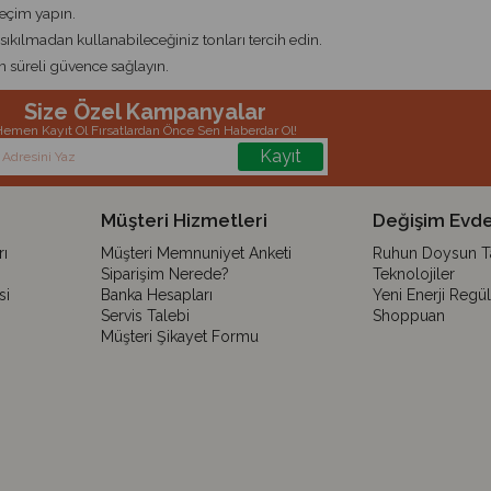
seçim yapın.
lmadan kullanabileceğiniz tonları tercih edin.
n süreli güvence sağlayın.
Size Özel Kampanyalar
emen Kayıt Ol Fırsatlardan Önce Sen Haberdar Ol!
Kayıt
Müşteri Hizmetleri
Değişim Evde
ı
Müşteri Memnuniyet Anketi
Ruhun Doysun Tar
Siparişim Nerede?
Teknolojiler
si
Banka Hesapları
Yeni Enerji Regü
Servis Talebi
Shoppuan
Müşteri Şikayet Formu