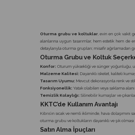
Oturma grubu ve koltuklar
, evin en çok vakit 
alanlarına uygun tasarımlar, hem estetik hem de e
detaylarıyla oturma grupları; misafir ağırlamadan g
Oturma Grubu ve Koltuk Seçerk
Konfor:
Oturum yüksekliği ve sünger yoğunluğu, uzu
Malzeme Kalitesi:
Dayanıklı iskelet, kaliteli ku
Tasarım Uyumu:
Mevcut dekorasyonla renk ve sti
Fonksiyonellik:
Yatak olabilen veya saklama alanı 
Temizlik Kolaylığı:
Silinebilir kumaşlar ve çıkarılab
KKTC’de Kullanım Avantajı
Kıbrıs’ın sıcak ve nemli ikliminde, hava dolaşımını
oturma grubu ve koltukların dayanıklı ve şık olması
Satın Alma İpuçları