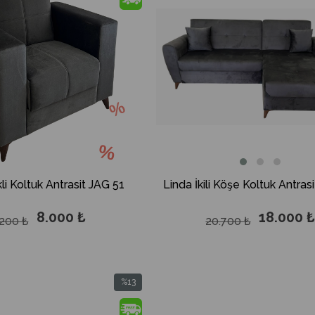
%13İndirim
%21
İndirim
%21İndirim
Linda İkili Köşe Koltuk Antras
li Koltuk Antrasit JAG 51
18.000 
8.000 ₺
20.700 ₺
.200 ₺
20 - Grundig 12000 BTU
GCHPLK 180 - Grundig 180
+++ / A++ Wi-Fi Beyaz Split
Inverter A+++ / A++ Wi-Fi Bey
Klima
Klima
22.900 ₺
34.900 ₺
%13
.000 ₺
42.000 ₺
İndirim
LİMA KAMPANYASI
KLİMA KAMPANYASI