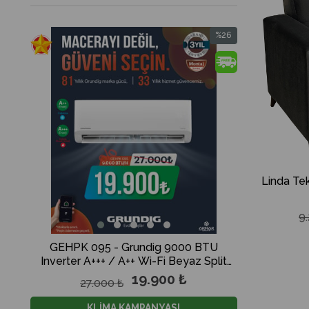
%26
İndirim
%26İndirim
Linda Tek
9
GEHPK 095 - Grundig 9000 BTU
GCHPLK 1
Inverter A+++ / A++ Wi-Fi Beyaz Split
Inverter A
Klima
19.900 ₺
27.000 ₺
29
KLİMA KAMPANYASI
K