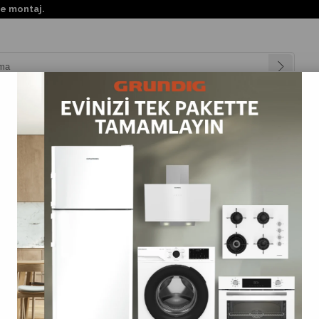
KKTC'nin her yerin
nyalar
Teknolojiler
Müşteri Hizmetleri
Değişim Kampanya
E (ARTAN)
FIYATA GÖRE (AZALAN)
ÜRÜN ADINA GÖRE (A>Z)
%13
İndirim