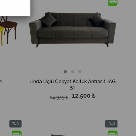
%13İndirim
%13İndirim
e
Linda Üçlü Çekyat Koltuk Antrasit JAG
51
12.500 ₺
14.375 ₺
%13
%13
İndirim
İndirim