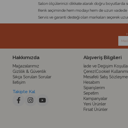
Salon ölçülerinizi dikkate alarak doğru boyutlarda 
Renk seçiminde hem modayı hem de uzun vadede sıkı
Servis ve garanti desteği olan markaları seçerek uzu
H
Hakkımızda
Alışveriş Bilgileri
Mağazalarımız
İade ve Değişim Koşullar
Gizlilik & Güvenlik
Çerez(Cookie) Kullanımı
Sıkça Sorulan Sorular
Mesafeli Satış Sözleşme
İletişim
Hesabım
Siparişlerim
Takipte Kal
Sepetim
Kampanyalar
Yeni Ürünler
Fırsat Ürünler