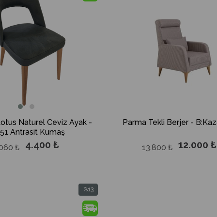
otus Naturel Ceviz Ayak -
Parma Tekli Berjer - B:Ka
51 Antrasit Kumaş
4.400 ₺
12.000 ₺
.060 ₺
13.800 ₺
%13
İndirim
%13İndirim