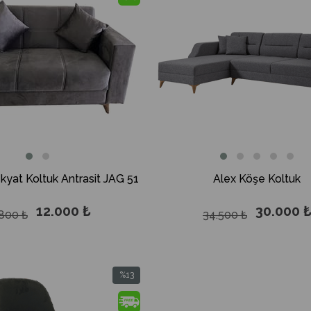
%13İndirim
Çekyat Koltuk Antrasit JAG 51
Alex Köşe Koltuk
12.000 ₺
30.000 
.800 ₺
34.500 ₺
%13
İndirim
%13İndirim