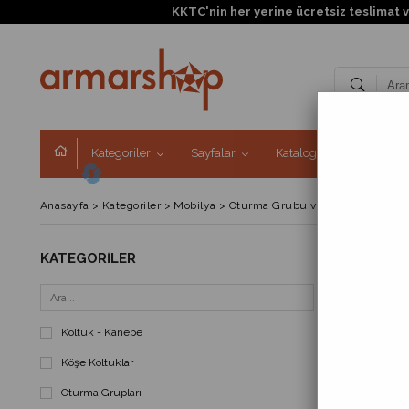
Kategoriler
Sayfalar
Kataloglar
Kampa
Anasayfa
>
Kategoriler
>
Mobilya
>
Oturma Grubu ve Koltuk
KATEGORILER
FIYATA GÖR
Koltuk - Kanepe
Köşe Koltuklar
Oturma Grupları