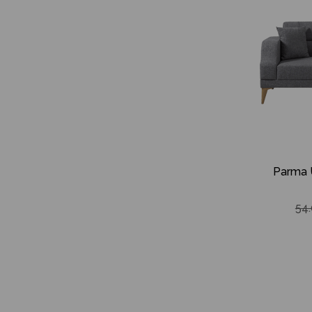
Parma 
54.