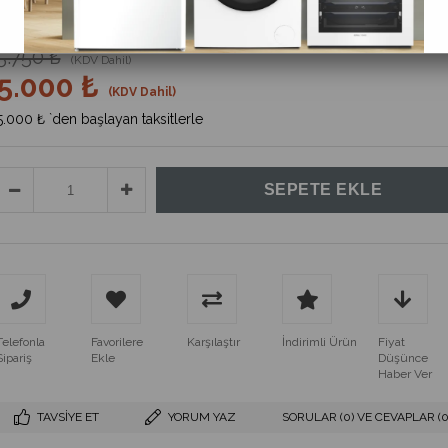
%
13
İndirim
5.750 ₺
(KDV Dahil)
5.000 ₺
(KDV Dahil)
5.000 ₺
`den başlayan taksitlerle
Telefonla
Favorilere
Karşılaştır
İndirimli Ürün
Fiyat
Sipariş
Ekle
Düşünce
Haber Ver
TAVSIYE ET
YORUM YAZ
SORULAR (0) VE CEVAPLAR (0