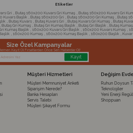
Etiketler
ars Gri
,
Butaş 160x200 Kuvars Gri Kumaş
,
Butaş 160x200 Kuvars Gri Kum
 Kuvars Başlık
,
Butaş 160x200 Gri
,
Butaş 160x200 Gri Kumaş
,
Butaş 16
lık
,
Butaş Kuvars
,
Butaş Kuvars Gri
,
Butaş Kuvars Gri Kumaş
,
Butaş Kuva
,
Butaş Gri Kumaş
,
Butaş Gri Kumaş Başlık
,
Butaş Gri Başlık
,
Butaş Kumaş
ri Kumaş Başlık
,
160x200 Kuvars Gri Başlık
,
160x200 Kuvars Kumaş
,
16
aşlık
,
160x200 Kumaş
,
160x200 Kumaş Başlık
,
160x200 Başlık
,
Kuvar
Size Özel Kampanyalar
emen Kayıt Ol Fırsatlardan Önce Sen Haberdar Ol!
Kayıt
Müşteri Hizmetleri
Değişim Evde
ı
Müşteri Memnuniyet Anketi
Ruhun Doysun Tar
Siparişim Nerede?
Teknolojiler
si
Banka Hesapları
Yeni Enerji Regü
Servis Talebi
Shoppuan
Müşteri Şikayet Formu