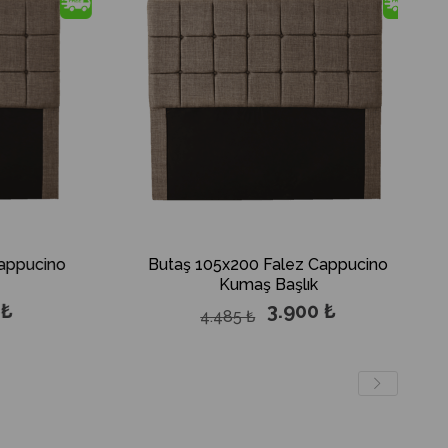
dirim
%13İndirim
Butaş 105x200 Falez Cappucino
Butaş 0
Kumaş Başlık
3.900 ₺
4.485 ₺