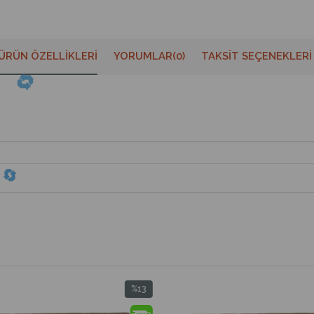
ÜRÜN ÖZELLIKLERI
YORUMLAR
(0)
TAKSIT SEÇENEKLERI
%13
%1
İndirim
İndir