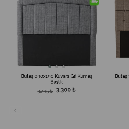
%13İndirim
utaş 090x190 Kuvars Gri Kumaş
Butaş 160x200 F
Başlık
Kumaş B
3.300 ₺
5
3.795 ₺
5.750 ₺