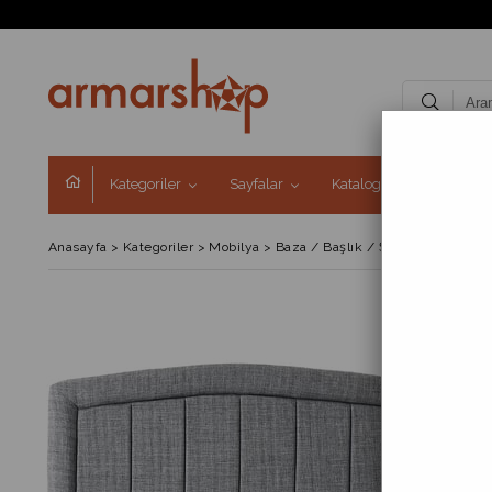
Kategoriler
Sayfalar
Kataloglar
Kampa
Anasayfa
>
Kategoriler
>
Mobilya
>
Baza / Başlık / Şilte
>
Başlık
>
Bu