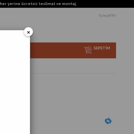
rine ücretsiz teslimat ve montaj.
TürkçeTRY
×
SEPETIM
sı Nedir?