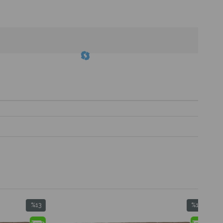
3
%13
im
İndirim