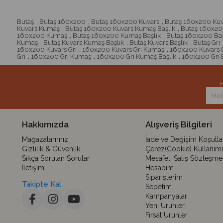
Butaş
,
Butaş 160x200
,
Butaş 160x200 Kuvars
,
Butaş 160x200 Kuv
Kuvars Kumaş
,
Butaş 160x200 Kuvars Kumaş Başlık
,
Butaş 160x200
160x200 Kumaş
,
Butaş 160x200 Kumaş Başlık
,
Butaş 160x200 Baş
Kumaş
,
Butaş Kuvars Kumaş Başlık
,
Butaş Kuvars Başlık
,
Butaş Gri
160x200 Kuvars Gri
,
160x200 Kuvars Gri Kumaş
,
160x200 Kuvars G
Gri
,
160x200 Gri Kumaş
,
160x200 Gri Kumaş Başlık
,
160x200 Gri B
H
Hakkımızda
Alışveriş Bilgileri
Mağazalarımız
İade ve Değişim Koşullar
Gizlilik & Güvenlik
Çerez(Cookie) Kullanımı
Sıkça Sorulan Sorular
Mesafeli Satış Sözleşme
İletişim
Hesabım
Siparişlerim
Takipte Kal
Sepetim
Kampanyalar
Yeni Ürünler
Fırsat Ürünler