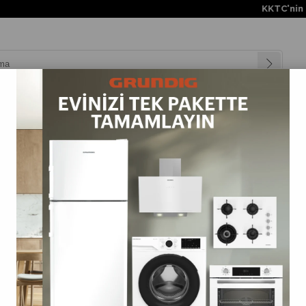
KKTC'nin her ye
nyalar
Teknolojiler
Müşteri Hizmetleri
Değişim Kampanya
taş 160x200 Kuvars Gri Kumaş Başlık
Butaş 160x200 Kuvars Gri Kumaş Başlık
(BASLIK.160.KVRS)
0.0
Tahmini Teslim Süresi
:
3 Tahmini Teslimat Tarihi