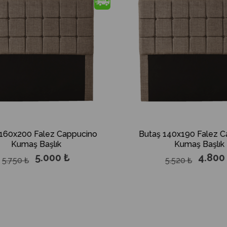
%13İndirim
%13İn
alez Cappucino
Butaş 140x190 Falez Cappucino
aşlık
Kumaş Başlık
.000 ₺
4.800 ₺
5.520 ₺