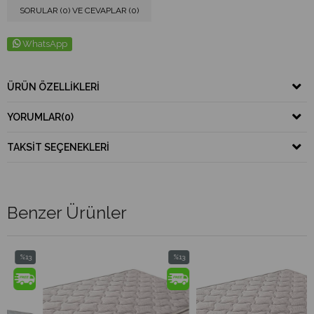
SORULAR (0) VE CEVAPLAR (0)
WhatsApp
ÜRÜN ÖZELLIKLERI
YORUMLAR
(0)
TAKSIT SEÇENEKLERI
Benzer Ürünler
%13
%13
%1
ndirim
İndirim
İnd
13İndirim
%13İndirim
%13