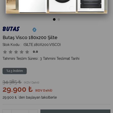
Butaş Visco 180x200 Şilte
(SILTE.180X200.VISCO)
0.0
Tahmini Teslim Süresi
:
3 Tahmini Teslimat Tarihi
%
13
İndirim
34.385 ₺
(KDV Dahil)
29.900 ₺
(KDV Dahil)
29.900 ₺
`den başlayan taksitlerle