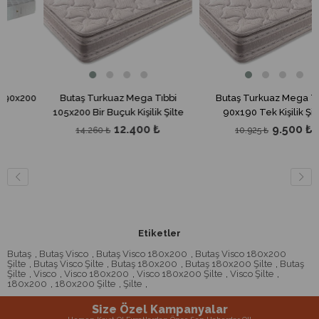
x200
Butaş Turkuaz Mega Tıbbi
Butaş Turkuaz Mega Tıbbi
105x200 Bir Buçuk Kişilik Şilte
90x190 Tek Kişilik Şilte
12.400 ₺
9.500 ₺
14.260 ₺
10.925 ₺
Etiketler
Butaş
,
Butaş Visco
,
Butaş Visco 180x200
,
Butaş Visco 180x200
Şilte
,
Butaş Visco Şilte
,
Butaş 180x200
,
Butaş 180x200 Şilte
,
Butaş
Şilte
,
Visco
,
Visco 180x200
,
Visco 180x200 Şilte
,
Visco Şilte
,
180x200
,
180x200 Şilte
,
Şilte
,
Size Özel Kampanyalar