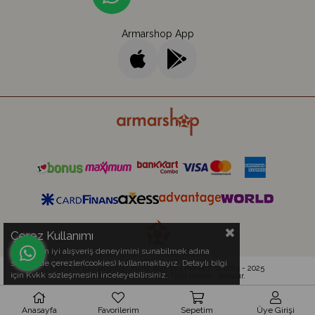
Armarshop App
Çerez Kullanımı
Sizlere en iyi alışveriş deneyimini sunabilmek adına
sitemizde çerezler(cookies) kullanmaktayız. Detaylı bilgi
Kıbrıs'ın En Gelişmiş Online Alışveriş Merkezi © 2014 - 2025
için Kvkk sözleşmesini inceleyebilirsiniz.
Armar Electronics Ltd.
- Tüm Hakları Saklıdır.
Anasayfa
Favorilerim
Sepetim
Üye Girişi