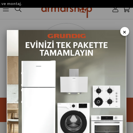
ve montaj.
0
×
Size Özel Kampanyalar
Hemen Kayıt Ol Fırsatlardan Önce Sen Haberdar Ol!
Kayıt
Takipte Kal