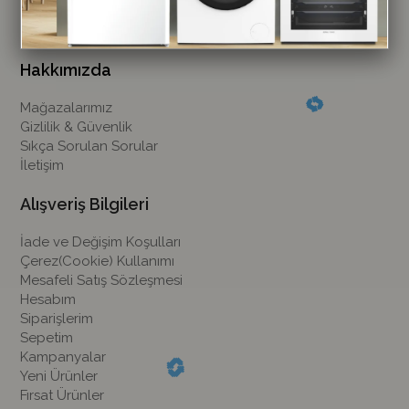
Hakkımızda
Mağazalarımız
Gizlilik & Güvenlik
Sıkça Sorulan Sorular
İletişim
Alışveriş Bilgileri
İade ve Değişim Koşulları
Çerez(Cookie) Kullanımı
Mesafeli Satış Sözleşmesi
Hesabım
Siparişlerim
Sepetim
Kampanyalar
Yeni Ürünler
Fırsat Ürünler