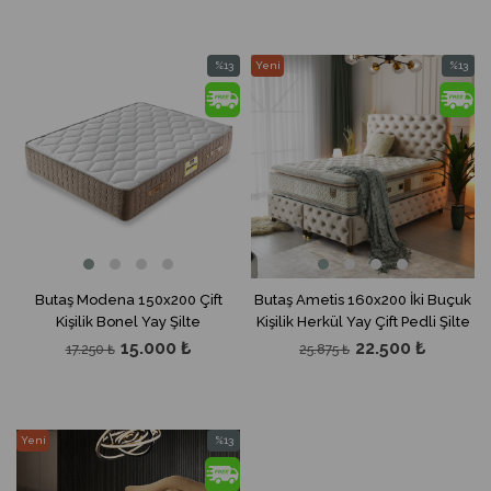
%13
Yeni
%13
İndirim
Ürün
İndirim
%13İndirim
%13İndir
Butaş Modena 150x200 Çift
Butaş Ametis 160x200 İki Buçuk
Kişilik Bonel Yay Şilte
Kişilik Herkül Yay Çift Pedli Şilte
15.000 ₺
22.500 ₺
17.250 ₺
25.875 ₺
Yeni
%13
Ürün
İndirim
%13İndirim