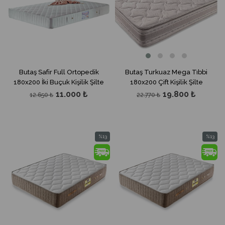
Butaş Safir Full Ortopedik
Butaş Turkuaz Mega Tıbbi
180x200 İki Buçuk Kişilik Şilte
180x200 Çift Kişilik Şilte
11.000 ₺
19.800 ₺
12.650 ₺
22.770 ₺
%13
%13
İndirim
İndirim
%13İndirim
%13İndir