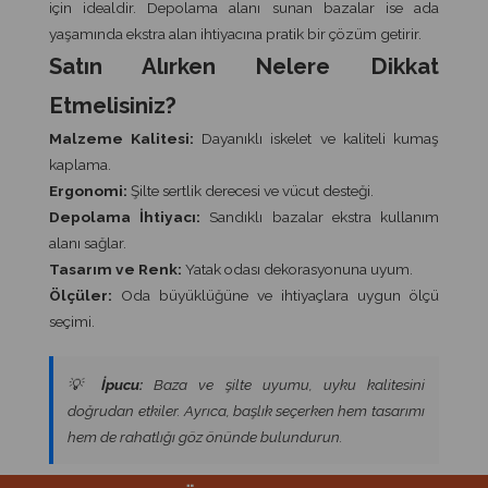
için idealdir. Depolama alanı sunan bazalar ise ada
yaşamında ekstra alan ihtiyacına pratik bir çözüm getirir.
Satın Alırken Nelere Dikkat
Etmelisiniz?
Malzeme Kalitesi:
Dayanıklı iskelet ve kaliteli kumaş
kaplama.
Ergonomi:
Şilte sertlik derecesi ve vücut desteği.
Depolama İhtiyacı:
Sandıklı bazalar ekstra kullanım
alanı sağlar.
Tasarım ve Renk:
Yatak odası dekorasyonuna uyum.
Ölçüler:
Oda büyüklüğüne ve ihtiyaçlara uygun ölçü
seçimi.
💡
İpucu:
Baza ve şilte uyumu, uyku kalitesini
doğrudan etkiler. Ayrıca, başlık seçerken hem tasarımı
hem de rahatlığı göz önünde bulundurun.