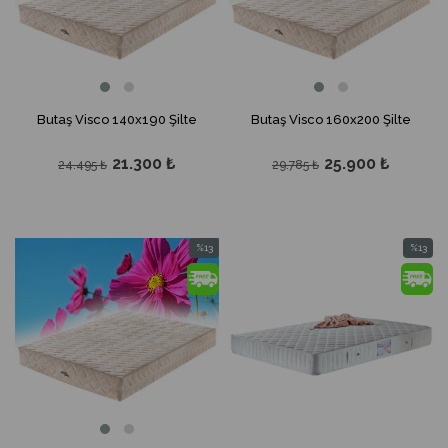
Butaş Visco 140x190 Şilte
Butaş Visco 160x200 Şilte
21.300 ₺
25.900 ₺
24.495 ₺
29.785 ₺
%13
%13
İndirim
İndirim
%13İndirim
%13İndir