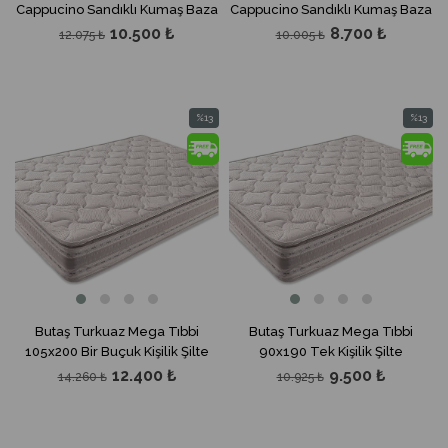
Cappucino Sandıklı Kumaş Baza
Cappucino Sandıklı Kumaş Baza
10.500 ₺
8.700 ₺
12.075 ₺
10.005 ₺
%13
%13
İndirim
İndirim
%13İndirim
%13İndir
Butaş Turkuaz Mega Tıbbi
Butaş Turkuaz Mega Tıbbi
105x200 Bir Buçuk Kişilik Şilte
90x190 Tek Kişilik Şilte
12.400 ₺
9.500 ₺
14.260 ₺
10.925 ₺