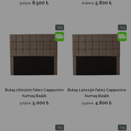
8.500 ₺
5.800 ₺
9.775 ₺
6.670 ₺
%13
%13
İndirim
İndirim
%13İndirim
%13İndir
Butaş 160x200 Falez Cappucino
Butaş 140x190 Falez Cappucino
Kumaş Başlık
Kumaş Başlık
5.000 ₺
4.800 ₺
5.750 ₺
5.520 ₺
%13
%13