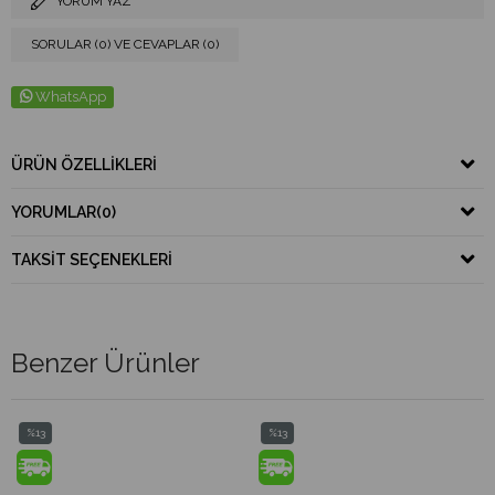
YORUM YAZ
SORULAR (0) VE CEVAPLAR (0)
WhatsApp
ÜRÜN ÖZELLIKLERI
YORUMLAR
(0)
TAKSIT SEÇENEKLERI
Benzer Ürünler
13
%13
%13
irim
İndirim
İndir
İndirim
%13İndirim
%13İ