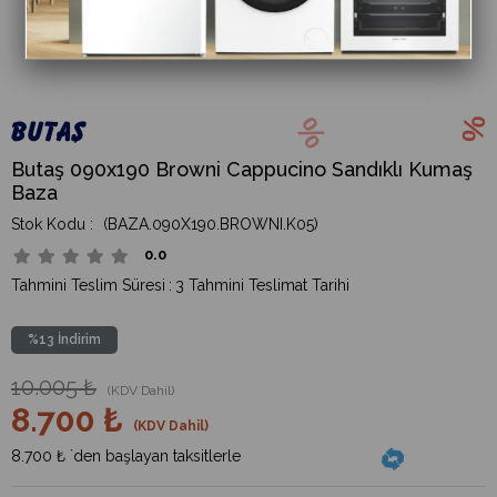
Butaş 090x190 Browni Cappucino Sandıklı Kumaş
Baza
(BAZA.090X190.BROWNI.K05)
0.0
Tahmini Teslim Süresi
:
3 Tahmini Teslimat Tarihi
%
13
İndirim
10.005 ₺
(KDV Dahil)
8.700 ₺
(KDV Dahil)
8.700 ₺
`den başlayan taksitlerle