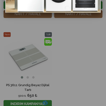
İNDİRİM KAMPANYASI
İNDİRİM KAMPANYASI
NAKİT / HAVALE
NAKİT / HAVALE
Yeni
%28
Ürün
İndirim
%28İndirim
PS 3611 Grundig Beyaz Dijital
Tartı
650 ₺
900 ₺
İNDİRİM KAMPANYASI