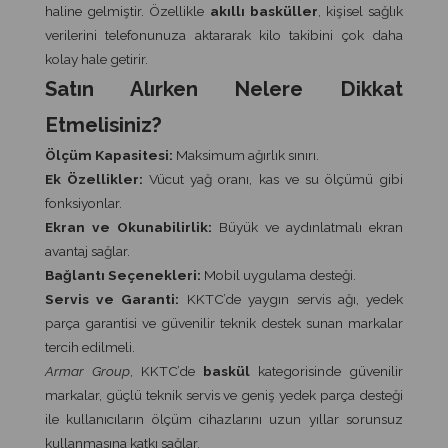
haline gelmiştir. Özellikle
akıllı basküller
, kişisel sağlık
verilerini telefonunuza aktararak kilo takibini çok daha
kolay hale getirir.
Satın Alırken Nelere Dikkat
Etmelisiniz?
Ölçüm Kapasitesi:
Maksimum ağırlık sınırı.
Ek Özellikler:
Vücut yağ oranı, kas ve su ölçümü gibi
fonksiyonlar.
Ekran ve Okunabilirlik:
Büyük ve aydınlatmalı ekran
avantaj sağlar.
Bağlantı Seçenekleri:
Mobil uygulama desteği.
Servis ve Garanti:
KKTC’de yaygın servis ağı, yedek
parça garantisi ve güvenilir teknik destek sunan markalar
tercih edilmeli.
Armar Group
, KKTC’de
baskül
kategorisinde güvenilir
markalar, güçlü teknik servis ve geniş yedek parça desteği
ile kullanıcıların ölçüm cihazlarını uzun yıllar sorunsuz
kullanmasına katkı sağlar.