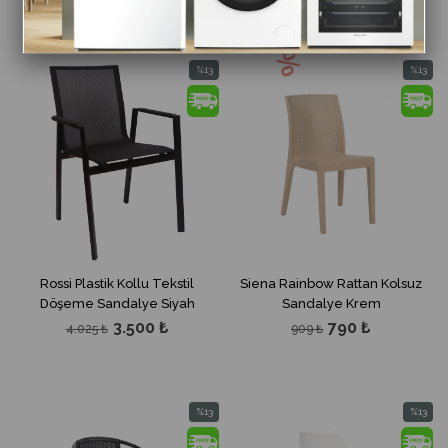
%13
%13
İndirim
İndirim
%13İndirim
%13İndir
Rossi Plastik Kollu Tekstil
Siena Rainbow Rattan Kolsuz
Döşeme Sandalye Siyah
Sandalye Krem
3.500 ₺
790 ₺
4.025 ₺
909 ₺
%13
%13
İndirim
İndirim