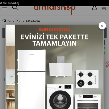
 ve montaj.
0
Sandalyeler
×
Sıralama
Filtreleme
%13
%13
İndirim
İndirim
%13İndirim
%13İndir
Gala Rainbow Beyaz Minderli
Zeus Starlux Plastik Kollu Koltuk
İkili Koltuk Antrasit
Kahve
6.900 ₺
1.100 ₺
7.935 ₺
1.265 ₺