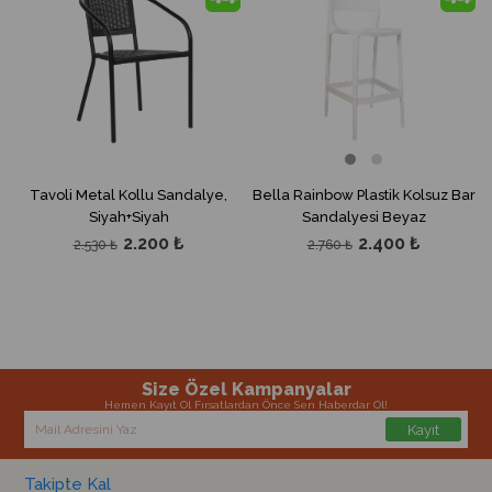
%13İndirim
%13İndir
Tavoli Metal Kollu Sandalye,
Bella Rainbow Plastik Kolsuz Bar
Siyah+Siyah
Sandalyesi Beyaz
2.200 ₺
2.400 ₺
2.530 ₺
2.760 ₺
Size Özel Kampanyalar
Hemen Kayıt Ol Fırsatlardan Önce Sen Haberdar Ol!
Kayıt
Takipte Kal