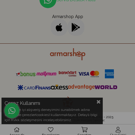
Armarshop App
Çerez Kullanımı
Sizlere en iyi alışveriş deneyimini sunabilmek adına
sitemizde çerezler(cookies) kullanmaktayız. Detaylı bilgi
Kıbrıs'ın En Gelişmiş Online Alışveriş Merkezi © 2014 - 2025
için Kvkk sözleşmesini inceleyebilirsiniz.
Armar Electronics Ltd.
- Tüm Hakları Saklıdır.