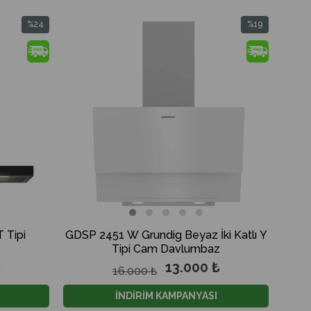
%24
%19
İndirim
İndirim
%24İndirim
%19İndirim
 Tipi
GDSP 2451 W Grundig Beyaz İki Katlı Y
Tipi Cam Davlumbaz
₺
13.000 ₺
16.000 ₺
İNDİRİM KAMPANYASI