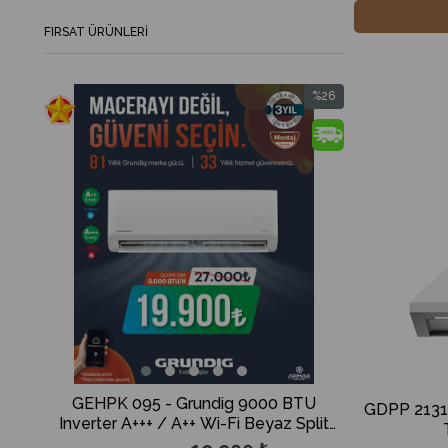
FIRSAT ÜRÜNLERI
%26
İndirim
%26İndirim
GEHPK 095 - Grundig 9000 BTU
GCHPLK 1
GDPP 2131 
Inverter A+++ / A++ Wi-Fi Beyaz Split
Inverter A
Klima