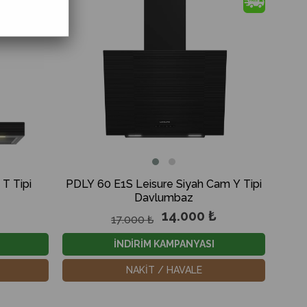
%18İndirim
%18İndirim
T Tipi
PDLY 60 E1S Leisure Siyah Cam Y Tipi
Davlumbaz
14.000 ₺
17.000 ₺
İNDİRİM KAMPANYASI
NAKİT / HAVALE