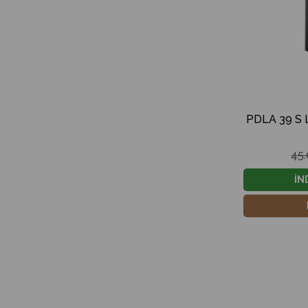
PDLA 39 S L
45.
İN