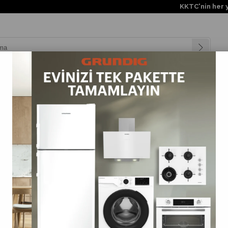
KKTC'nin her yerine üc
nyalar
Teknolojiler
Müşteri Hizmetleri
Değişim Kampanya
E (ARTAN)
FIYATA GÖRE (AZALAN)
ÜRÜN ADINA GÖRE (A>Z)
%18
İndirim