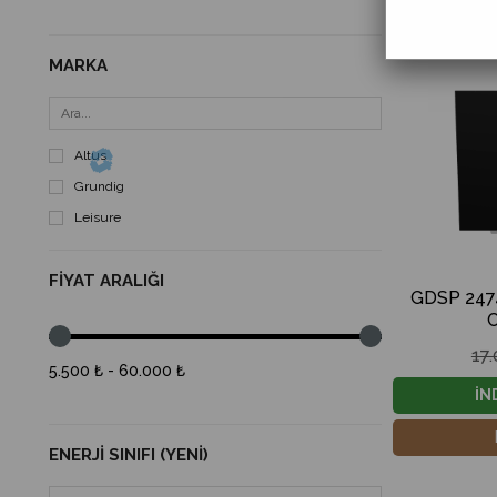
MARKA
Altus
Grundig
Leisure
FIYAT ARALIĞI
GDSP 2474
17
5.500 ₺ - 60.000 ₺
İN
ENERJI SINIFI (YENI)