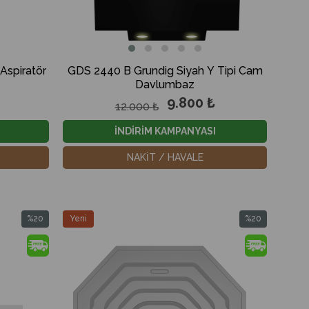
Aspiratör
GDS 2440 B Grundig Siyah Y Tipi Cam
Davlumbaz
9.800 ₺
12.000 ₺
İNDİRİM KAMPANYASI
NAKİT / HAVALE
%20
Yeni
%20
İndirim
Ürün
İndirim
%20İndirim
%20İndirim