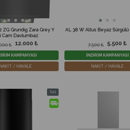
 ZG Grundig Zara Grey Y
AL 38 W Altus Beyaz Sürgülü 
pi Cam Davlumbaz
12.000 ₺
5.500 ₺
.000 ₺
7.500 ₺
DİRİM KAMPANYASI
İNDİRİM KAMPANYASI
NAKİT / HAVALE
NAKİT / HAVALE
%22
İndirim
%22İndirim