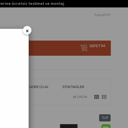
retsiz teslimat ve montaj.
TürkçeTRY
×
SEPETIM
sı Nedir?
ÜRÜN ADINA GÖRE (Z<A)
STOKTAKILER
18 ÜRÜN
%18
%18
İndirim
İndirim