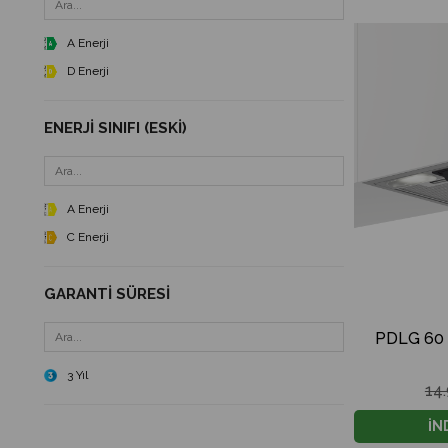
A Enerji
D Enerji
ENERJI SINIFI (ESKI)
A Enerji
C Enerji
GARANTI SÜRESI
PDLG 60 
3 Yıl
14
İN