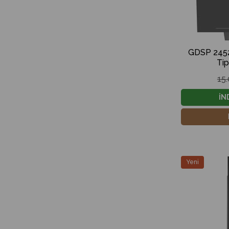
GDSP 2452
Ti
15
İN
Yeni
Ürün