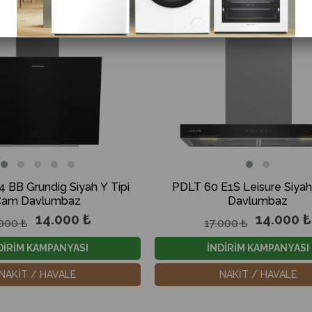
%18İndirim
 BB Grundig Siyah Y Tipi
PDLT 60 E1S Leisure Siyah 
Cam Davlumbaz
Davlumbaz
14.000 ₺
14.000 ₺
.000 ₺
17.000 ₺
DİRİM KAMPANYASI
İNDİRİM KAMPANYASI
NAKİT / HAVALE
NAKİT / HAVALE