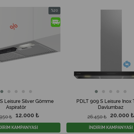
%20
İndirim
%20İndirim
S Leisure Silver Gömme
PDLT 909 S Leisure Inox T
Aspiratör
Davlumbaz
12.000 ₺
20.000 
.950 ₺
26.450 ₺
DİRİM KAMPANYASI
İNDİRİM KAMPANYASI