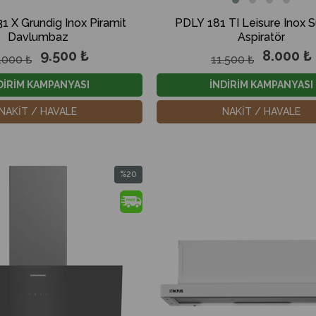
PDLY 181 TI Leisure Inox S
 X Grundig Inox Piramit
Aspiratör
Davlumbaz
8.000 ₺
9.500 ₺
11.500 ₺
.000 ₺
İNDİRİM KAMPANYASI
DİRİM KAMPANYASI
NAKİT / HAVALE
NAKİT / HAVALE
%20
İndirim
%20İndirim