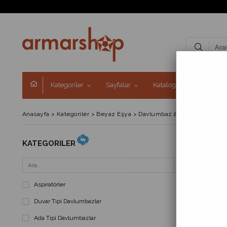
Kategoriler
Sayfalar
Kataloglar
Kampa
Anasayfa
>
Kategoriler
>
Beyaz Eşya
>
Davlumbaz & Aspiratörler
KATEGORILER
FIYATA GÖR
Aspiratörler
Duvar Tipi Davlumbazlar
Ada Tipi Davlumbazlar