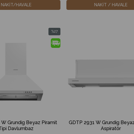
NAKİT/HAVALE
NAKİT / HAVALE
%21
%27
İndirim
İndirim
%21İndirim
%27İndirim
20 - Grundig 12000 BTU
GCHPLK 180 - Grundig 180
W Grundig Beyaz Piramit
GDTP 2931 W Grundig Beyaz
+++ / A++ Wi-Fi Beyaz Split
Inverter A+++ / A++ Wi-Fi Bey
Tipi Davlumbaz
Aspiratör
Klima
Klima