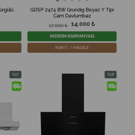
ürgülü
GDSP 2474 BW Grundig Beyaz Y Tipi
Cam Davlumbaz
14.000 ₺
17.000 ₺
İNDİRİM KAMPANYASI
NAKİT / HAVALE
%27
%18
İndirim
İndirim
%27İndirim
%18İndirim