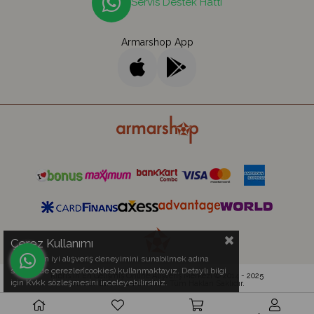
Servis Destek Hattı
Armarshop App
Çerez Kullanımı
Sizlere en iyi alışveriş deneyimini sunabilmek adına
sitemizde çerezler(cookies) kullanmaktayız. Detaylı bilgi
Kıbrıs'ın En Gelişmiş Online Alışveriş Merkezi © 2014 - 2025
için Kvkk sözleşmesini inceleyebilirsiniz.
Armar Electronics Ltd.
- Tüm Hakları Saklıdır.