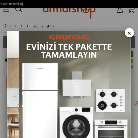
ve montaj.
0
Saç Kurutma Makinesi
×
Sıralama
Filtreleme
%17
%32
İndirim
İndirim
%17İndirim
%32İndir
HD 8080 Grundig NaturaShine
HD 6080L Grundig DC 2200W
Saç Kurutma Makinesi
Saç Kurutma Makinesi
2.900 ₺
1.500 ₺
3.500 ₺
2.200 ₺