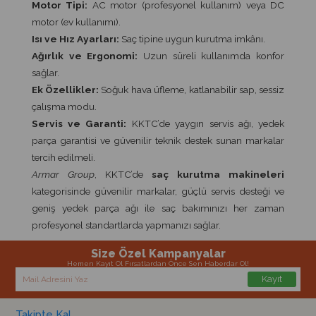
Motor Tipi:
AC motor (profesyonel kullanım) veya DC
motor (ev kullanımı).
Isı ve Hız Ayarları:
Saç tipine uygun kurutma imkânı.
Ağırlık ve Ergonomi:
Uzun süreli kullanımda konfor
sağlar.
Ek Özellikler:
Soğuk hava üfleme, katlanabilir sap, sessiz
çalışma modu.
Servis ve Garanti:
KKTC’de yaygın servis ağı, yedek
parça garantisi ve güvenilir teknik destek sunan markalar
tercih edilmeli.
Armar Group
, KKTC’de
saç kurutma makineleri
kategorisinde güvenilir markalar, güçlü servis desteği ve
geniş yedek parça ağı ile saç bakımınızı her zaman
profesyonel standartlarda yapmanızı sağlar.
Size Özel Kampanyalar
Hemen Kayıt Ol Fırsatlardan Önce Sen Haberdar Ol!
Kayıt
Takipte Kal