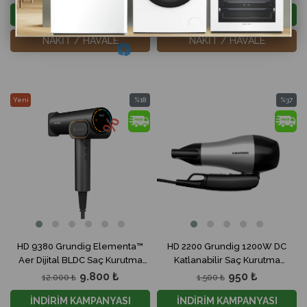
İNDİRİM KAMPANYASI
İNDİRİM KAMPANYASI
NAKİT / HAVALE
NAKİT / HAVALE
Yeni
%18
%37
Ürün
İndirim
İndirim
%18İndirim
%37İndir
HD 9380 Grundig Elementa™
HD 2200 Grundig 1200W DC
Aer Dijital BLDC Saç Kurutma
Katlanabilir Saç Kurutma
Makinesi
Makinesi
9.800 ₺
950 ₺
12.000 ₺
1.500 ₺
İNDİRİM KAMPANYASI
İNDİRİM KAMPANYASI