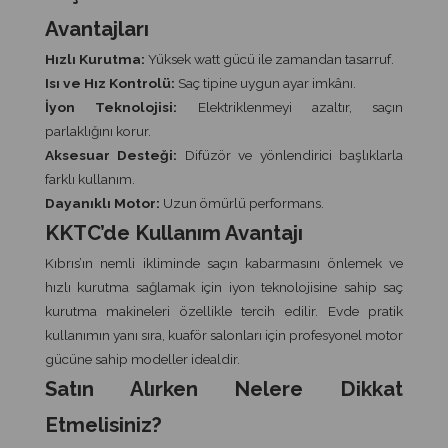
Avantajları
Hızlı Kurutma:
Yüksek watt gücü ile zamandan tasarruf.
Isı ve Hız Kontrolü:
Saç tipine uygun ayar imkânı.
İyon Teknolojisi:
Elektriklenmeyi azaltır, saçın
parlaklığını korur.
Aksesuar Desteği:
Difüzör ve yönlendirici başlıklarla
farklı kullanım.
Dayanıklı Motor:
Uzun ömürlü performans.
KKTC’de Kullanım Avantajı
Kıbrıs’ın nemli ikliminde saçın kabarmasını önlemek ve
hızlı kurutma sağlamak için iyon teknolojisine sahip saç
kurutma makineleri özellikle tercih edilir. Evde pratik
kullanımın yanı sıra, kuaför salonları için profesyonel motor
gücüne sahip modeller idealdir.
Satın Alırken Nelere Dikkat
Etmelisiniz?