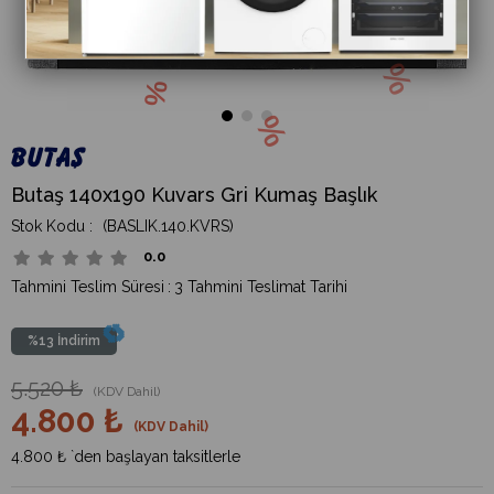
Butaş 140x190 Kuvars Gri Kumaş Başlık
(BASLIK.140.KVRS)
0.0
Tahmini Teslim Süresi
:
3 Tahmini Teslimat Tarihi
%
13
İndirim
5.520 ₺
(KDV Dahil)
4.800 ₺
(KDV Dahil)
4.800 ₺
`den başlayan taksitlerle