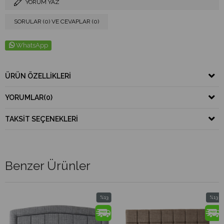
YORUM YAZ
SORULAR (0) VE CEVAPLAR (0)
WhatsApp
ÜRÜN ÖZELLIKLERI
YORUMLAR
(0)
TAKSIT SEÇENEKLERI
Benzer Ürünler
%13
%13
İndirim
İndirim
rim
%13İndirim
%13İndiri