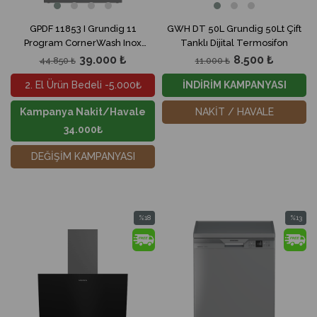
GPDF 11853 I Grundig 11
GWH DT 50L Grundig 50Lt Çift
Program CornerWash Inox
Tanklı Dijital Termosifon
Bulaşık Makinesi
39.000 ₺
8.500 ₺
44.850 ₺
11.000 ₺
2. El Ürün Bedeli -5.000₺
İNDİRİM KAMPANYASI
Kampanya Nakit/Havale
NAKİT / HAVALE
34.000₺
DEĞİŞİM KAMPANYASI
%18
%13
İndirim
İndirim
%18İndirim
%13İndir