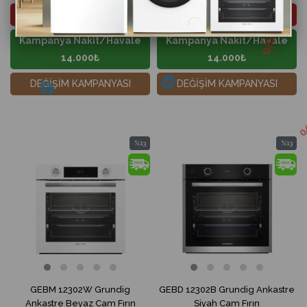
2. El Ürün Bedeli -2.000₺
2. El Ürün Bedeli -2.000₺
Kampanya Nakit/Havale
Kampanya Nakit/Havale
14.000₺
14.000₺
DEĞİŞİM KAMPANYASI
DEĞİŞİM KAMPANYASI
%13
%13
İndirim
İndirim
%13İndirim
%13İndir
GEBM 12302W Grundig
GEBD 12302B Grundig Ankastre
Ankastre Beyaz Cam Fırın
Siyah Cam Fırın