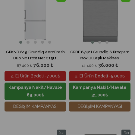
GPKND 615 Grundig AeroFresh
GPDF 6742 I Grundig 6 Program
Duo No Frost Net 615Lt.
Inox Bulaşık Makinesi
Buzdolabı
76.000 ₺
36.000 ₺
87.400 ₺
41.400 ₺
2. El Ürün Bedeli -7.000₺
2. El Ürün Bedeli -5.000₺
Kampanya Nakit/Havale
Kampanya Nakit/Havale
69.000₺
31.000₺
DEĞİŞİM KAMPANYASI
DEĞİŞİM KAMPANYASI
%13
%13