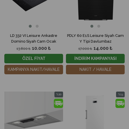
LD 332 VI Leisure Ankastre
PDLY 60 E1S Leisure Siyah Cam
Domino Siyah Cam Ocak
Y Tipi Davlumbaz
10.000 ₺
14.000 ₺
13.800 ₺
17.000 ₺
ÖZEL FİYAT
İNDİRİM KAMPANYASI
KAMPANYA NAKİT/HAVALE
NAKİT / HAVALE
%20
%13
İndirim
İndirim
%20İndirim
%13İndir