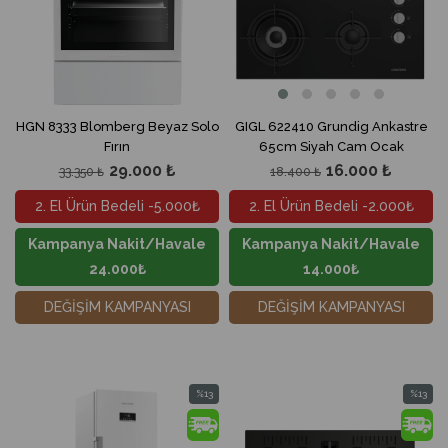
HGN 8333 Blomberg Beyaz Solo
GIGL 622410 Grundig Ankastre
Fırın
65cm Siyah Cam Ocak
29.000 ₺
16.000 ₺
33.350 ₺
18.400 ₺
2. El Ürün Bedeli -5.000₺
2. El Ürün Bedeli -2.000₺
Kampanya Nakit/Havale
Kampanya Nakit/Havale
24.000₺
14.000₺
DEĞİŞİM KAMPANYASI
DEĞİŞİM KAMPANYASI
%13
%13
İndirim
İndirim
%13İndirim
%13İndir