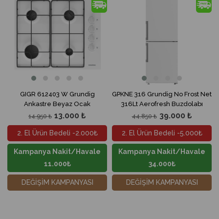
%13İndirim
%13İndir
GIGR 612403 W Grundig
GPKNE 316 Grundig No Frost Net
Ankastre Beyaz Ocak
316Lt Aerofresh Buzdolabı
13.000 ₺
39.000 ₺
14.950 ₺
44.850 ₺
2. El Ürün Bedeli -2.000₺
2. El Ürün Bedeli -5.000₺
Kampanya Nakit/Havale
Kampanya Nakit/Havale
11.000₺
34.000₺
DEĞİŞİM KAMPANYASI
DEĞİŞİM KAMPANYASI