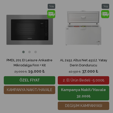
%24
%13
İndirim
İndirim
%24İndirim
%13İndir
PMDL 201 EI Leisure Ankastre
AL 2451 Altus Net 451Lt. Yatay
Mikrodalga Fırın + Kit
Derin Dondurucu
19.000 ₺
37.000 ₺
25.000 ₺
42.550 ₺
ÖZEL FİYAT
2. El Ürün Bedeli -5.000₺
KAMPANYA NAKİT/HAVALE
Kampanya Nakit/Havale
32.000₺
DEĞİŞİM KAMPANYASI