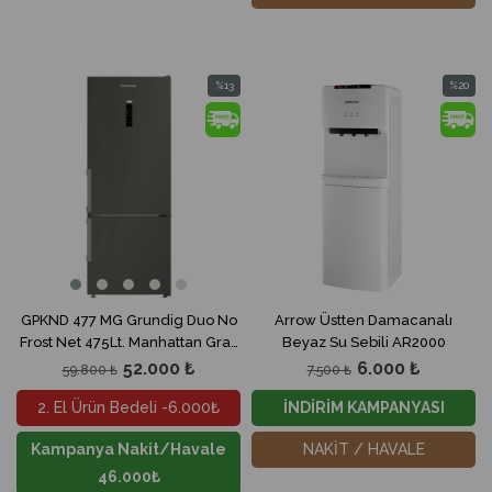
%13
%20
İndirim
İndirim
%13İndirim
%20İndir
GPKND 477 MG Grundig Duo No
Arrow Üstten Damacanalı
Frost Net 475Lt. Manhattan Gray
Beyaz Su Sebili AR2000
Buzdolabı
52.000 ₺
6.000 ₺
59.800 ₺
7.500 ₺
2. El Ürün Bedeli -6.000₺
İNDİRİM KAMPANYASI
Kampanya Nakit/Havale
NAKİT / HAVALE
46.000₺