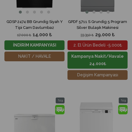
GDSP 2474 BB Grundig Siyah Y
GPDF 5711 S Grundig 5 Program
Tipi Cam Davlumbaz
Silver Bulaşık Makinesi
14.000 ₺
29.000 ₺
17.000 ₺
33.350 ₺
İNDİRİM KAMPANYASI
2. El Ürün Bedeli -5.000₺
NAKİT / HAVALE
Kampanya Nakit/Havale
24.000₺
Değişim Kampanyası
%13
%13
İndirim
İndirim
%13İndirim
%13İndir