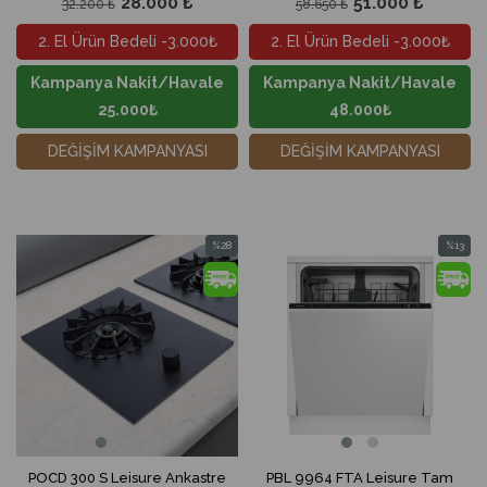
28.000 ₺
51.000 ₺
32.200 ₺
58.650 ₺
2. El Ürün Bedeli -3.000₺
2. El Ürün Bedeli -3.000₺
Kampanya Nakit/Havale
Kampanya Nakit/Havale
25.000₺
48.000₺
DEĞİŞİM KAMPANYASI
DEĞİŞİM KAMPANYASI
%28
%13
İndirim
İndirim
%28İndirim
%13İndir
POCD 300 S Leisure Ankastre
PBL 9964 FTA Leisure Tam