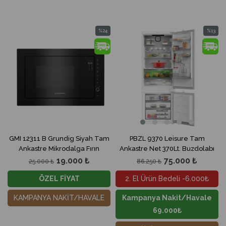
%24
%13
İndirim
İndirim
%24İndirim
%13İndir
GMI 12311 B Grundig Siyah Tam
PBZL 9370 Leisure Tam
Ankastre Mikrodalga Fırın
Ankastre Net 370Lt. Buzdolabı
19.000 ₺
75.000 ₺
25.000 ₺
86.250 ₺
ÖZEL FİYAT
2. El Ürün Bedeli -6.000₺
KAMPANYA NAKİT/HAVALE
Kampanya Nakit/Havale
69.000₺