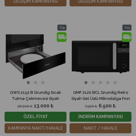
DEĞİŞİM KAMPANYASI
DEĞİŞİM KAMPANYASI
%19
%13
İndirim
İndirim
%19İndirim
%13İndir
GWS 2152 B Grundig Sıcak
GMF 2120 BCL Grundig Retro
Tutma Çekmecesi Siyah
Siyah Set Üstü Mikrodalga Fırın
13.000 ₺
6.500 ₺
16.000 ₺
7.500 ₺
ÖZEL FİYAT
İNDİRİM KAMPANYASI
KAMPANYA NAKİT/HAVALE
NAKİT / HAVALE