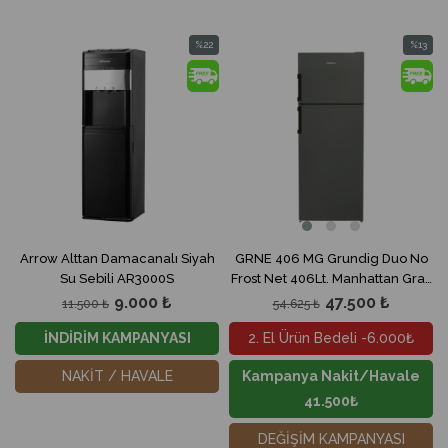
%22
%13
İndirim
İndirim
%22İndirim
%13İndir
Arrow Alttan Damacanalı Siyah
GRNE 406 MG Grundig Duo No
Su Sebili AR3000S
Frost Net 406Lt. Manhattan Gray
Buzdolabı
9.000 ₺
47.500 ₺
11.500 ₺
54.625 ₺
İNDİRİM KAMPANYASI
2. El Ürün Bedeli -6.000₺
NAKİT / HAVALE
Kampanya Nakit/Havale
41.500₺
DEĞİŞİM KAMPANYASI