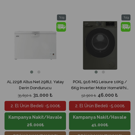
%13
%13
İndirim
İndirim
%13İndirim
%13İndir
AL 2298 Altus Net 298Lt. Yatay
PCKL 916 MG Leisure 10Kg /
Derin Dondurucu
6Kg Inverter Motor HomeWhiz
Smart Kurutmalı Çamaşır
31.000 ₺
46.000 ₺
35.650 ₺
52.900 ₺
Makinesi
2. El Ürün Bedeli -5.000₺
2. El Ürün Bedeli -5.000₺
Kampanya Nakit/Havale
Kampanya Nakit/Havale
26.000₺
41.000₺