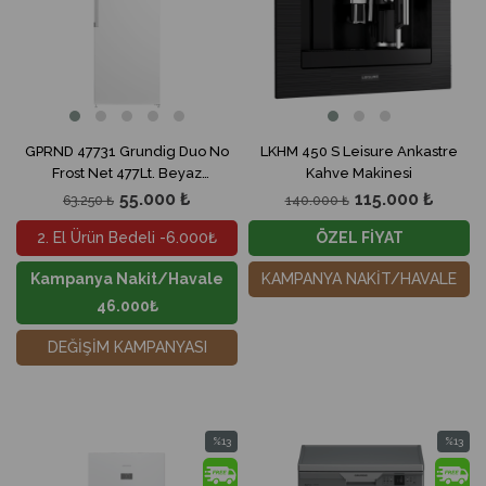
GPRND 47731 Grundig Duo No
LKHM 450 S Leisure Ankastre
Frost Net 477Lt. Beyaz
Kahve Makinesi
Buzdolabı
55.000 ₺
115.000 ₺
63.250 ₺
140.000 ₺
2. El Ürün Bedeli -6.000₺
ÖZEL FİYAT
Kampanya Nakit/Havale
KAMPANYA NAKİT/HAVALE
46.000₺
DEĞİŞİM KAMPANYASI
%13
%13
İndirim
İndirim
%13İndirim
%13İndir