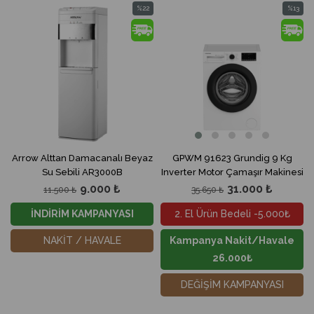
%22
%13
İndirim
İndirim
%22İndirim
%13İndir
Arrow Alttan Damacanalı Beyaz
GPWM 91623 Grundig 9 Kg
Su Sebili AR3000B
Inverter Motor Çamaşır Makinesi
9.000 ₺
31.000 ₺
11.500 ₺
35.650 ₺
İNDİRİM KAMPANYASI
2. El Ürün Bedeli -5.000₺
NAKİT / HAVALE
Kampanya Nakit/Havale
26.000₺
DEĞİŞİM KAMPANYASI