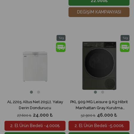
22.000₺
DEĞİŞİM KAMPANYASI
%13
%13
İndirim
İndirim
%13İndirim
%13İndir
AL 2205 Altus Net 205Lt. Yatay
PKL 909 MG Leisure 9 Kg Hibrit
Derin Dondurucu
Manhattan Gray Kurutma
Makinesi
24.000 ₺
46.000 ₺
27.600 ₺
52.900 ₺
2. El Ürün Bedeli -4.000₺
2. El Ürün Bedeli -5.000₺