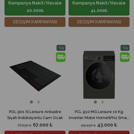
Kampanya Nakit/Havale
Kampanya Nakit/Havale
20.000₺
41.000₺
DEĞİŞİM KAMPANYASI
DEĞİŞİM KAMPANYASI
%13
%13
İndirim
İndirim
%13İndirim
%13İndir
POL 901 IS Leisure Ankastre
PCL 910 MG Leisure 10 Kg
Siyah İndüksiyonlu Cam Ocak
Inverter Motor HomeWhiz Smart
Çamaşır Makinesi
67.000 ₺
43.000 ₺
77.050 ₺
49.450 ₺