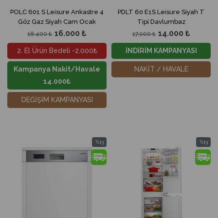
POLC 601 S Leisure Ankastre 4
PDLT 60 E1S Leisure Siyah T
Göz Gaz Siyah Cam Ocak
Tipi Davlumbaz
16.000 ₺
14.000 ₺
18.400 ₺
17.000 ₺
2. El Ürün Bedeli -2.000₺
İNDİRİM KAMPANYASI
Kampanya Nakit/Havale
NAKİT / HAVALE
14.000₺
DEĞİŞİM KAMPANYASI
%13
%13
İndirim
İndirim
%13İndirim
%13İndir