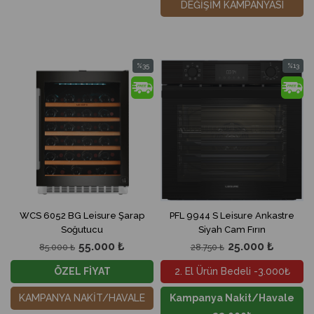
DEĞİŞİM KAMPANYASI
%35
%13
İndirim
İndirim
%35İndirim
%13İndir
WCS 6052 BG Leisure Şarap
PFL 9944 S Leisure Ankastre
Soğutucu
Siyah Cam Fırın
55.000 ₺
25.000 ₺
85.000 ₺
28.750 ₺
ÖZEL FİYAT
2. El Ürün Bedeli -3.000₺
KAMPANYA NAKİT/HAVALE
Kampanya Nakit/Havale