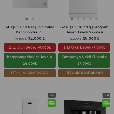
AL 2360 Altus Net 360Lt. Yatay
GPDF 5711 Grundig 5 Program
Derin Dondurucu
Beyaz Bulaşık Makinesi
34.000 ₺
28.000 ₺
39.100 ₺
32.200 ₺
2. El Ürün Bedeli -5.000₺
2. El Ürün Bedeli -5.000₺
Kampanya Nakit/Havale
Kampanya Nakit/Havale
29.000₺
23.000₺
DEĞİŞİM KAMPANYASI
DEĞİŞİM KAMPANYASI
%13
%18
İndirim
İndirim
%13İndirim
%18İndir