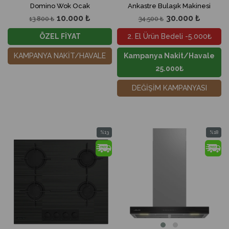
Domino Wok Ocak
Ankastre Bulaşık Makinesi
10.000 ₺
30.000 ₺
13.800 ₺
34.500 ₺
ÖZEL FİYAT
2. El Ürün Bedeli -5.000₺
KAMPANYA NAKİT/HAVALE
Kampanya Nakit/Havale
25.000₺
DEĞİŞİM KAMPANYASI
%13
%18
İndirim
İndirim
%13İndirim
%18İndir