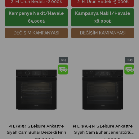
2. El Ürün Bedeli -2.000₺
2. El Ürün Bedeli -5.000₺
Kampanya Nakit/Havale
Kampanya Nakit/Havale
65.000₺
38.000₺
DEĞİŞİM KAMPANYASI
DEĞİŞİM KAMPANYASI
%13
%13
İndirim
İndirim
%13İndirim
%13İndir
PFL 9954 S Leisure Ankastre
PFL 9964 PFS Leisure Ankastre
Siyah Cam Buhar Destekli Fırın
Siyah Cam Buhar Jeneratörlü
Fırın