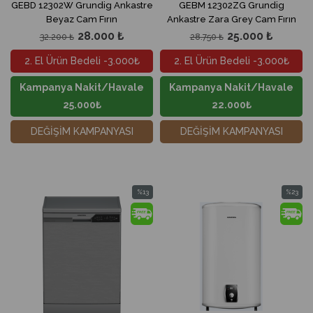
GEBD 12302W Grundig Ankastre
GEBM 12302ZG Grundig
Beyaz Cam Fırın
Ankastre Zara Grey Cam Fırın
28.000 ₺
25.000 ₺
32.200 ₺
28.750 ₺
2. El Ürün Bedeli -3.000₺
2. El Ürün Bedeli -3.000₺
Kampanya Nakit/Havale
Kampanya Nakit/Havale
25.000₺
22.000₺
DEĞİŞİM KAMPANYASI
DEĞİŞİM KAMPANYASI
%13
%23
İndirim
İndirim
%13İndirim
%23İndir