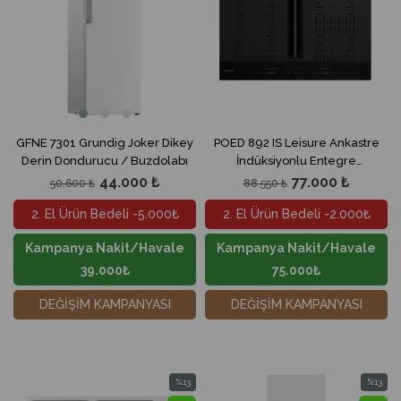
GFNE 7301 Grundig Joker Dikey
POED 892 IS Leisure Ankastre
Derin Dondurucu / Buzdolabı
İndüksiyonlu Entegre
Davlumbazlı Cam Ocak
44.000 ₺
77.000 ₺
50.600 ₺
88.550 ₺
2. El Ürün Bedeli -5.000₺
2. El Ürün Bedeli -2.000₺
Kampanya Nakit/Havale
Kampanya Nakit/Havale
39.000₺
75.000₺
DEĞİŞİM KAMPANYASI
DEĞİŞİM KAMPANYASI
%13
%13
İndirim
İndirim