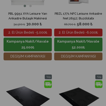
PBL 9951 XYA Leisure Yarı
PBZL 1771 NFC Leisure Ankastre
Ankastre Bulaşık Makinesi
Net 265Lt. Buzdolabı
30.000 ₺
58.000 ₺
34.500 ₺
66.700 ₺
2. El Ürün Bedeli -5.000₺
2. El Ürün Bedeli -6.000₺
Kampanya Nakit/Havale
Kampanya Nakit/Havale
25.000₺
52.000₺
DEĞİŞİM KAMPANYASI
DEĞİŞİM KAMPANYASI
%13
%13
İndirim
İndirim
%13İndirim
%13İndir