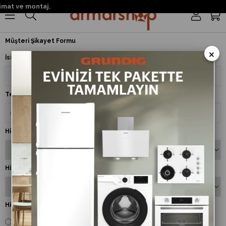
mat ve montaj.
0
Müşteri Şikayet Formu
×
İsim Soyisim
Telefon
Hizmet Aldığınız Birim
Hizmet Aldığınız Şube
Hizmet Puanı
0