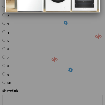
1
2
3
4
5
6
7
8
9
10
Şikayetiniz