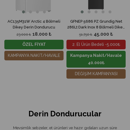
AC135M31W Arctic 4 Bölmeli
GFNEP 5686 PZ Grundig Net
Dikey Derin Dondurucu
286Lt Dark Inox 8 Bölmeli Dikey
Derin Dondurucu
18.000 ₺
45.000 ₺
23.000 ₺
51.750 ₺
ÖZEL FİYAT
2. El Ürün Bedeli -5.000₺
KAMPANYA NAKİT/HAVALE
Kampanya Nakit/Havale
40.000₺
DEĞİŞİM KAMPANYASI
Derin Dondurucular
Mevsimlik sebzeler, et ürünleri ve hazır gıdaları uzun süre