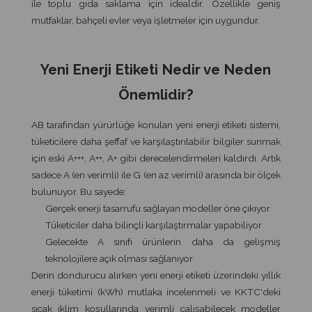
ile toplu gıda saklama için idealdir. Özellikle geniş
mutfaklar, bahçeli evler veya işletmeler için uygundur.
Yeni Enerji Etiketi Nedir ve Neden
Önemlidir?
AB tarafından yürürlüğe konulan yeni enerji etiketi sistemi,
tüketicilere daha şeffaf ve karşılaştırılabilir bilgiler sunmak
için eski A+++, A++, A+ gibi derecelendirmeleri kaldırdı. Artık
sadece A (en verimli) ile G (en az verimli) arasında bir ölçek
bulunuyor. Bu sayede:
Gerçek enerji tasarrufu sağlayan modeller öne çıkıyor
Tüketiciler daha bilinçli karşılaştırmalar yapabiliyor
Gelecekte A sınıfı ürünlerin daha da gelişmiş
teknolojilere açık olması sağlanıyor
Derin dondurucu alırken yeni enerji etiketi üzerindeki yıllık
enerji tüketimi (kWh) mutlaka incelenmeli ve KKTC'deki
sıcak iklim koşullarında verimli çalışabilecek modeller