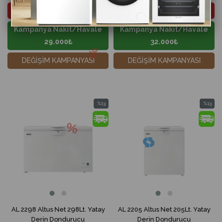
2. El Ürün Bedeli -5.000₺
2. El Ürün Bedeli -5.000₺
Kampanya Nakit/Havale
Kampanya Nakit/Havale
29.000₺
32.000₺
DEĞİŞİM KAMPANYASI
DEĞİŞİM KAMPANYASI
%13
%13
İndirim
İndirim
%13İndirim
%13İndir
AL 2298 Altus Net 298Lt. Yatay
AL 2205 Altus Net 205Lt. Yatay
Derin Dondurucu
Derin Dondurucu