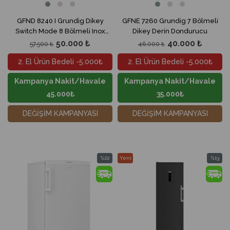
GFND 8240 I Grundig Dikey
GFNE 7260 Grundig 7 Bölmeli
Switch Mode 8 Bölmeli Inox
Dikey Derin Dondurucu
Derin Dondurucu
50.000 ₺
40.000 ₺
57.500 ₺
46.000 ₺
2. El Ürün Bedeli -5.000₺
2. El Ürün Bedeli -5.000₺
Kampanya Nakit/Havale
Kampanya Nakit/Havale
45.000₺
35.000₺
DEĞİŞİM KAMPANYASI
DEĞİŞİM KAMPANYASI
%22
Yeni
%13
İndirim
Ürün
İndirim
%22İndirim
%13İndir