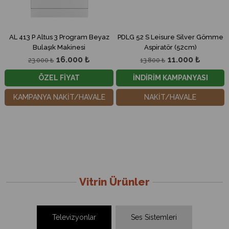
V
AL 413 P Altus 3 Program Beyaz
PDLG 52 S Leisure Silver Gömme
Bulaşık Makinesi
Aspiratör (52cm)
16.000 ₺
11.000 ₺
23.000 ₺
13.800 ₺
ÖZEL FİYAT
İNDİRİM KAMPANYASI
KAMPANYA NAKİT/HAVALE
NAKİT/HAVALE
Vitrin Ürünler
Televizyonlar
Ses Sistemleri