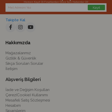
üyeliklerden ve verilen siparişlerden puan kazanarak, bir sonraki
Hemen Kayıt Ol Fırsatlardan Önce Sen Haberdar Ol!
alışverişlerinde bu puanları kullanabilirler.
Kayıt
Armarshop, müşteri memnuniyetini ön planda tutarak, KKTC’nin her
köşesine hızlı ve güvenilir hizmet sunmaktadır. Güvenli, güncel ve
Takipte Kal
müşteri odaklı alışveriş deneyimi için Armarshop.com’u tercih edin.
Hakkımızda
Mağazalarımız
Gizlilik & Güvenlik
Sıkça Sorulan Sorular
İletişim
Alışveriş Bilgileri
İade ve Değişim Koşulları
Çerez(Cookie) Kullanımı
Mesafeli Satış Sözleşmesi
Hesabım
Siparişlerim