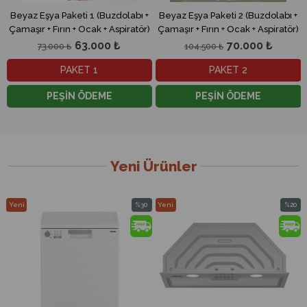
Beyaz Eşya Paketi 2 (Buzdolabı +
Beyaz Eşya Paketi 3 (Buzdolabı +
)
Çamaşır + Fırın + Ocak + Aspiratör)
Çamaşır + Fırın + Ocak +
Davlumbaz)
70.000 ₺
98.000 ₺
104.500 ₺
128.500 ₺
PAKET 2
PAKET 3
PEŞİN ÖDEME
PEŞİN ÖDEME
Yeni Ürünler
Yeni
%30
Yeni
%20
im
Ürün
İndirim
Ürün
İndirim
ndirim
%30İndirim
%20İndi