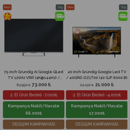
Yeni
%13
Yeni
%13
im
Ürün
İndirim
Ürün
İndirim
ndirim
%13İndirim
%13İndi
V
75 inch Grundig AI Google QLed
40 inch Grundig Google Led TV
TV 120Hz VRR (4K@144Hz) /
/ 40GRD-DZ1T00 (40 GJF 6000 B)
75GRD-HC6T00 (PARIS 75 GQ
73.000 ₺
21.000 ₺
83.950 ₺
24.150 ₺
890A)
2. El Ürün Bedeli -7.000₺
2. El Ürün Bedeli -4.000₺
Kampanya Nakit/Havale
Kampanya Nakit/Havale
66.000₺
17.000₺
DEĞİŞİM KAMPANYASI
DEĞİŞİM KAMPANYASI