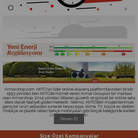
Armarshop.com, KKTC’nin lider online alışveriş platformlarından biridir.
1993 yılından beri KKTC’de hizmet veren Armar Group’un bir markası
olan Armarshop, 2014 yılından itibaren güvenli ve güncel bir online satış
sitesi olarak faaliyet göstermektedir. Sitemiz, KKTC’deki müşterilerimize
geniş bir ürün yelpazesi sunarak beyaz eşya, klima, TV, küçük ev aletleri,
mobilya ve plastik rattan bahçe mobilyaları gibi birçok kategoride kaliteli
ürünler sunmaktadır.
Devam Et
Armarshop.com’da, her ürünün özelliklerine, görsellerine ve fiyatlarına
kolayca ulaşabilirsiniz. Ayrıca, kullanım kılavuzları gibi önemli belgelere
de sitemiz üzerinden erişebilirsiniz. Müşterilerimiz, 7/24 güvenli
Size Özel Kampanyalar
alışveriş imkânı ile diledikleri zaman sipariş verebilirler. Ayrıca, yeni