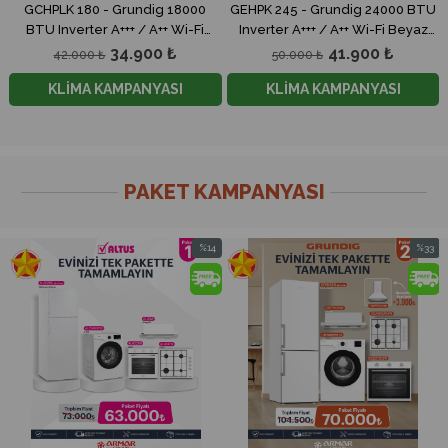
0
GEHPK 245 - Grundig 24000 BTU
GEHPK 095 - Grundig 9000 BT
i
Inverter A+++ / A++ Wi-Fi Beyaz
Inverter A+++ / A++ Wi-Fi Beyaz
Split Klima
Split Klima
41.900 ₺
19.900 ₺
50.000 ₺
27.000 ₺
KLİMA KAMPANYASI
KLİMA KAMPANYASI
PAKET KAMPANYASI
%33
%24
im
İndirim
İndirim
ndirim
%33İndirim
%24İndi