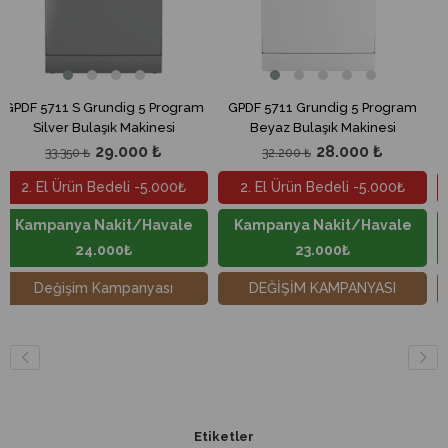
dig 5 Program
GPDF 5711 Grundig 5 Program
GPDF 6732 Grundig
k Makinesi
Beyaz Bulaşık Makinesi
Beyaz Bulaşık 
.000 ₺
28.000 ₺
31.
32.200 ₺
35.650 ₺
eli -5.000₺
2. El Ürün Bedeli -5.000₺
2. El Ürün Bedel
it/Havale
Kampanya Nakit/Havale
Kampanya Naki
0₺
23.000₺
26.000
mpanyası
DEĞİŞİM KAMPANYASI
DEĞİŞİM KAMP
Etiketler