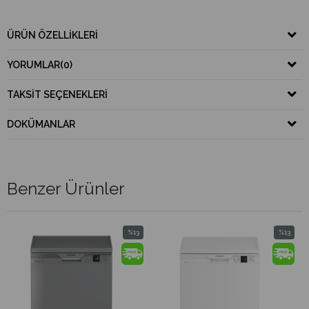
ÜRÜN ÖZELLIKLERI
YORUMLAR
(0)
TAKSIT SEÇENEKLERI
DOKÜMANLAR
Benzer Ürünler
%13
%13
İndirim
İndirim
%13İndirim
%13İndirim