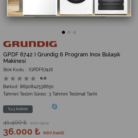
GPDF 6742 I Grundig 6 Program Inox Bulaşık
Makinesi
(GPDF6742I)
0.0
Barkod
:
8690842538650
Tahmini Teslim Süresi
:
3 Tahmini Teslimat Tarihi
%
13
İndirim
41.400 ₺
(KDV Dahil)
36.000 ₺
(KDV Dahil)