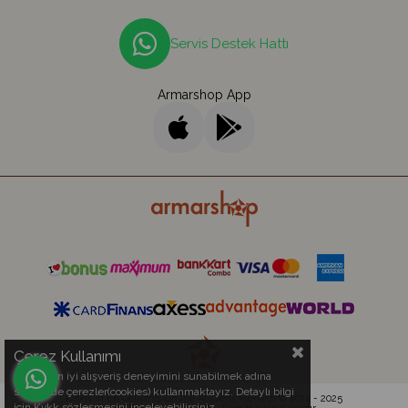
Servis Destek Hattı
Armarshop App
Çerez Kullanımı
Sizlere en iyi alışveriş deneyimini sunabilmek adına
sitemizde çerezler(cookies) kullanmaktayız. Detaylı bilgi
Kıbrıs'ın En Gelişmiş Online Alışveriş Merkezi © 2014 - 2025
için Kvkk sözleşmesini inceleyebilirsiniz.