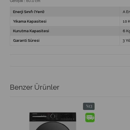
Genişlik : 60.0 cm
Enerji Sınıfı (Yeni)
A En
Yıkama Kapasitesi
10 
Kurutma Kapasitesi
6 K
Garanti Süresi
3 Yıl
Benzer Ürünler
%13
m
İndirim
irim
%13İndirim