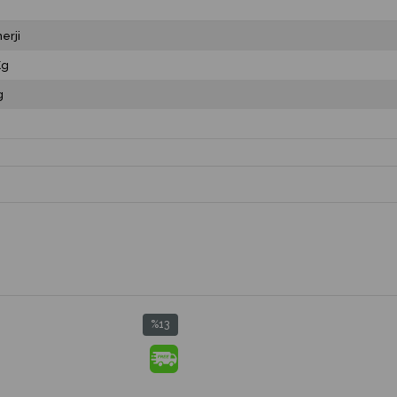
erji
Kg
g
%13
İndirim
%13İndirim