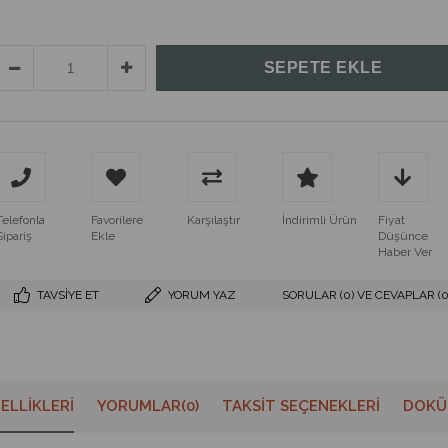
Telefonla
Favorilere
Karşılaştır
İndirimli Ürün
Fiyat
Sipariş
Ekle
Düşünce
Haber Ver
TAVSIYE ET
YORUM YAZ
SORULAR (0) VE CEVAPLAR (0
ELLIKLERI
YORUMLAR
(0)
TAKSIT SEÇENEKLERI
DOKÜ