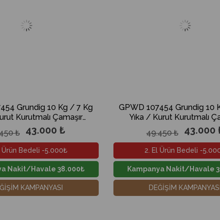
54 Grundig 10 Kg / 7 Kg
GPWD 107454 Grundig 10 K
Kurut Kurutmalı Çamaşır
Yıka / Kurut Kurutmalı Ç
Makinesi
Makinesi
43.000 ₺
43.000 
450 ₺
49.450 ₺
l Ürün Bedeli -5.000₺
2. El Ürün Bedeli -5.00
a Nakit/Havale 38.000₺
Kampanya Nakit/Havale 3
ĞİŞİM KAMPANYASI
DEĞİŞİM KAMPANYAS