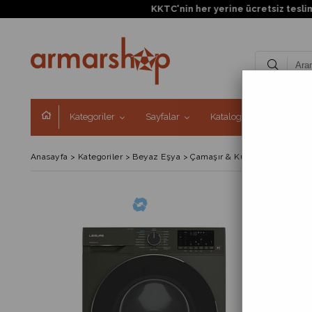
Kategoriler
Sayfalar
Kataloglar
Kampa
Anasayfa
>
Kategoriler
>
Beyaz Eşya
>
Çamaşır & Kurutma Makinele