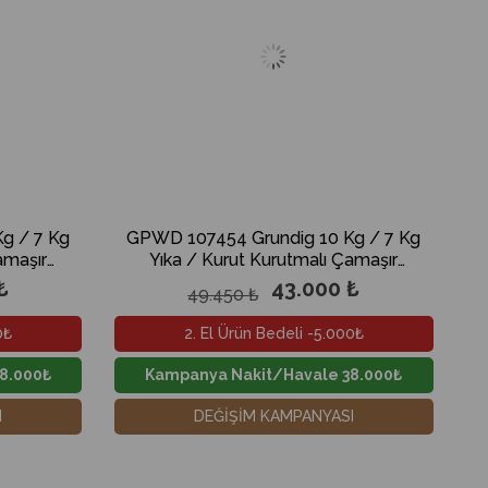
g / 7 Kg
GPWD 107454 Grundig 10 Kg / 7 Kg
G
amaşır
Yıka / Kurut Kurutmalı Çamaşır
Makinesi
₺
43.000 ₺
49.450 ₺
0₺
2. El Ürün Bedeli -5.000₺
8.000₺
Kampanya Nakit/Havale 38.000₺
I
DEĞİŞİM KAMPANYASI