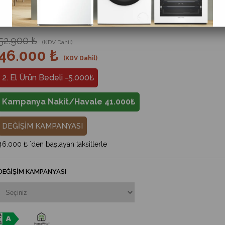
%
13
İndirim
52.900 ₺
(KDV Dahil)
46.000 ₺
(KDV Dahil)
2. El Ürün Bedeli -5.000₺
Kampanya Nakit/Havale 41.000₺
DEĞİŞİM KAMPANYASI
46.000 ₺
`den başlayan taksitlerle
DEĞIŞIM KAMPANYASI