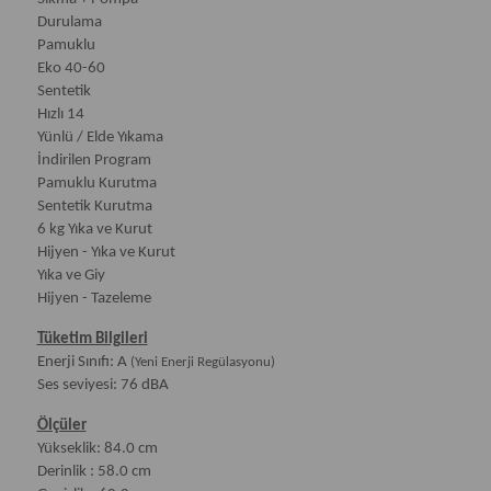
Durulama
Pamuklu
Eko 40-60
Sentetik
Hızlı 14
Yünlü / Elde Yıkama
İndirilen Program
Pamuklu Kurutma
Sentetik Kurutma
6 kg Yıka ve Kurut
Hijyen - Yıka ve Kurut
Yıka ve Giy
Hijyen - Tazeleme
Tüketim Bilgileri
Enerji Sınıfı: A
(Yeni Enerji Regülasyonu)
Ses seviyesi: 76 dBA
Ölçüler
Yükseklik: 84.0 cm
Derinlik : 58.0 cm