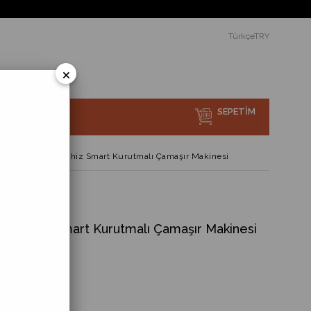
 yerine ücretsiz teslimat ve montaj.
TürkçeTRY
×
SEPETIM
sı Nedir?
ter Motor HomeWhiz Smart Kurutmalı Çamaşır Makinesi
omeWhiz Smart Kurutmalı Çamaşır Makinesi