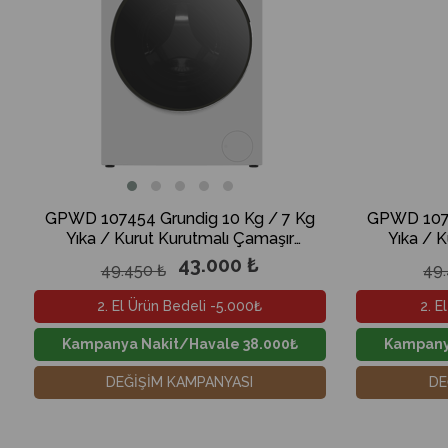
GPWD 107454 Grundig 10 Kg / 7 Kg
GPWD 1074
Yıka / Kurut Kurutmalı Çamaşır
Yıka / 
Makinesi
43.000 ₺
49.450 ₺
49.
2. El Ürün Bedeli -5.000₺
2. E
Kampanya Nakit/Havale 38.000₺
Kampany
DEĞİŞİM KAMPANYASI
DE