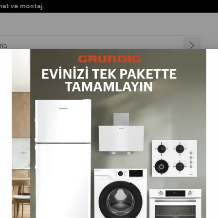
KKTC'nin her
nyalar
Teknolojiler
Müşteri Hizmetleri
Değişim Kampanya
ri
>
Kurutmalı Çamaşır Makineleri
>
PCKL 916 MG Leisure 10Kg / 6Kg Inver
PCKL 916 MG Leisure 10Kg / 6Kg Inverter Motor H
(PCKL916MG)
0.0
Barkod
:
8690842585258
Tahmini Teslim Süresi
:
3 Tahmini Teslimat Tarihi