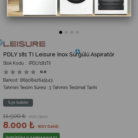
PDLY 181 TI Leisure Inox Sürgülü Aspiratör
(PDLY181TI)
0.0
Barkod
:
8690842645143
Tahmini Teslim Süresi
:
3 Tahmini Teslimat Tarihi
%
30
İndirim
11.500 ₺
(KDV Dahil)
8.000 ₺
(KDV Dahil)