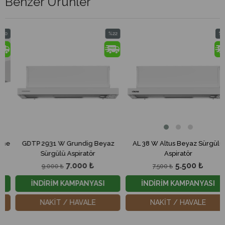
Benzer Ürünler
%22
%27
Ye
İndirim
İndirim
Ür
im
%22İndirim
%27İndirim
GDTP 2931 W Grundig Beyaz
AL 38 W Altus Beyaz Sürgülü
PD
Sürgülü Aspiratör
Aspiratör
7.000 ₺
5.500 ₺
9.000 ₺
7.500 ₺
İNDİRİM KAMPANYASI
İNDİRİM KAMPANYASI
NAKİT / HAVALE
NAKİT / HAVALE