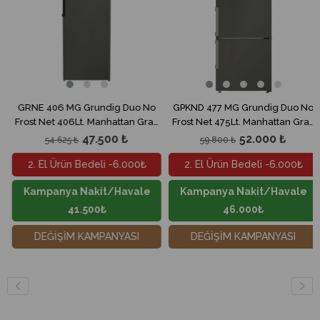
6 MG Grundig Duo No
GPKND 477 MG Grundig Duo No
GRNE 406 
t 406Lt. Manhattan Gray
Frost Net 475Lt. Manhattan Gray
Net 
Buzdolabı
Buzdolabı
47.500 ₺
52.000 ₺
.625 ₺
59.800 ₺
52.9
Ürün Bedeli -6.000₺
2. El Ürün Bedeli -6.000₺
2. El Ü
nya Nakit/Havale
Kampanya Nakit/Havale
Kampan
41.500₺
46.000₺
İŞİM KAMPANYASI
DEĞİŞİM KAMPANYASI
DEĞİ