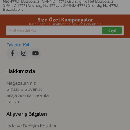
Net 477Lt. Buzdolabı
,
GPRND 47731 Grundig No Net Buzdolabı
,
GPRND 47731 Grundig No 477Lt.
,
GPRND 47731 Grundig No 477Lt.
Buzdolabı
,
Size Özel Kampanyalar
Hemen Kayıt Ol Fırsatlardan Önce Sen Haberdar Ol!
Kayıt
Takipte Kal
Hakkımızda
Mağazalarımız
Gizlilik & Güvenlik
Sıkça Sorulan Sorular
İletişim
Alışveriş Bilgileri
İade ve Değişim Koşulları