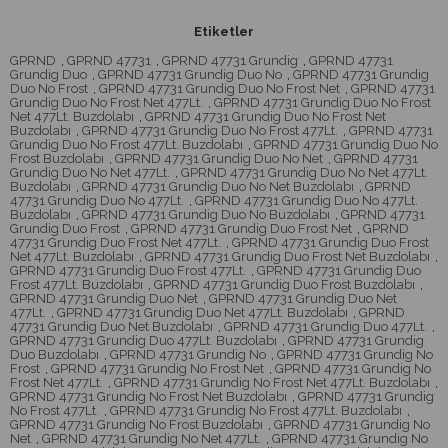
Etiketler
GPRND
,
GPRND 47731
,
GPRND 47731 Grundig
,
GPRND 47731
Grundig Duo
,
GPRND 47731 Grundig Duo No
,
GPRND 47731 Grundig
Duo No Frost
,
GPRND 47731 Grundig Duo No Frost Net
,
GPRND 47731
Grundig Duo No Frost Net 477Lt.
,
GPRND 47731 Grundig Duo No Frost
Net 477Lt. Buzdolabı
,
GPRND 47731 Grundig Duo No Frost Net
Buzdolabı
,
GPRND 47731 Grundig Duo No Frost 477Lt.
,
GPRND 47731
Grundig Duo No Frost 477Lt. Buzdolabı
,
GPRND 47731 Grundig Duo No
Frost Buzdolabı
,
GPRND 47731 Grundig Duo No Net
,
GPRND 47731
Grundig Duo No Net 477Lt.
,
GPRND 47731 Grundig Duo No Net 477Lt.
Buzdolabı
,
GPRND 47731 Grundig Duo No Net Buzdolabı
,
GPRND
47731 Grundig Duo No 477Lt.
,
GPRND 47731 Grundig Duo No 477Lt.
Buzdolabı
,
GPRND 47731 Grundig Duo No Buzdolabı
,
GPRND 47731
Grundig Duo Frost
,
GPRND 47731 Grundig Duo Frost Net
,
GPRND
47731 Grundig Duo Frost Net 477Lt.
,
GPRND 47731 Grundig Duo Frost
Net 477Lt. Buzdolabı
,
GPRND 47731 Grundig Duo Frost Net Buzdolabı
,
GPRND 47731 Grundig Duo Frost 477Lt.
,
GPRND 47731 Grundig Duo
Frost 477Lt. Buzdolabı
,
GPRND 47731 Grundig Duo Frost Buzdolabı
,
GPRND 47731 Grundig Duo Net
,
GPRND 47731 Grundig Duo Net
477Lt.
,
GPRND 47731 Grundig Duo Net 477Lt. Buzdolabı
,
GPRND
47731 Grundig Duo Net Buzdolabı
,
GPRND 47731 Grundig Duo 477Lt.
,
GPRND 47731 Grundig Duo 477Lt. Buzdolabı
,
GPRND 47731 Grundig
Duo Buzdolabı
,
GPRND 47731 Grundig No
,
GPRND 47731 Grundig No
Frost
,
GPRND 47731 Grundig No Frost Net
,
GPRND 47731 Grundig No
Frost Net 477Lt.
,
GPRND 47731 Grundig No Frost Net 477Lt. Buzdolabı
,
GPRND 47731 Grundig No Frost Net Buzdolabı
,
GPRND 47731 Grundig
No Frost 477Lt.
,
GPRND 47731 Grundig No Frost 477Lt. Buzdolabı
,
GPRND 47731 Grundig No Frost Buzdolabı
,
GPRND 47731 Grundig No
Net
,
GPRND 47731 Grundig No Net 477Lt.
,
GPRND 47731 Grundig No