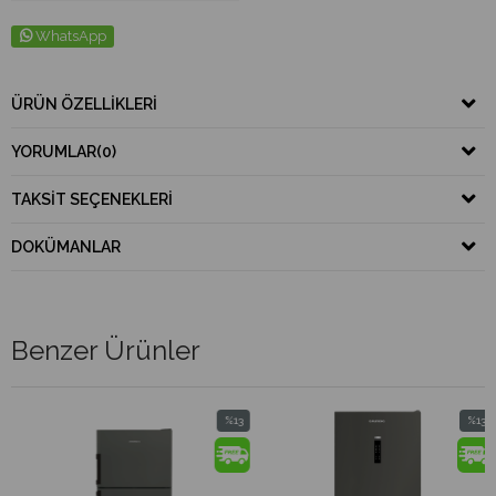
WhatsApp
ÜRÜN ÖZELLIKLERI
YORUMLAR
(0)
TAKSIT SEÇENEKLERI
DOKÜMANLAR
Benzer Ürünler
%13
%13
İndirim
İndirim
%13İndirim
%13İndirim