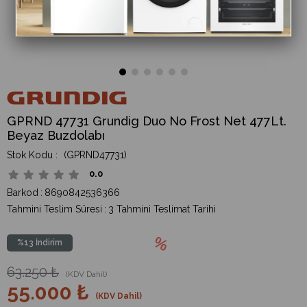
GPRND 47731 Grundig Duo No Frost Net 477Lt.
Beyaz Buzdolabı
(GPRND47731)
0.0
Barkod
:
8690842536366
Tahmini Teslim Süresi
:
3 Tahmini Teslimat Tarihi
%
13
İndirim
63.250 ₺
(KDV Dahil)
55.000 ₺
(KDV Dahil)