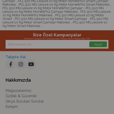
Çamaşır
,
PCL 910 MG Leisure 10 Kg Motor HomeWhiz Smart Çamaşır
Makinesi
,
PCL 910 MG Leisure 10 Kg Motor HomeWhiz Smart Makinesi
,
PCL 910 MG Leisure 10 Kg Motor HomeWhiz Çamaşır
,
PCL 910 MG
Leisure 10 Kg Motor HomeWhiz Çamaşır Makinesi
,
PCL 910 MG Leisure
10 Kg Motor HomeWhiz Makinesi
,
PCL 910 MG Leisure 10 Kg Motor
Smart
,
PCL 910 MG Leisure 10 Kg Motor Smart Çamaşır
,
PCL 910 MG
Leisure 10 Kg Motor Smart Çamaşır Makinesi
,
PCL 910 MG Leisure 10
Kg Motor Smart Makinesi
,
Size Özel Kampanyalar
Hemen Kayıt Ol Fırsatlardan Önce Sen Haberdar Ol!
Kayıt
Takipte Kal
Hakkımızda
Mağazalarımız
Gizlilik & Güvenlik
Sıkça Sorulan Sorular
İletişim