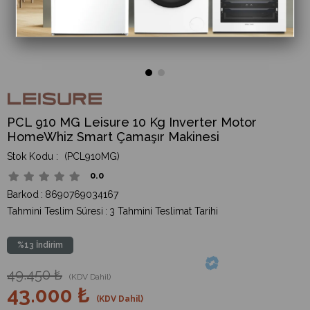
PCL 910 MG Leisure 10 Kg Inverter Motor
HomeWhiz Smart Çamaşır Makinesi
(PCL910MG)
0.0
Barkod
:
8690769034167
Tahmini Teslim Süresi
:
3 Tahmini Teslimat Tarihi
%
13
İndirim
49.450 ₺
(KDV Dahil)
43.000 ₺
(KDV Dahil)