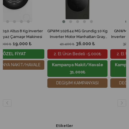
nverter
GPWM 102644 MG Grundig 10 Kg
GNWM 81612 A Grundig 
kinesi
Inverter Motor Manhattan Gray
Inverter Motor Çamaşır Ma
Çamaşır Makinesi
₺
36.000 ₺
28.000 ₺
41.400 ₺
32.200 ₺
2. El Ürün Bedeli -5.000₺
2. El Ürün Bedeli -5.0
AVALE
Kampanya Nakit/Havale
Kampanya Nakit/Hav
31.000₺
23.000₺
DEĞİŞİM KAMPANYASI
DEĞİŞİM KAMPANYAS
Etiketler