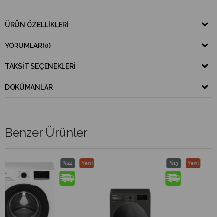
ÜRÜN ÖZELLIKLERI
YORUMLAR
(0)
TAKSIT SEÇENEKLERI
DOKÜMANLAR
Benzer Ürünler
%24
Yeni
%13
Yeni
İndirim
Ürün
İndirim
Ürün
%24İndirim
%13İndirim