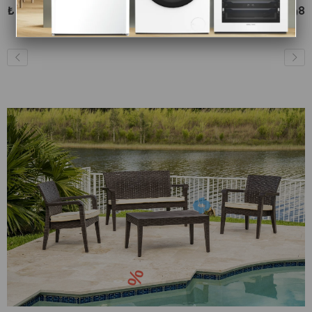
49.890 ₺
95.980 ₺
57.375 ₺
110.377 ₺