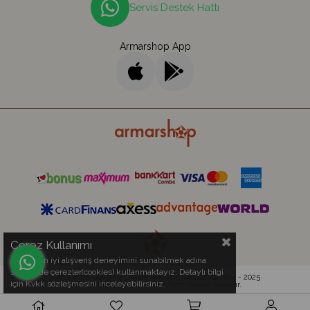
Servis Destek Hattı
Armarshop App
Çerez Kullanımı
Sizlere en iyi alışveriş deneyimini sunabilmek adına
sitemizde çerezler(cookies) kullanmaktayız. Detaylı bilgi
Kıbrıs'ın En Gelişmiş Online Alışveriş Merkezi © 2014 - 2025
için Kvkk sözleşmesini inceleyebilirsiniz.
Armar Electronics Ltd.
- Tüm Hakları Saklıdır.