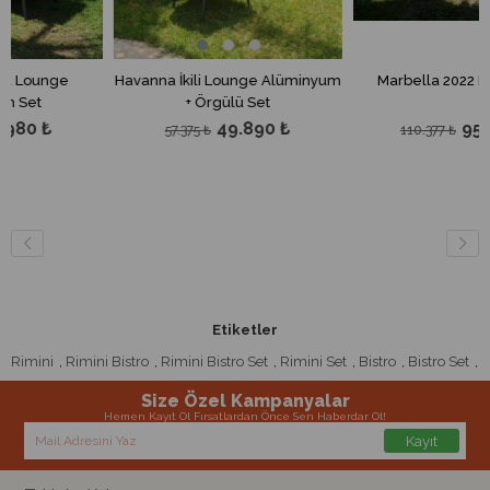
e
Havanna İkili Lounge Alüminyum
Marbella 2022 Lounge Se
+ Örgülü Set
49.890 ₺
95.980 ₺
57.375 ₺
110.377 ₺
Etiketler
Rimini
,
Rimini Bistro
,
Rimini Bistro Set
,
Rimini Set
,
Bistro
,
Bistro Set
,
Size Özel Kampanyalar
Hemen Kayıt Ol Fırsatlardan Önce Sen Haberdar Ol!
Kayıt