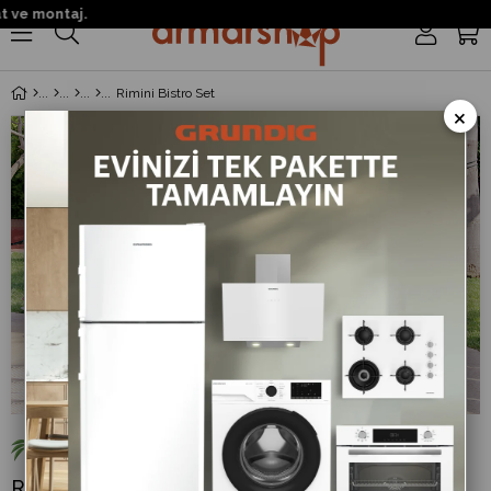
ve montaj.
0
Rimini Bistro Set
×
Rimini Bistro Set