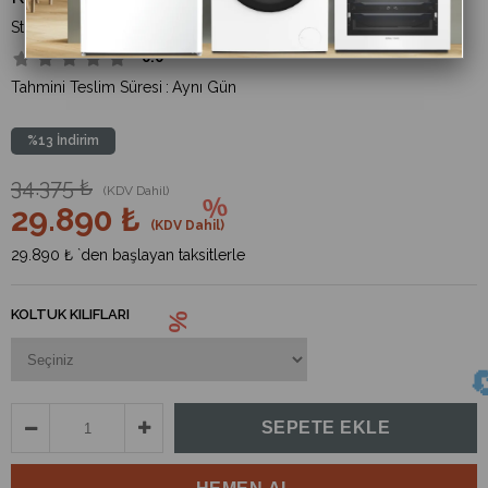
(GBS-BS-111054)
0.0
Tahmini Teslim Süresi
:
Aynı Gün
%
13
İndirim
34.375 ₺
(KDV Dahil)
29.890 ₺
(KDV Dahil)
29.890 ₺
`den başlayan taksitlerle
KOLTUK KILIFLARI