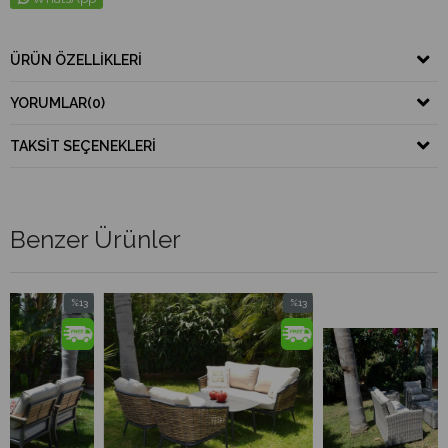
ÜRÜN ÖZELLIKLERI
YORUMLAR
(0)
TAKSIT SEÇENEKLERI
Benzer Ürünler
%13
%13
İndirim
İndirim
%13İndirim
%13İndirim