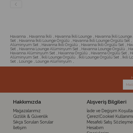
Havanna
,
Havanna İkili
,
Havanna İkili Lounge
,
Havanna İkili Loung
Set
,
Havanna İkili Lounge Örgülü
,
Havanna İkili Lounge Örgülü Set
,
Alüminyum Set
,
Havanna İkili Örgülü
,
Havanna İkili Örgülü Set
,
Hav
Set
,
Havanna Lounge Alüminyum Set
,
Havanna Lounge Örgülü
,
Ha
Havanna Alüminyum Set
,
Havanna Örgülü
,
Havanna Örgülü Set
,
H
Alüminyum Set
,
İkili Lounge Örgülü
,
İkili Lounge Örgülü Set
,
İkili 
Set
,
Lounge
,
Lounge Alüminyum
,
H
Hakkımızda
Alışveriş Bilgileri
Mağazalarımız
İade ve Değişim Koşullar
Gizlilik & Güvenlik
Çerez(Cookie) Kullanımı
Sıkça Sorulan Sorular
Mesafeli Satış Sözleşme
İletişim
Hesabım