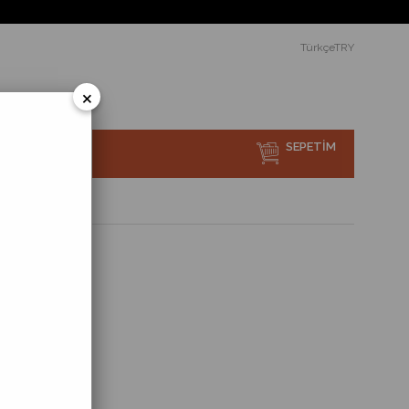
erine ücretsiz teslimat ve montaj.
TürkçeTRY
×
SEPETIM
sı Nedir?