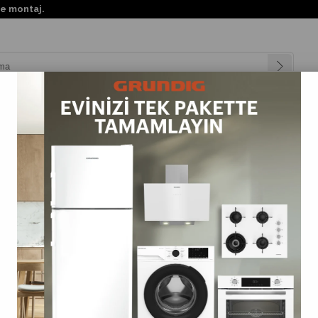
KKTC'nin her y
nyalar
Teknolojiler
Müşteri Hizmetleri
Değişim Kampanya
Oturma Grubu
>
Havanna İkili Lounge Alüminyum + Örgülü Set
Havanna İkili Lounge Alüminyum + Örgülü Set
(GLHALS2406)
0.0
Tahmini Teslim Süresi
:
3 Tahmini Teslimat Tarihi