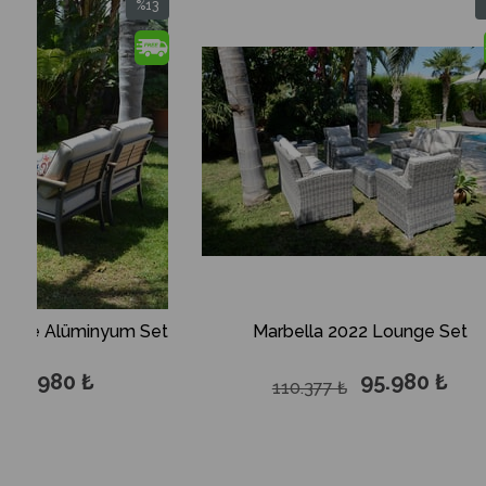
13
%13
irim
İndirim
İndirim
%13İndirim
Set
Marbella 2022 Lounge Set
95.980 ₺
110.377 ₺