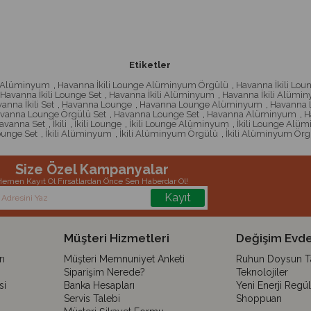
Etiketler
e Alüminyum
,
Havanna İkili Lounge Alüminyum Örgülü
,
Havanna İkili Lo
Havanna İkili Lounge Set
,
Havanna İkili Alüminyum
,
Havanna İkili Alümi
anna İkili Set
,
Havanna Lounge
,
Havanna Lounge Alüminyum
,
Havanna 
vanna Lounge Örgülü Set
,
Havanna Lounge Set
,
Havanna Alüminyum
,
H
avanna Set
,
İkili
,
İkili Lounge
,
İkili Lounge Alüminyum
,
İkili Lounge Alü
Lounge Set
,
İkili Alüminyum
,
İkili Alüminyum Örgülü
,
İkili Alüminyum Örg
Size Özel Kampanyalar
emen Kayıt Ol Fırsatlardan Önce Sen Haberdar Ol!
Kayıt
Müşteri Hizmetleri
Değişim Evde
ı
Müşteri Memnuniyet Anketi
Ruhun Doysun Tar
Siparişim Nerede?
Teknolojiler
si
Banka Hesapları
Yeni Enerji Regü
Servis Talebi
Shoppuan