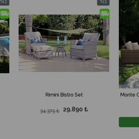
%13
İndirim
%13İndirim
Rimini Bistro Set
Monte Carlo Lounge Set Be
29.890 ₺
59.89
34.375 ₺
68.875 ₺
BAHÇE KAMPANYA