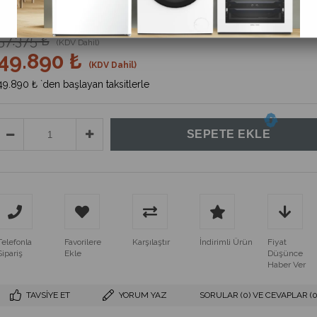
%
13
İndirim
57.375 ₺
(KDV Dahil)
49.890 ₺
(KDV Dahil)
49.890 ₺
`den başlayan taksitlerle
Telefonla
Favorilere
Karşılaştır
İndirimli Ürün
Fiyat
Sipariş
Ekle
Düşünce
Haber Ver
TAVSIYE ET
YORUM YAZ
SORULAR (0) VE CEVAPLAR (0