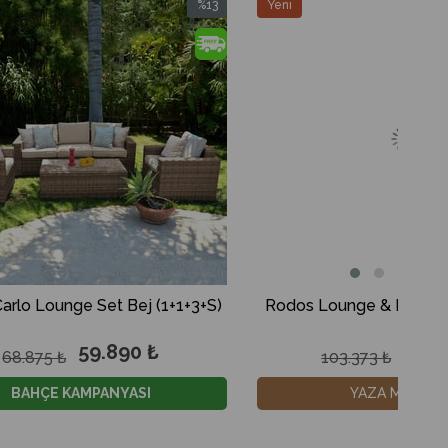
%13
Yeni
%13
İndirim
Ürün
İndirim
%13İndirim
%13İndirim
j (1+1+3+S)
Rodos Lounge & Dining Set (3+1+1+S)
0 ₺
89.890 ₺
103.373 ₺
SI
YAZA MERHABA