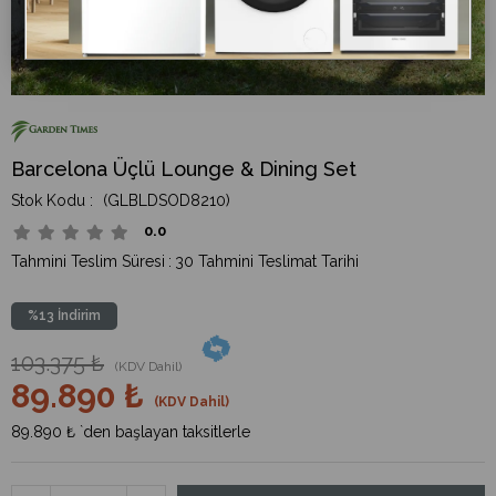
Barcelona Üçlü Lounge & Dining Set
(GLBLDSOD8210)
0.0
Tahmini Teslim Süresi
:
30 Tahmini Teslimat Tarihi
%
13
İndirim
103.375 ₺
(KDV Dahil)
89.890 ₺
(KDV Dahil)
89.890 ₺
`den başlayan taksitlerle