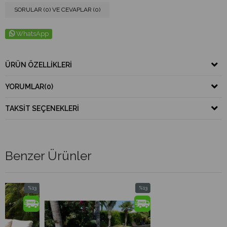
SORULAR (0) VE CEVAPLAR (0)
WhatsApp
ÜRÜN ÖZELLIKLERI
YORUMLAR
(0)
TAKSIT SEÇENEKLERI
Benzer Ürünler
%13
%13
%
İndirim
İndirim
İn
%13İndirim
%13İndirim
%1