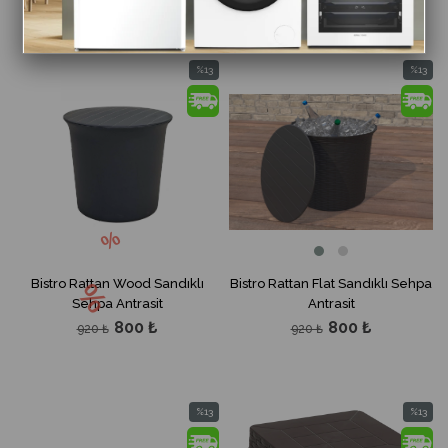
%13
%13
İndirim
İndirim
%13İndirim
%13İndir
Bistro Rattan Wood Sandıklı
Bistro Rattan Flat Sandıklı Sehpa
Sehpa Antrasit
Antrasit
800 ₺
800 ₺
920 ₺
920 ₺
%13
%13
İndirim
İndirim