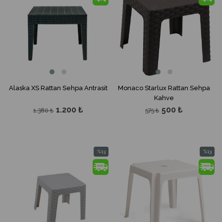
%13İndirim
%13İndir
Alaska XS Rattan Sehpa Antrasit
Monaco Starlux Rattan Sehpa
Kahve
1.200 ₺
500 ₺
1.380 ₺
575 ₺
%13
%13
İndirim
İndirim
%13İndirim
%13İndir