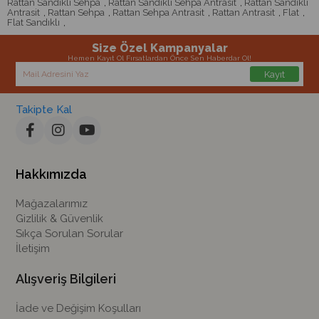
Rattan Sandıklı Sehpa
,
Rattan Sandıklı Sehpa Antrasit
,
Rattan Sandıklı
Antrasit
,
Rattan Sehpa
,
Rattan Sehpa Antrasit
,
Rattan Antrasit
,
Flat
,
Flat Sandıklı
,
Size Özel Kampanyalar
Hemen Kayıt Ol Fırsatlardan Önce Sen Haberdar Ol!
Kayıt
Takipte Kal
Hakkımızda
Mağazalarımız
Gizlilik & Güvenlik
Sıkça Sorulan Sorular
İletişim
Alışveriş Bilgileri
İade ve Değişim Koşulları