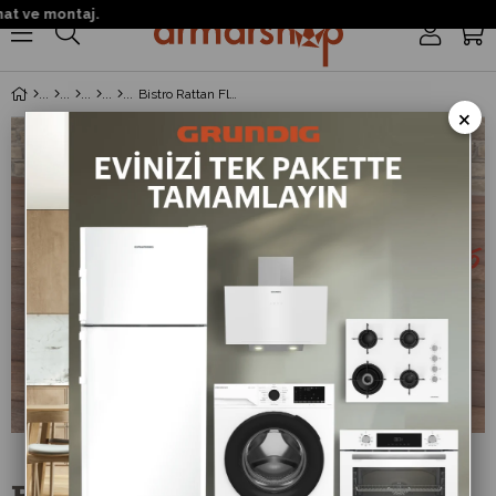
 ve montaj.
0
Bistro Rattan Flat Sandıklı Sehpa Antrasit
×