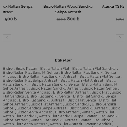
ehpa
Bistro Rattan Wood Sandıklı
Alaska XS Rattan Sehpa Antr
Sehpa Antrasit
800 ₺
1.200 ₺
920 ₺
1.380 ₺
Etiketler
Bistro
,
Bistro Rattan
,
Bistro Rattan Flat
,
Bistro Rattan Flat Sandıklı
,
Bistro Rattan Flat Sandıklı Sehpa
,
Bistro Rattan Flat Sandıklı Sehpa
Antrasit
,
Bistro Rattan Flat Sandıklı Antrasit
,
Bistro Rattan Flat Sehpa
,
Bistro Rattan Flat Sehpa Antrasit
,
Bistro Rattan Flat Antrasit
,
Bistro
Rattan Sandıklı
,
Bistro Rattan Sandıklı Sehpa
,
Bistro Rattan Sandıklı
Sehpa Antrasit
,
Bistro Rattan Sandıklı Antrasit
,
Bistro Rattan Sehpa
,
Bistro Rattan Sehpa Antrasit
,
Bistro Rattan Antrasit
,
Bistro Flat
,
Bistro
Flat Sandıklı
,
Bistro Flat Sandıklı Sehpa
,
Bistro Flat Sandıklı Sehpa
Antrasit
,
Bistro Flat Sandıklı Antrasit
,
Bistro Flat Sehpa
,
Bistro Flat
Sehpa Antrasit
,
Bistro Flat Antrasit
,
Bistro Sandıklı
,
Bistro Sandıklı
Sehpa
,
Bistro Sandıklı Sehpa Antrasit
,
Bistro Sandıklı Antrasit
,
Bistro
Sehpa
,
Bistro Sehpa Antrasit
,
Bistro Antrasit
,
Rattan
,
Rattan Flat
,
Rattan Flat Sandıklı
,
Rattan Flat Sandıklı Sehpa
,
Rattan Flat Sandıklı
Sehpa Antrasit
,
Rattan Flat Sandıklı Antrasit
,
Rattan Flat Sehpa
,
Rattan Flat Sehpa Antrasit
,
Rattan Flat Antrasit
,
Rattan Sandıklı
,