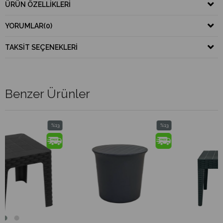
ÜRÜN ÖZELLIKLERI
YORUMLAR
(0)
TAKSIT SEÇENEKLERI
Benzer Ürünler
%13
%13
İndirim
İndirim
%13İndirim
%13İndirim