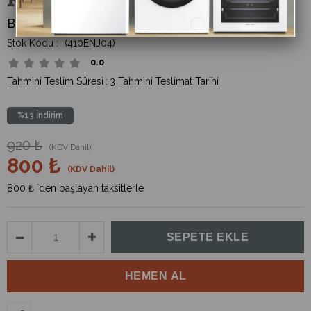
Bistro Rattan Flat Sandıklı Sehpa Antrasit
(410ENJ04)
0.0
Tahmini Teslim Süresi
:
3 Tahmini Teslimat Tarihi
%
13
İndirim
920 ₺
(KDV Dahil)
800 ₺
(KDV Dahil)
800 ₺
`den başlayan taksitlerle