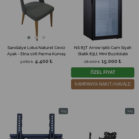
Sandalye Lotus Naturel Ceviz
NS 83T Arrow Işıklı Cam Siyah
Ayak - Etna 106 Parma Kumaş
Statik 83Lt. Mini Buzdolabı
4.400 ₺
15.000 ₺
5.060 ₺
18.000 ₺
ÖZEL FİYAT
KAMPANYA NAKİT/HAVALE
%13
%13
İndirim
İndirim
%13İndirim
%13İndir