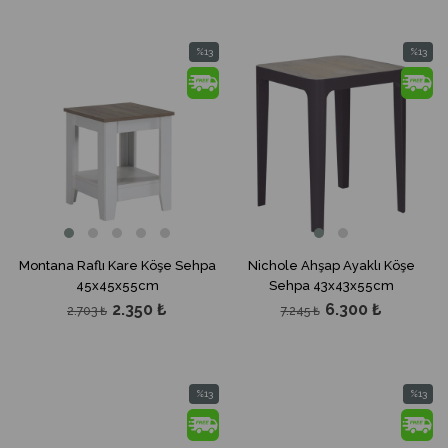
%13
%13
İndirim
İndirim
%13İndirim
%13İndir
Montana Raflı Kare Köşe Sehpa
Nichole Ahşap Ayaklı Köşe
45x45x55cm
Sehpa 43x43x55cm
2.350 ₺
6.300 ₺
2.703 ₺
7.245 ₺
%13
%13
İndirim
İndirim
%13İndirim
%13İndir