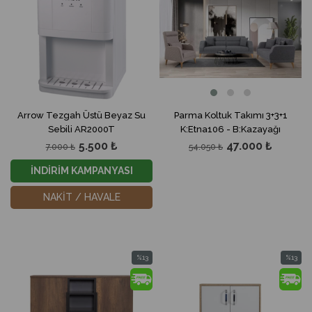
Arrow Tezgah Üstü Beyaz Su
Parma Koltuk Takımı 3+3+1
Sebili AR2000T
K:Etna106 - B:Kazayağı
5.500 ₺
47.000 ₺
7.000 ₺
54.050 ₺
İNDİRİM KAMPANYASI
NAKİT / HAVALE
%13
%13
İndirim
İndirim
%13İndirim
%13İndir