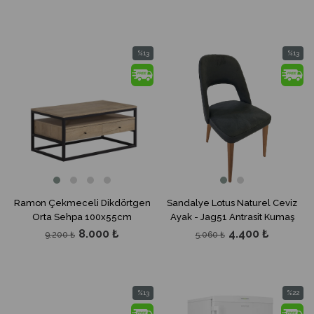
%13
%13
İndirim
İndirim
%13İndirim
%13İndir
Ramon Çekmeceli Dikdörtgen
Sandalye Lotus Naturel Ceviz
Orta Sehpa 100x55cm
Ayak - Jag51 Antrasit Kumaş
8.000 ₺
4.400 ₺
9.200 ₺
5.060 ₺
%13
%22
İndirim
İndirim