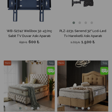
WB-S2742 Wellbox 32-43 Inç
PLZ-2231 Serend 32" Lcd-Led
Sabit TV Duvar Askı Aparatı
Tv Hareketli Askı Aparatı
600 ₺
1.500 ₺
690 ₺
1.725 ₺
Yeni
%13
Yeni
%13
Ürün
İndirim
Ürün
İndirim
%13İndirim
%13İndir