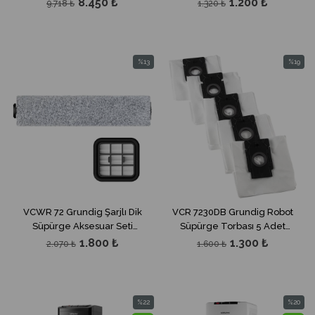
8.450 ₺
1.200 ₺
9.718 ₺
1.320 ₺
VCR4230)
%13
%19
İndirim
İndirim
%13İndirim
%19İndir
VCWR 72 Grundig Şarjlı Dik
VCR 7230DB Grundig Robot
Süpürge Aksesuar Seti
Süpürge Torbası 5 Adet
(VCW7230)
(VCR7230)
1.800 ₺
1.300 ₺
2.070 ₺
1.600 ₺
%22
%20