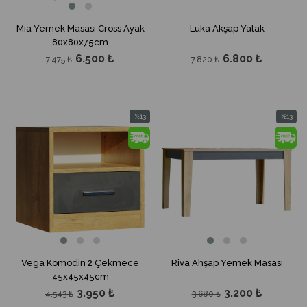
Mia Yemek Masası Cross Ayak
Luka Akşap Yatak
80x80x75cm
6.500 ₺
6.800 ₺
7.475 ₺
7.820 ₺
%13
%13
İndirim
İndirim
%13İndirim
%13İndir
Vega Komodin 2 Çekmece
Riva Ahşap Yemek Masası
45x45x45cm
3.950 ₺
3.200 ₺
4.543 ₺
3.680 ₺