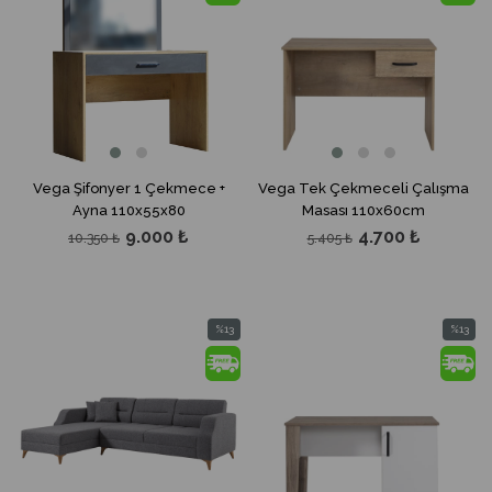
Vega Şifonyer 1 Çekmece +
Vega Tek Çekmeceli Çalışma
Ayna 110x55x80
Masası 110x60cm
9.000 ₺
4.700 ₺
10.350 ₺
5.405 ₺
%13
%13
İndirim
İndirim
%13İndirim
%13İndir