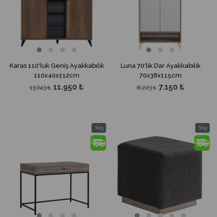
Karas 110'luk Geniş Ayakkabılık
Luna 70'lik Dar Ayakkabılık
110x40x112cm
70x38x115cm
11.950 ₺
7.150 ₺
13.743 ₺
8.223 ₺
%13
%13
İndirim
İndirim
%13İndirim
%13İndir