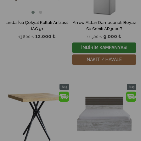
Linda İkili Çekyat Koltuk Antrasit
Arrow Alttan Damacanalı Beyaz
JAG 51
Su Sebili AR3000B
12.000 ₺
9.000 ₺
13.800 ₺
11.500 ₺
İNDİRİM KAMPANYASI
NAKİT / HAVALE
%13
%13
İndirim
İndirim
%13İndirim
%13İndir