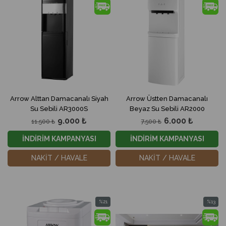
İndirim
İndirim
%22İndirim
%20İndir
Arrow Alttan Damacanalı Siyah
Arrow Üstten Damacanalı
Su Sebili AR3000S
Beyaz Su Sebili AR2000
9.000 ₺
6.000 ₺
11.500 ₺
7.500 ₺
İNDİRİM KAMPANYASI
İNDİRİM KAMPANYASI
NAKİT / HAVALE
NAKİT / HAVALE
%21
%13
İndirim
İndirim
%21İndirim
%13İndir