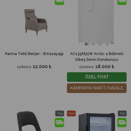
%13İndirim
%22İndir
Parma Tekli Berjer - B:Kazayağı
AC135M31W Arctic 4 Bölmeli
Dikey Derin Dondurucu
12.000 ₺
18.000 ₺
13.800 ₺
23.000 ₺
ÖZEL FİYAT
KAMPANYA NAKİT/HAVALE
%13
Yeni
%17
İndirim
Ürün
İndirim
%13İndirim
%17İndir