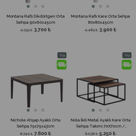
Montana Raflı Dikdörtgen Orta
Montana Raflı Kare Orta Sehpa
Sehpa 90x60x45cm
80x80x45cm
3.700 ₺
3.900 ₺
4.255 ₺
4.485 ₺
%13
%13
İndirim
İndirim
%13İndirim
%13İndir
Nichole Ahşap Ayaklı Orta
Nola İkili Metal Ayaklı Kare Orta
Sehpa 75x75x43cm
Sehpa Takımı 70X70cm /
60X60cm
7.600 ₺
5.250 ₺
8.740 ₺
6.038 ₺