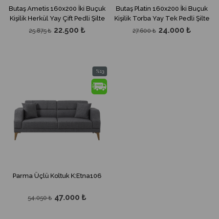
Butaş Ametis 160x200 İki Buçuk
Butaş Platin 160x200 İki Buçuk
Kişilik Herkül Yay Çift Pedli Şilte
Kişilik Torba Yay Tek Pedli Şilte
22.500 ₺
24.000 ₺
25.875 ₺
27.600 ₺
%13
İndirim
%13İndirim
Parma Üçlü Koltuk K:Etna106
47.000 ₺
54.050 ₺