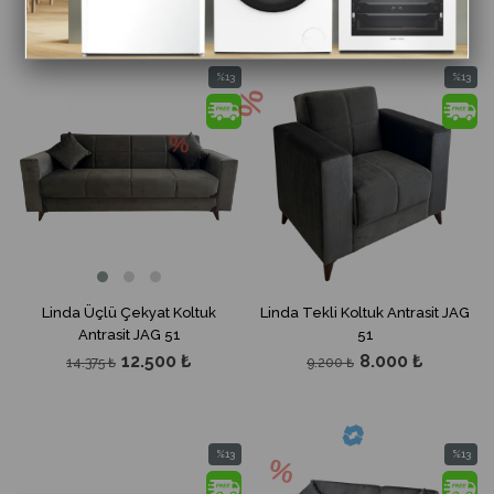
%13
%13
İndirim
İndirim
%13İndirim
%13İndir
Linda Üçlü Çekyat Koltuk
Linda Tekli Koltuk Antrasit JAG
Antrasit JAG 51
51
12.500 ₺
8.000 ₺
14.375 ₺
9.200 ₺
%13
%13
İndirim
İndirim