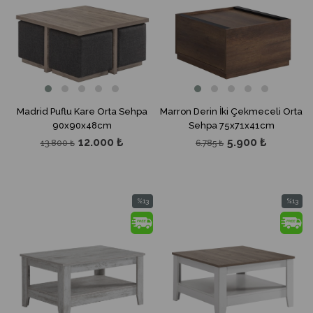
Madrid Puflu Kare Orta Sehpa
Marron Derin İki Çekmeceli Orta
90x90x48cm
Sehpa 75x71x41cm
12.000 ₺
5.900 ₺
13.800 ₺
6.785 ₺
%13
%13
İndirim
İndirim
%13İndirim
%13İndir