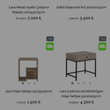
Lara Metal Ayaklı Çalışma
Solid Döşemeli Puf 40x40x43cm
Masası 100x55x75cm
7.000 ₺
3.400 ₺
8.050 ₺
3.910 ₺
%13
%13
İndirim
İndirim
%13İndirim
%13İndir
Jazz Köşe Sehpa 45x35x50cm
Lara Çekmeceli Dikdörtgen
Köşe Sehpa 55x40x55cm
1.500 ₺
4.300 ₺
1.725 ₺
4.945 ₺