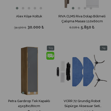
Alex Köşe Koltuk
RIVA.CLMS Riva Dolap Bölmeli
Çalışma Masası 110x60cm
30.000 ₺
5.850 ₺
34.500 ₺
6.728 ₺
%13
%9
İndirim
İndirim
%13İndirim
%9İndiri
Petra Gardırop Tek Kapaklı
VCRR 72 Grundig Robot
45x58x180cm
Süpürge Aksesuar Seti
(VCR7230 / VCR6230 /