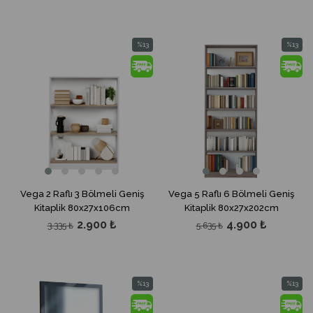
%13
%13
İndirim
İndirim
%13İndirim
%13İndir
Vega 2 Raflı 3 Bölmeli Geniş
Vega 5 Raflı 6 Bölmeli Geniş
Kitaplik 80x27x106cm
Kitaplik 80x27x202cm
2.900 ₺
4.900 ₺
3.335 ₺
5.635 ₺
%13
%13
İndirim
İndirim
%13İndirim
%13İndir