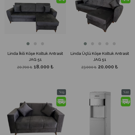
%13İndirim
%13İndir
Linda İkili Köşe Koltuk Antrasit
Linda Üçlü Köşe Koltuk Antrasit
JAG 51
JAG 51
18.000 ₺
20.000 ₺
20.700 ₺
23.000 ₺
%13
%22
İndirim
İndirim
%13İndirim
%22İndir