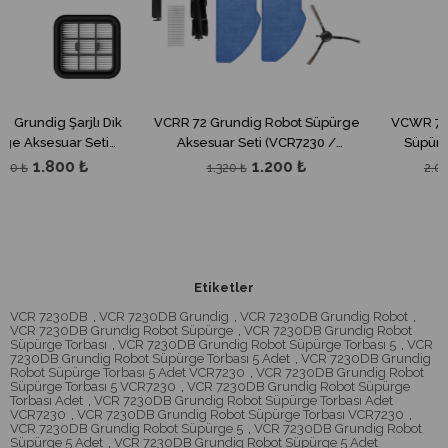
lı Dik
VCRR 72 Grundig Robot Süpürge
VCWR 72 Grundig Şarjlı
Seti
Aksesuar Seti (VCR7230 /
Süpürge Aksesuar Se
VCR6230 / VCR4230)
(VCW7230)
₺
1.200 ₺
1.800 ₺
1.320 ₺
2.070 ₺
Etiketler
VCR 7230DB
,
VCR 7230DB Grundig
,
VCR 7230DB Grundig Robot
,
VCR 7230DB Grundig Robot Süpürge
,
VCR 7230DB Grundig Robot
Süpürge Torbası
,
VCR 7230DB Grundig Robot Süpürge Torbası 5
,
VCR
7230DB Grundig Robot Süpürge Torbası 5 Adet
,
VCR 7230DB Grundig
Robot Süpürge Torbası 5 Adet VCR7230
,
VCR 7230DB Grundig Robot
Süpürge Torbası 5 VCR7230
,
VCR 7230DB Grundig Robot Süpürge
Torbası Adet
,
VCR 7230DB Grundig Robot Süpürge Torbası Adet
VCR7230
,
VCR 7230DB Grundig Robot Süpürge Torbası VCR7230
,
VCR 7230DB Grundig Robot Süpürge 5
,
VCR 7230DB Grundig Robot
Süpürge 5 Adet
,
VCR 7230DB Grundig Robot Süpürge 5 Adet