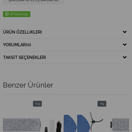
WhatsApp
ÜRÜN ÖZELLIKLERI
YORUMLAR
(0)
TAKSIT SEÇENEKLERI
Benzer Ürünler
%13
%9
İndirim
İndirim
%13İndirim
%9İndirim