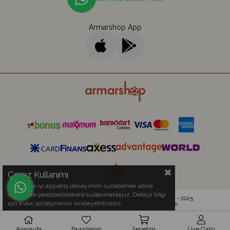
Armarshop App
Çerez Kullanımı
Sizlere en iyi alışveriş deneyimini sunabilmek adına
sitemizde çerezler(cookies) kullanmaktayız. Detaylı bilgi
Kıbrıs'ın En Gelişmiş Online Alışveriş Merkezi © 2014 - 2025
için Kvkk sözleşmesini inceleyebilirsiniz.
Armar Electronics Ltd.
- Tüm Hakları Saklıdır.
Anasayfa
Favorilerim
Sepetim
Üye Girişi