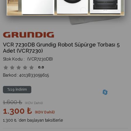
VCR 7230DB Grundig Robot Süpürge Torbası 5
Adet (VCR7230)
(VCR7230DB)
0.0
Barkod
:
4013833059615
%
19
İndirim
1.600 ₺
(KDV Dahil)
1.300 ₺
(KDV Dahil)
1.300 ₺
`den başlayan taksitlerle