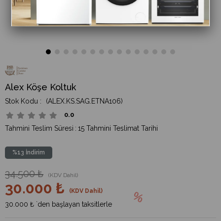
Alex Köşe Koltuk
(ALEX.KS.SAG.ETNA106)
0.0
Tahmini Teslim Süresi
:
15 Tahmini Teslimat Tarihi
%
13
İndirim
34.500 ₺
(KDV Dahil)
30.000 ₺
(KDV Dahil)
30.000 ₺
`den başlayan taksitlerle