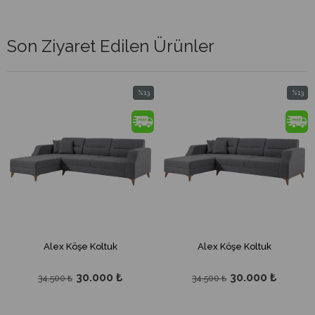
Son Ziyaret Edilen Ürünler
%13
%13
m
İndirim
İndirim
dirim
%13İndirim
%13İndi
Alex Köşe Koltuk
Alex Köşe Koltuk
30.000 ₺
30.000 ₺
34.500 ₺
34.500 ₺