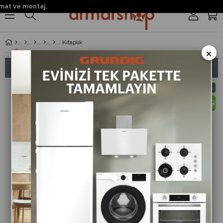
mat ve montaj.
0
Kitaplık
×
Sıralama
Filtreleme
%13
%13
İndirim
İndirim
%13İndirim
%13İndir
Vega 2 Raflı 3 Bölmeli Geniş
Vega 5 Raflı 6 Bölmeli Geniş
Kitaplik 80x27x106cm
Kitaplik 80x27x202cm
2.900 ₺
4.900 ₺
3.335 ₺
5.635 ₺