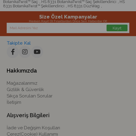
BotanikaTwist™ Saç
,
HS 8331 BotanikaTwist™ Saç Şekillendirici
,
HS
8331 BotanikaTwist™ Şekillendirici
,
HS 8331 DüzWag
,
Size Özel Kampanyalar
Hemen Kayıt Ol Fırsatlardan Önce Sen Haberdar Ol!
Kayıt
Takipte Kal
Hakkımızda
Mağazalarımız
Gizlilik & Güvenlik
Sıkça Sorulan Sorular
İletişim
Alışveriş Bilgileri
İade ve Değişim Koşulları
Çerez(Cookie) Kullanımı