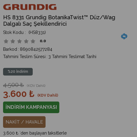
HS 8331 Grundig BotanikaTwist™ Düz/Wag
Dalgalı Saç Şekillendirici
(HS8331)
0.0
Barkod
:
8690842577284
Tahmini Teslim Süresi
:
3 Tahmini Teslimat Tarihi
%
20
İndirim
4.500 ₺
(KDV Dahil)
3.600 ₺
(KDV Dahil)
İNDİRİM KAMPANYASI
NAKİT / HAVALE
3.600 ₺
`den başlayan taksitlerle