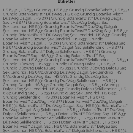
Etiketler
HS 8331
,
HS 8331 Grundig
,
HS 8331 Grundig BotanikaTwist™
,
HS 8331
Grundig BotanikaTwist™ DüzWag
,
HS 8331 Grundig BotanikaTwist™
DüzWag Dalgalı
,
HS 8331 Grundig BotanikaTwist™ DüzWag Dalgalı
Saç
,
HS 8331 Grundig BotanikaTwist™ DüzWag Dalgalı Saç
Şekillendirici
,
HS 8331 Grundig BotanikaTwist™ DüzWag Dalgalı
Şekillendirici
,
HS 8331 Grundig BotanikaTwist™ DüzWag Saç
,
HS 8331
Grundig BotanikaTwist™ DüzWag Saç Şekillendirici
,
HS 8331 Grundig
BotanikaTwist™ DüzWag Şekillendirici
,
HS 8331 Grundig
BotanikaTwist™ Dalgalı
,
HS 8331 Grundig BotanikaTwist™ Dalgalı Saç
,
HS 8331 Grundig BotanikaTwist™ Dalgalı Saç Şekillendirici
,
HS 8331
Grundig BotanikaTwist™ Dalgalı Şekillendirici
,
HS 8331 Grundig
BotanikaTwist™ Saç
,
HS 8331 Grundig BotanikaTwist™ Saç
Şekillendirici
,
HS 8331 Grundig BotanikaTwist™ Şekillendirici
,
HS 8331
Grundig DüzWag
,
HS 8331 Grundig DüzWag Dalgalı
,
HS 8331
Grundig DüzWag Dalgalı Saç
,
HS 8331 Grundig DüzWag Dalgalı Saç
Şekillendirici
,
HS 8331 Grundig DüzWag Dalgalı Şekillendirici
,
HS
8331 Grundig DüzWag Saç
,
HS 8331 Grundig DüzWag Saç
Şekillendirici
,
HS 8331 Grundig DüzWag Şekillendirici
,
HS 8331
Grundig Dalgalı
,
HS 8331 Grundig Dalgalı Saç
,
HS 8331 Grundig
Dalgalı Saç Şekillendirici
,
HS 8331 Grundig Dalgalı Şekillendirici
,
HS
8331 Grundig Saç
,
HS 8331 Grundig Saç Şekillendirici
,
HS 8331
Grundig Şekillendirici
,
HS 8331 BotanikaTwist™
,
HS 8331
BotanikaTwist™ DüzWag
,
HS 8331 BotanikaTwist™ DüzWag Dalgalı
,
HS 8331 BotanikaTwist™ DüzWag Dalgalı Saç
,
HS 8331 BotanikaTwist™
DüzWag Dalgalı Saç Şekillendirici
,
HS 8331 BotanikaTwist™ DüzWag
Dalgalı Şekillendirici
,
HS 8331 BotanikaTwist™ DüzWag Saç
,
HS 8331
BotanikaTwist™ DüzWag Saç Şekillendirici
,
HS 8331 BotanikaTwist™
DüzWag Şekillendirici
,
HS 8331 BotanikaTwist™ Dalgalı
,
HS 8331
BotanikaTwist™ Dalgalı Saç
,
HS 8331 BotanikaTwist™ Dalgalı Saç
Şekillendirici
,
HS 8331 BotanikaTwist™ Dalgalı Şekillendirici
,
HS 8331