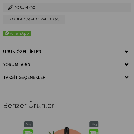
YORUM YAZ
SORULAR (0) VE CEVAPLAR (0)
WhatsApp
ÜRÜN ÖZELLIKLERI
YORUMLAR
(0)
TAKSIT SEÇENEKLERI
Benzer Ürünler
%27
%23
%2
ndirim
İndirim
İnd