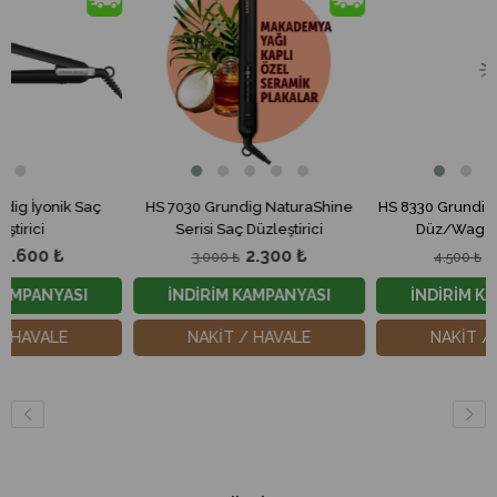
27İndirim
%23İndirim
%20
ç
HS 7030 Grundig NaturaShine
HS 8330 Grundig BotanikaTwis
Serisi Saç Düzleştirici
Düz/Wag Dalgalı Saç
Şekillendirici
2.300 ₺
3.600 ₺
3.000 ₺
4.500 ₺
İNDİRİM KAMPANYASI
İNDİRİM KAMPANYASI
NAKİT / HAVALE
NAKİT / HAVALE