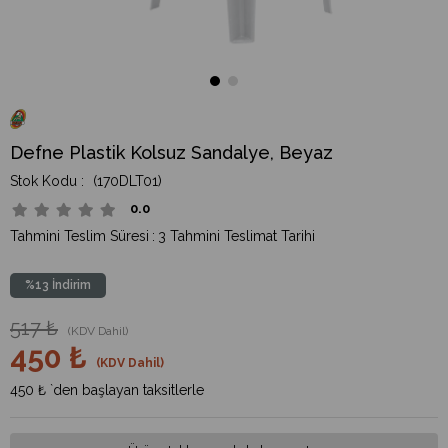
Defne Plastik Kolsuz Sandalye, Beyaz
(170DLT01)
0.0
Tahmini Teslim Süresi
:
3 Tahmini Teslimat Tarihi
%
13
İndirim
517 ₺
(KDV Dahil)
450 ₺
(KDV Dahil)
450 ₺
`den başlayan taksitlerle