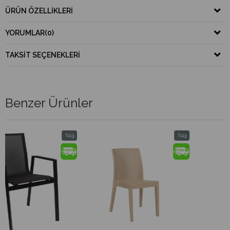
ÜRÜN ÖZELLIKLERI
YORUMLAR
(0)
TAKSIT SEÇENEKLERI
Benzer Ürünler
%13
%13
İndirim
İndirim
%13İndirim
%13İndirim