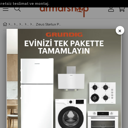
tsiz teslimat ve montaj.
0
Zeus Starlux Plastik Kollu Koltuk Kahve
×