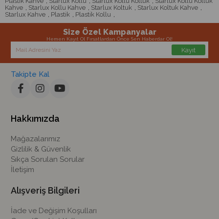
Plastik Kahve
,
Starlux Kollu
,
Starlux Kollu Koltuk
,
Starlux Kollu Koltuk
Kahve
,
Starlux Kollu Kahve
,
Starlux Koltuk
,
Starlux Koltuk Kahve
,
Starlux Kahve
,
Plastik
,
Plastik Kollu
,
Size Özel Kampanyalar
Hemen Kayıt Ol Fırsatlardan Önce Sen Haberdar Ol!
Kayıt
Takipte Kal
Hakkımızda
Mağazalarımız
Gizlilik & Güvenlik
Sıkça Sorulan Sorular
İletişim
Alışveriş Bilgileri
İade ve Değişim Koşulları