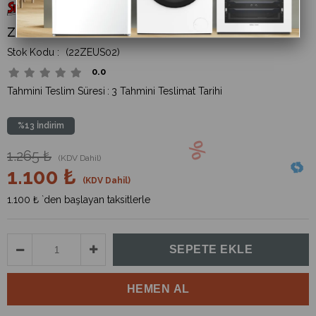
Zeus Starlux Plastik Kollu Koltuk Kahve
(22ZEUS02)
0.0
Tahmini Teslim Süresi
:
3 Tahmini Teslimat Tarihi
%
13
İndirim
1.265 ₺
(KDV Dahil)
1.100 ₺
(KDV Dahil)
1.100 ₺
`den başlayan taksitlerle