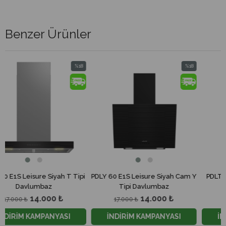
Benzer Ürünler
%18
%18
İndirim
İndirim
%18İndirim
%18İndirim
 T Tipi
PDLY 60 E1S Leisure Siyah Cam Y
PDLT 909 S Leisure Inox T
Tipi Davlumbaz
Davlumbaz
₺
14.000 ₺
20.000 ₺
17.000 ₺
26.450 ₺
SI
İNDİRİM KAMPANYASI
İNDİRİM KAMPANYAS