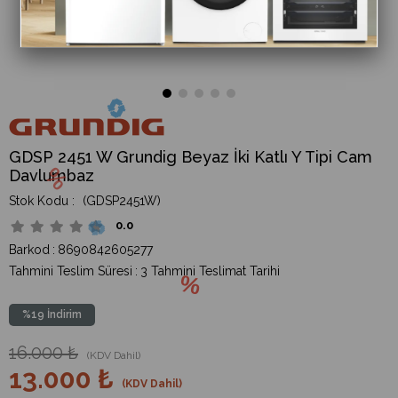
GDSP 2451 W Grundig Beyaz İki Katlı Y Tipi Cam
Davlumbaz
(GDSP2451W)
0.0
Barkod
:
8690842605277
Tahmini Teslim Süresi
:
3 Tahmini Teslimat Tarihi
%
19
İndirim
16.000 ₺
(KDV Dahil)
13.000 ₺
(KDV Dahil)