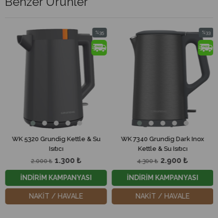
Benzer Ürünler
%35
%33
Yeni
İndirim
İndirim
Ürün
%35İndirim
%33İndirim
320 Grundig Kettle & Su
WK 7340 Grundig Dark Inox
WK 644
Isıtıcı
Kettle & Su Isıtıcı
Dark 
1.300 ₺
2.900 ₺
2.000 ₺
4.300 ₺
NDİRİM KAMPANYASI
İNDİRİM KAMPANYASI
İND
NAKİT / HAVALE
NAKİT / HAVALE