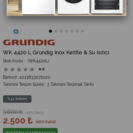
WK 4420 L Grundig Inox Kettle & Su Isıtıcı
(WK4420L)
0.0
Barkod
:
4013833071020
Tahmini Teslim Süresi
:
3 Tahmini Teslimat Tarihi
%
31
İndirim
3.600 ₺
(KDV Dahil)
2.500 ₺
(KDV Dahil)