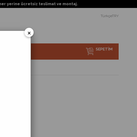
rine ücretsiz teslimat ve montaj.
TürkçeTRY
×
SEPETIM
sı Nedir?
e
ik Süpürge