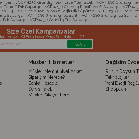
™ Şarjlı
,
VCP 4230 Grundig FlexiForce™ Şarjlı Dik
,
VCP 4230 Grundig Flex
exiForce™ Dik Süpürge
,
VCP 4230 Grundig FlexiForce™ Süpürge
,
VCP 423
,
VCP 4230 Grundig Toz Torbasız Şarjlı Dik Süpürge
,
VCP 4230 Grundig Toz 
asız Süpürge
,
VCP 4230 Grundig Toz Şarjlı
,
VCP 4230 Grundig Toz Şarjlı Di
z Dik Süpürge
,
VCP 4230 Grundig Toz Süpürge
,
Size Özel Kampanyalar
emen Kayıt Ol Fırsatlardan Önce Sen Haberdar Ol!
Kayıt
Müşteri Hizmetleri
Değişim Evde
ı
Müşteri Memnuniyet Anketi
Ruhun Doysun Tar
Siparişim Nerede?
Teknolojiler
si
Banka Hesapları
Yeni Enerji Regü
Servis Talebi
Shoppuan
Müşteri Şikayet Formu