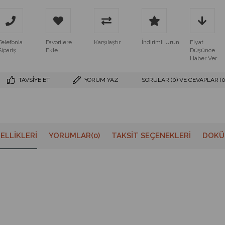
Telefonla
Favorilere
Karşılaştır
İndirimli Ürün
Fiyat
Sipariş
Ekle
Düşünce
Haber Ver
TAVSIYE ET
YORUM YAZ
SORULAR (0) VE CEVAPLAR (0
ELLIKLERI
YORUMLAR
(0)
TAKSIT SEÇENEKLERI
DOKÜ