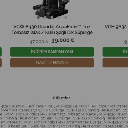
 Grundig AquaFlex+™ Toz
VCH 9632 Grundig Toz Torb
slak / Kuru Şarjlı Dik Süpürge
Dik Süpürge
39.000 ₺
6.900 
7.000 ₺
9.000 ₺
NDİRİM KAMPANYASI
İNDİRİM KAMPANYA
NAKİT / HAVALE
NAKİT / HAVALE
Etiketler
 4230 Grundig FlexiForce™ Toz
,
VCP 4230 Grundig FlexiForce™ Toz Torbas
orce™ Toz Torbasız Şarjlı Dik Süpürge
,
VCP 4230 Grundig FlexiForce™ Toz T
ge
,
VCP 4230 Grundig FlexiForce™ Toz Torbasız Süpürge
,
VCP 4230 Grundig
 Grundig FlexiForce™ Toz Şarjlı Süpürge
,
VCP 4230 Grundig FlexiForce™ 
e™ Torbasız
,
VCP 4230 Grundig FlexiForce™ Torbasız Şarjlı
,
VCP 4230 Grun
e™ Torbasız Şarjlı Süpürge
,
VCP 4230 Grundig FlexiForce™ Torbasız Dik
,
V