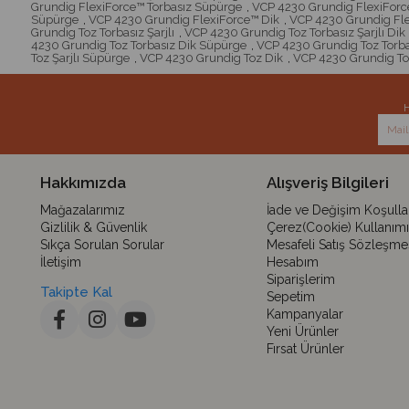
Grundig FlexiForce™ Torbasız Süpürge
,
VCP 4230 Grundig FlexiForce
Süpürge
,
VCP 4230 Grundig FlexiForce™ Dik
,
VCP 4230 Grundig Fl
Grundig Toz Torbasız Şarjlı
,
VCP 4230 Grundig Toz Torbasız Şarjlı Dik
4230 Grundig Toz Torbasız Dik Süpürge
,
VCP 4230 Grundig Toz Torb
Toz Şarjlı Süpürge
,
VCP 4230 Grundig Toz Dik
,
VCP 4230 Grundig To
H
Hakkımızda
Alışveriş Bilgileri
Mağazalarımız
İade ve Değişim Koşullar
Gizlilik & Güvenlik
Çerez(Cookie) Kullanımı
Sıkça Sorulan Sorular
Mesafeli Satış Sözleşme
İletişim
Hesabım
Siparişlerim
Takipte Kal
Sepetim
Kampanyalar
Yeni Ürünler
Fırsat Ürünler