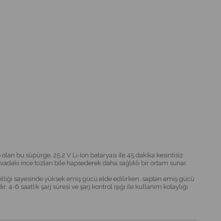
lan bu süpürge, 25.2 V Li-Ion bataryası ile 45 dakika kesintisiz
 havadaki ince tozları bile hapsederek daha sağlıklı bir ortam sunar.
on özelliği sayesinde yüksek emiş gücü elde edilirken, saptan emiş gücü
4-6 saatlik şarj süresi ve şarj kontrol ışığı ile kullanım kolaylığı