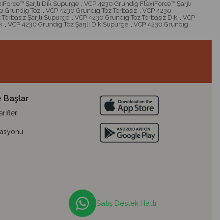
iForce™ Şarjlı Dik Süpürge
,
VCP 4230 Grundig FlexiForce™ Şarjlı
0 Grundig Toz
,
VCP 4230 Grundig Toz Torbasız
,
VCP 4230
Torbasız Şarjlı Süpürge
,
VCP 4230 Grundig Toz Torbasız Dik
,
VCP
k
,
VCP 4230 Grundig Toz Şarjlı Dik Süpürge
,
VCP 4230 Grundig
 Başlar
ifleri
lasyonu
Satış Destek Hattı