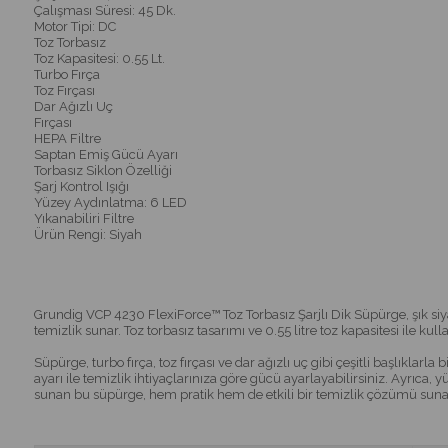
Çalışması Süresi: 45 Dk.
Motor Tipi: DC
Toz Torbasız
Toz Kapasitesi: 0.55 Lt.
Turbo Fırça
Toz Fırçası
Dar Ağızlı Uç
Fırçası
HEPA Filtre
Saptan Emiş Gücü Ayarı
Torbasız Siklon Özelliği
Şarj Kontrol Işığı
Yüzey Aydınlatma: 6 LED
Yıkanabiliri Filtre
Ürün Rengi: Siyah
Grundig VCP 4230 FlexiForce™ Toz Torbasız Şarjlı Dik Süpürge, şık siyah
temizlik sunar. Toz torbasız tasarımı ve 0.55 litre toz kapasitesi ile kul
Süpürge, turbo fırça, toz fırçası ve dar ağızlı uç gibi çeşitli başlıklarl
ayarı ile temizlik ihtiyaçlarınıza göre gücü ayarlayabilirsiniz. Ayrıca, 
sunan bu süpürge, hem pratik hem de etkili bir temizlik çözümü suna