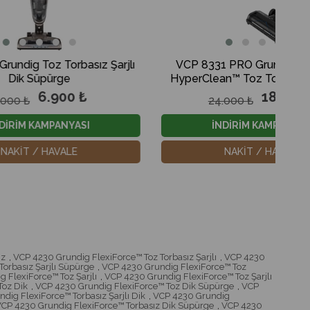
asız Şarjlı
VCP 8331 PRO Grundig ActiFlex™
HyperClean™ Toz Torbasız Şarjlı Dik
Süpürge
₺
18.000 ₺
24.000 ₺
SI
İNDİRİM KAMPANYASI
NAKİT / HAVALE
ız
,
VCP 4230 Grundig FlexiForce™ Toz Torbasız Şarjlı
,
VCP 4230
orbasız Şarjlı Süpürge
,
VCP 4230 Grundig FlexiForce™ Toz
 FlexiForce™ Toz Şarjlı
,
VCP 4230 Grundig FlexiForce™ Toz Şarjlı
Toz Dik
,
VCP 4230 Grundig FlexiForce™ Toz Dik Süpürge
,
VCP
dig FlexiForce™ Torbasız Şarjlı Dik
,
VCP 4230 Grundig
CP 4230 Grundig FlexiForce™ Torbasız Dik Süpürge
,
VCP 4230