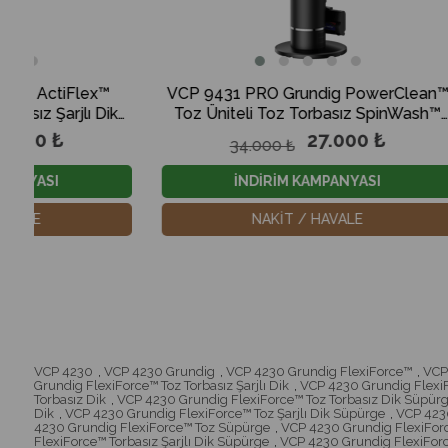
VCP 9431 PRO Grundig PowerClean™
VCW 8430
k
Toz Üniteli Toz Torbasız SpinWash™
Torbasız I
Şarjlı Dik Süpürge
27.000 ₺
34.000 ₺
4
İNDİRİM KAMPANYASI
İ
NAKİT / HAVALE
VCP 4230
,
VCP 4230 Grundig
,
VCP 4230 Grundig FlexiForce™
,
VCP
Grundig FlexiForce™ Toz Torbasız Şarjlı Dik
,
VCP 4230 Grundig FlexiF
Torbasız Dik
,
VCP 4230 Grundig FlexiForce™ Toz Torbasız Dik Süpür
Dik
,
VCP 4230 Grundig FlexiForce™ Toz Şarjlı Dik Süpürge
,
VCP 4230
4230 Grundig FlexiForce™ Toz Süpürge
,
VCP 4230 Grundig FlexiForc
FlexiForce™ Torbasız Şarjlı Dik Süpürge
,
VCP 4230 Grundig FlexiForc