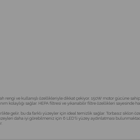
 rengi ve kullanışlı özellikleriyle dikkat çekiyor. 150W motor gücüne sahip o
lanım kolaylığı sağlar. HEPA filtresi ve yıkanabilir filtre özellikleri sayesinde
a birlikte gelir, bu da farklı yüzeyler için ideal temizlik sağlar. Torbasız sikl
yüzeyleri daha iyi görebilmeniz için 6 LED'li yüzey aydınlatması bulunmaktadır. 
r.