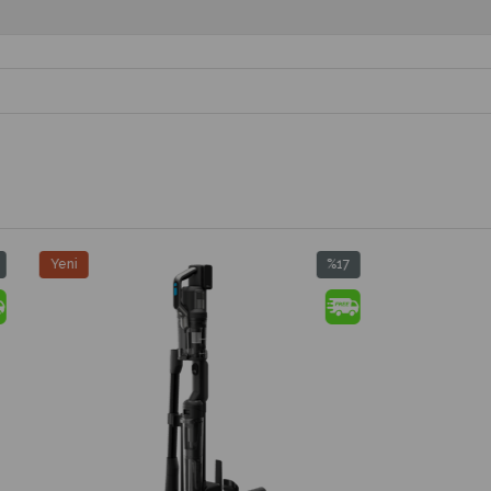
%17
İndirim
%17İndirim