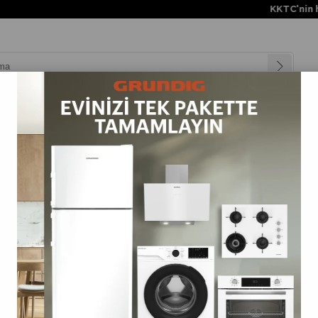
KKTC'nin her ye
nyalar
Teknolojiler
Müşteri Hizmetleri
Değişim Kampanya
ı Süpürgeler
>
VCP 4230 Grundig FlexiForce™ Toz Torbasız Şarjlı Dik Süpürg
VCP 4230 Grundig FlexiForce™ Toz Torbasız Şarjlı D
(VCP4230)
0.0
Barkod
:
4013833051176
Tahmini Teslim Süresi
:
3 Tahmini Teslimat Tarihi