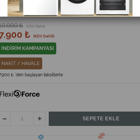
%
21
İndirim
10.000 ₺
(KDV Dahil)
7.900 ₺
(KDV Dahil)
İNDİRİM KAMPANYASI
NAKİT / HAVALE
7.900 ₺
`den başlayan taksitlerle