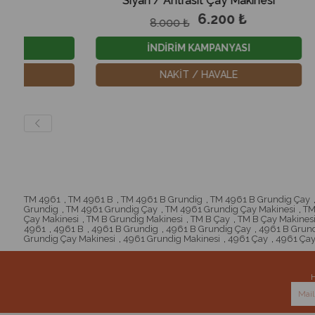
Siyah / Antrasit Çay Makinesi
Çay
6.200 ₺
8.000 ₺
6.300
İNDİRİM KAMPANYASI
İNDİRİ
NAKİT / HAVALE
NAK
TM 4961
,
TM 4961 B
,
TM 4961 B Grundig
,
TM 4961 B Grundig Çay
Grundig
,
TM 4961 Grundig Çay
,
TM 4961 Grundig Çay Makinesi
,
TM
Çay Makinesi
,
TM B Grundig Makinesi
,
TM B Çay
,
TM B Çay Makines
4961
,
4961 B
,
4961 B Grundig
,
4961 B Grundig Çay
,
4961 B Grund
Grundig Çay Makinesi
,
4961 Grundig Makinesi
,
4961 Çay
,
4961 Çay
H