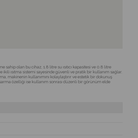
ip olan bu cihaz, 1.8 litre su ısıtıcı kapasitesi ve 0.8 litre
ikili ısıtma sistemi sayesinde güvenli ve pratik bir kullanım sağlar.
ma, makinenin kullanımını kolaylaştırır ve estetik bir dokunuş
o sarma özelliği ise kullanım sonrası düzenli bir görünüm elde