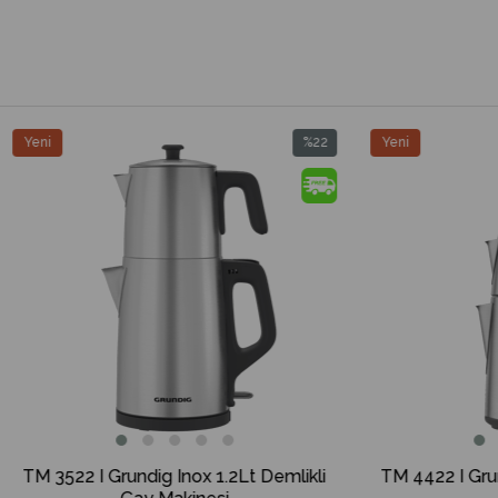
%22
Yeni
İndirim
Ürün
%22İndirim
ig Inox 1.2Lt Demlikli
TM 4422 I Grundig Inox Çay Mak