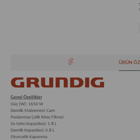
ÜRÜN ÖZ
Genel Özellikler
Güç (W): 1650 W
Demlik Malzemesi: Cam
Paslanmaz Çelik Kireç Filtresi
Su Isıtıcı Kapasitesi: 1.8 L
Demlik Kapasitesi: 0.8 L
Otomatik Kapanma