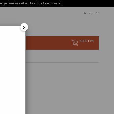
ücretsiz teslimat ve montaj.
TürkçeTRY
×
SEPETIM
sı Nedir?