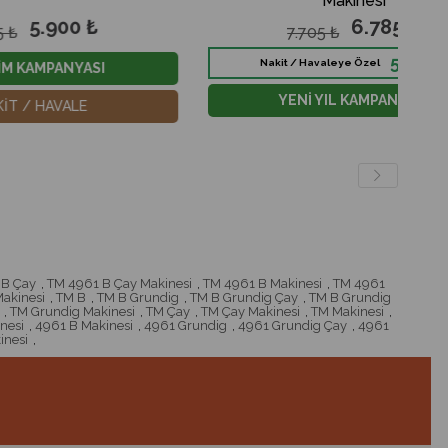
Makinesi
6.785 ₺
7.705 ₺
5.900₺
Nakit / Havaleye Özel
YENİ YIL KAMPANYASI
 B Çay
,
TM 4961 B Çay Makinesi
,
TM 4961 B Makinesi
,
TM 4961
akinesi
,
TM B
,
TM B Grundig
,
TM B Grundig Çay
,
TM B Grundig
,
TM Grundig Makinesi
,
TM Çay
,
TM Çay Makinesi
,
TM Makinesi
,
nesi
,
4961 B Makinesi
,
4961 Grundig
,
4961 Grundig Çay
,
4961
inesi
,