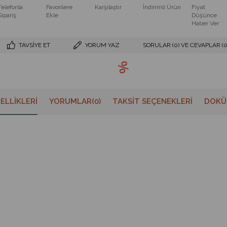
Telefonla
Favorilere
Karşılaştır
İndirimli Ürün
Fiyat
Sipariş
Ekle
Düşünce
Haber Ver
TAVSIYE ET
YORUM YAZ
SORULAR (0) VE CEVAPLAR (0
ELLIKLERI
YORUMLAR
(0)
TAKSIT SEÇENEKLERI
DOKÜ