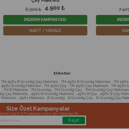
 Makinesi
4.900 ₺
5.900 ₺
 ₺
7.475 ₺
M KAMPANYASI
İNDİRİM KAMPANYASI
İT / HAVALE
NAKİT / HAVALE
Etiketler
,
TM 4961 B Grundig Çay Makinesi
,
TM 4961 B Grundig Makinesi
,
TM 4961
 4961 Grundig Makinesi
,
TM 4961 Çay
,
TM 4961 Çay Makinesi
,
TM 4961 M
i
,
TM B Makinesi
,
TM Grundig
,
TM Grundig Çay
,
TM Grundig Çay Makinesi
ig Çay Makinesi
,
4961 B Grundig Makinesi
,
4961 B Çay
,
4961 B Çay Maki
 Makinesi
,
4961 Makinesi
,
B Grundig
,
B Grundig Çay
,
B Grundig Çay Mak
Size Özel Kampanyalar
emen Kayıt Ol Fırsatlardan Önce Sen Haberdar Ol!
Kayıt