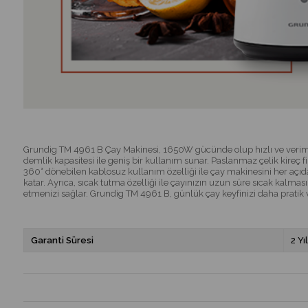
Grundig TM 4961 B Çay Makinesi, 1650W gücünde olup hızlı ve verimli bir
demlik kapasitesi ile geniş bir kullanım sunar. Paslanmaz çelik kireç f
360° dönebilen kablosuz kullanım özelliği ile çay makinesini her açıd
katar. Ayrıca, sıcak tutma özelliği ile çayınızın uzun süre sıcak kalma
etmenizi sağlar. Grundig TM 4961 B, günlük çay keyfinizi daha pratik ve 
Garanti Süresi
2 Yıl