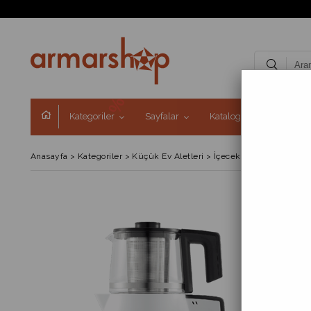
Kategoriler
Sayfalar
Kataloglar
Kampa
Anasayfa
>
Kategoriler
>
Küçük Ev Aletleri
>
İçecek Hazırlama Grub