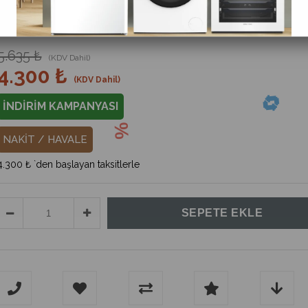
%
24
İndirim
5.635 ₺
(KDV Dahil)
4.300 ₺
(KDV Dahil)
İNDİRİM KAMPANYASI
NAKİT / HAVALE
4.300 ₺
`den başlayan taksitlerle