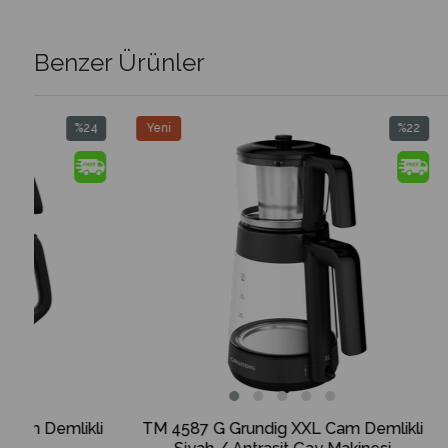
Benzer Ürünler
Yeni
%22
Yeni
Ürün
İndirim
Ürün
%22İndirim
TM 4587 G Grundig XXL Cam Demlikli
TM 3522 I Grund