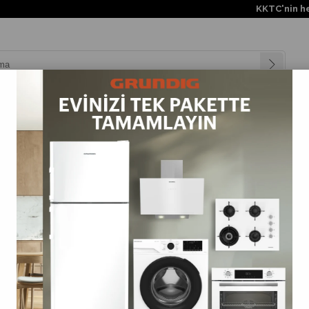
KKTC'nin her yerine 
nyalar
Teknolojiler
Müşteri Hizmetleri
Değişim Kampanya
u
>
Çay Makineleri
>
TM 4961 B Grundig Beyaz Çay Makinesi
TM 4961 B Grundig Beyaz Çay Makinesi
(TM4961B)
0.0
Barkod
:
8690842276439
Tahmini Teslim Süresi
:
3 Tahmini Teslimat Tarihi