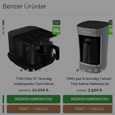
Benzer Ürünler
%20
%25
im
İndirim
İndirim
dirim
%20İndirim
%25İndi
TCM 7061 ST Grundig
TKM 1342 G Grundig Telvex™
Indüksiyonlu Türk Kahve
Türk Kahve Makinesi Gri
Makinesi (Siyah Cezve)
12.000 ₺
3.900 ₺
15.000 ₺
5.175 ₺
İNDİRİM KAMPANYASI
İNDİRİM KAMPANYASI
NAKİT / HAVALE
NAKİT / HAVALE