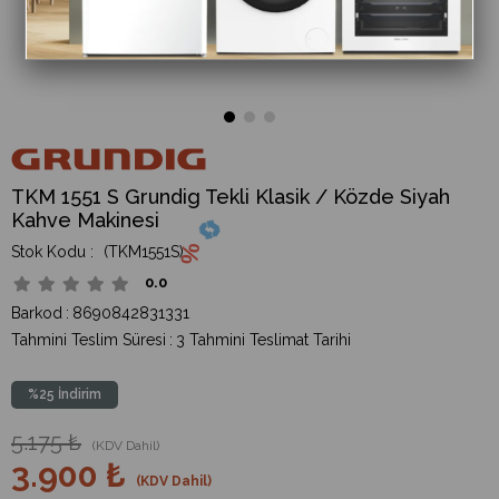
TKM 1551 S Grundig Tekli Klasik / Közde Siyah
Kahve Makinesi
(TKM1551S)
0.0
Barkod
:
8690842831331
Tahmini Teslim Süresi
:
3 Tahmini Teslimat Tarihi
%
25
İndirim
5.175 ₺
(KDV Dahil)
3.900 ₺
(KDV Dahil)