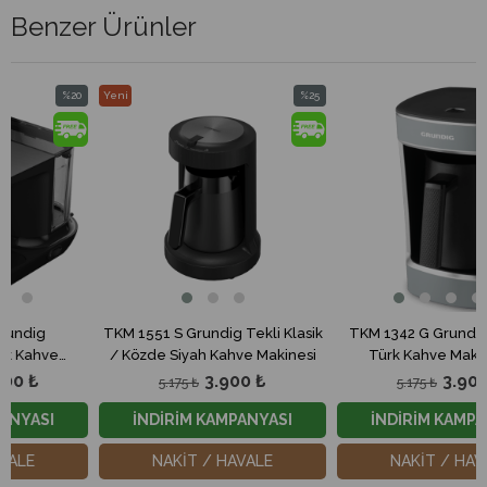
Benzer Ürünler
%20
Yeni
%25
%
İndirim
Ürün
İndirim
İn
%20İndirim
%25İndirim
%2
TKM 1551 S Grundig Tekli Klasik
TKM 1342 G Grundig Telvex
/ Közde Siyah Kahve Makinesi
Türk Kahve Makinesi Gri
3.900 ₺
3.900 ₺
5.175 ₺
5.175 ₺
İNDİRİM KAMPANYASI
İNDİRİM KAMPANYASI
NAKİT / HAVALE
NAKİT / HAVALE