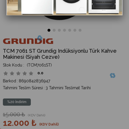
TCM 7061 ST Grundig Indüksiyonlu Türk Kahve
Makinesi (Siyah Cezve)
(TCM7061ST)
0.0
Barkod
:
8690842836947
Tahmini Teslim Süresi
:
3 Tahmini Teslimat Tarihi
%
20
İndirim
15.000 ₺
(KDV Dahil)
12.000 ₺
(KDV Dahil)