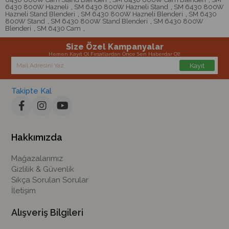
6430 800W Hazneli
,
SM 6430 800W Hazneli Stand
,
SM 6430 800W
Hazneli Stand Blenderi
,
SM 6430 800W Hazneli Blenderi
,
SM 6430
800W Stand
,
SM 6430 800W Stand Blenderi
,
SM 6430 800W
Blenderi
,
SM 6430 Cam
,
Size Özel Kampanyalar
Hemen Kayıt Ol Fırsatlardan Önce Sen Haberdar Ol!
Kayıt
Takipte Kal
Hakkımızda
Mağazalarımız
Gizlilik & Güvenlik
Sıkça Sorulan Sorular
İletişim
Alışveriş Bilgileri