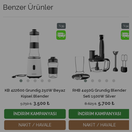
Benzer Ürünler
%39
%34
İndirim
İndirim
rim
%39İndirim
%34İndir
KB 422600 Grundig 250W Beyaz
RHB 4450G Grundig Blender
Kişisel Blender
Seti 1500W Silver
3.500 ₺
5.700 ₺
5.750 ₺
8.625 ₺
İNDİRİM KAMPANYASI
İNDİRİM KAMPANYASI
NAKİT / HAVALE
NAKİT / HAVALE