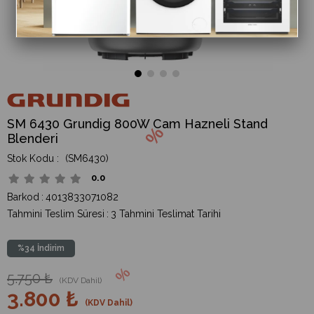
SM 6430 Grundig 800W Cam Hazneli Stand
Blenderi
(SM6430)
0.0
Barkod
:
4013833071082
Tahmini Teslim Süresi
:
3 Tahmini Teslimat Tarihi
%
34
İndirim
5.750 ₺
(KDV Dahil)
3.800 ₺
(KDV Dahil)