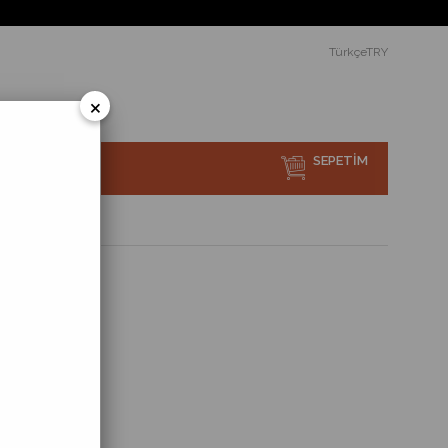
yerine ücretsiz teslimat ve montaj.
TürkçeTRY
×
SEPETIM
sı Nedir?