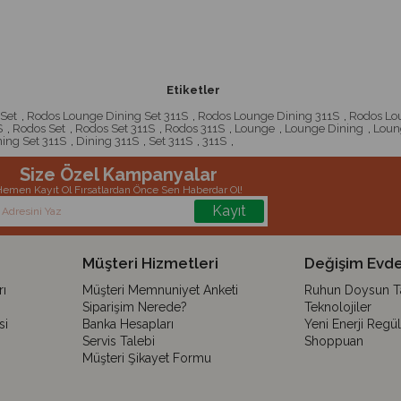
Etiketler
Set
,
Rodos Lounge Dining Set 311S
,
Rodos Lounge Dining 311S
,
Rodos Lo
S
,
Rodos Set
,
Rodos Set 311S
,
Rodos 311S
,
Lounge
,
Lounge Dining
,
Loun
ing Set 311S
,
Dining 311S
,
Set 311S
,
311S
,
Size Özel Kampanyalar
emen Kayıt Ol Fırsatlardan Önce Sen Haberdar Ol!
Kayıt
Müşteri Hizmetleri
Değişim Evde
ı
Müşteri Memnuniyet Anketi
Ruhun Doysun Tar
Siparişim Nerede?
Teknolojiler
si
Banka Hesapları
Yeni Enerji Regü
Servis Talebi
Shoppuan
Müşteri Şikayet Formu