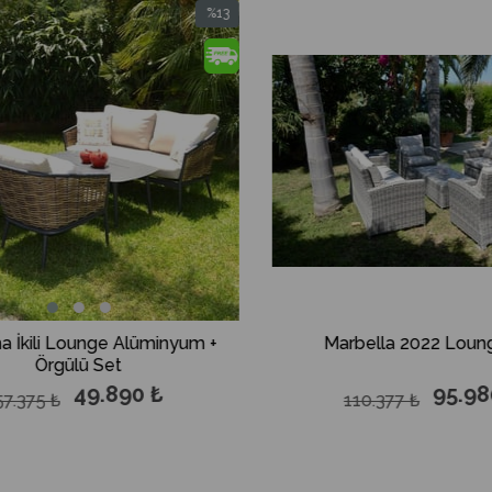
%13
%13
İndirim
İndirim
%13İndirim
%13İndirim
yum +
Marbella 2022 Lounge Set
95.980 ₺
110.377 ₺