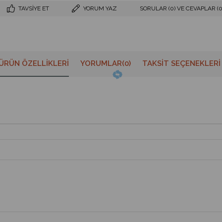
TAVSIYE ET
YORUM YAZ
SORULAR (0) VE CEVAPLAR (0
ÜRÜN ÖZELLIKLERI
YORUMLAR
(0)
TAKSIT SEÇENEKLERI