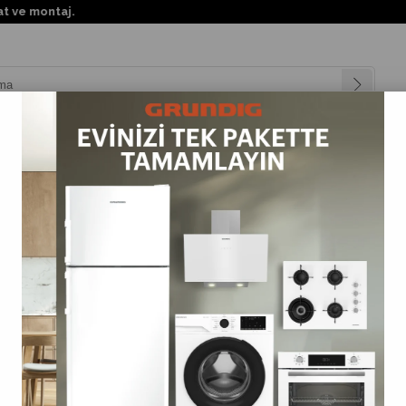
KKTC'nin her 
nyalar
Teknolojiler
Müşteri Hizmetleri
Değişim Kampanya
Oturma Grubu
>
Rodos Lounge & Dining Set (3+1+1+S)
Rodos Lounge & Dining Set (3+1+1+S)
(GLRLDS-16073)
0.0
Tahmini Teslim Süresi
:
3 Tahmini Teslimat Tarihi