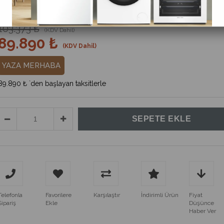
%
13
İndirim
103.373 ₺
(KDV Dahil)
89.890 ₺
(KDV Dahil)
YAZA MERHABA
89.890 ₺
`den başlayan taksitlerle
Telefonla
Favorilere
Karşılaştır
İndirimli Ürün
Fiyat
Sipariş
Ekle
Düşünce
Haber Ver