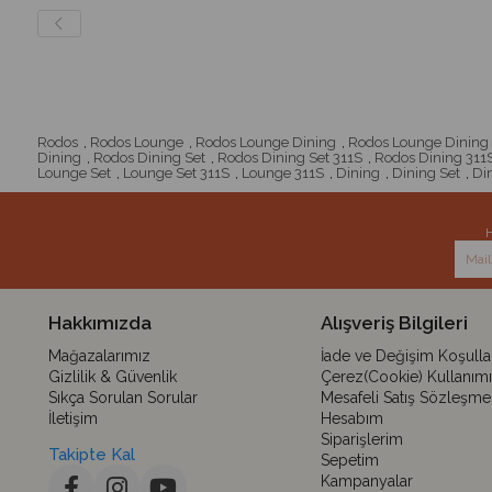
Rodos
,
Rodos Lounge
,
Rodos Lounge Dining
,
Rodos Lounge Dining 
Dining
,
Rodos Dining Set
,
Rodos Dining Set 311S
,
Rodos Dining 311
Lounge Set
,
Lounge Set 311S
,
Lounge 311S
,
Dining
,
Dining Set
,
Din
H
Hakkımızda
Alışveriş Bilgileri
Mağazalarımız
İade ve Değişim Koşullar
Gizlilik & Güvenlik
Çerez(Cookie) Kullanımı
Sıkça Sorulan Sorular
Mesafeli Satış Sözleşme
İletişim
Hesabım
Siparişlerim
Takipte Kal
Sepetim
Kampanyalar