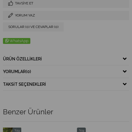
TAVSIYE ET
YORUM YAZ
SORULAR (0) VE CEVAPLAR (0)
WhatsApp
ÜRÜN ÖZELLIKLERI
YORUMLAR
(0)
TAKSIT SEÇENEKLERI
Benzer Ürünler
%13
%13
%