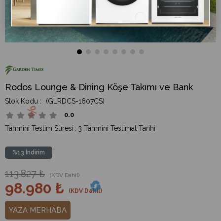
Rodos Lounge & Dining Köşe Takımı ve Bank
(GLRDCS-1607CS)
0.0
Tahmini Teslim Süresi
:
3 Tahmini Teslimat Tarihi
%
13
İndirim
113.827 ₺
(KDV Dahil)
98.980 ₺
(KDV Dahil)
YAZA MERHABA