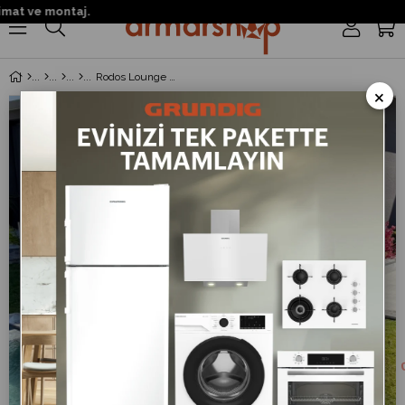
at ve montaj.
0
Rodos Lounge & Dining Köşe Takımı ve Bank
×