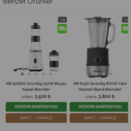
Benzer Ürünler
%39
%34
m
İndirim
İndirim
dirim
%39İndirim
%34İndi
KB 422600 Grundig 250W Beyaz
SM 6430 Grundig 800W Cam
Kişisel Blender
Hazneli Stand Blenderi
3.500 ₺
3.800 ₺
5.750 ₺
5.750 ₺
İNDİRİM KAMPANYASI
İNDİRİM KAMPANYASI
NAKİT / HAVALE
NAKİT / HAVALE