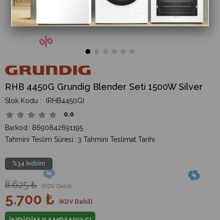
RHB 4450G Grundig Blender Seti 1500W Silver
(RHB4450G)
0.0
Barkod
:
8690842691195
Tahmini Teslim Süresi
:
3 Tahmini Teslimat Tarihi
%
34
İndirim
8.625 ₺
(KDV Dahil)
5.700 ₺
(KDV Dahil)