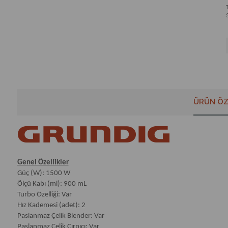
ÜRÜN ÖZ
Genel Özellikler
Güç (W): 1500 W
Ölçü Kabı (ml): 900 mL
Turbo Özelliği: Var
Hız Kademesi (adet): 2
Paslanmaz Çelik Blender: Var
Paslanmaz Çelik Çırpıcı: Var