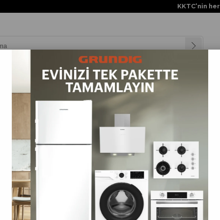
KKTC'nin her yerine ücrets
nyalar
Teknolojiler
Müşteri Hizmetleri
Değişim Kampanya
>
Blender ve Doğrayıcılar
>
RHB 4050 Grundig Blender Seti 1500W Beyaz
RHB 4050 Grundig Blender Seti 1500W Beyaz
(RHB4050)
0.0
Barkod
:
8690842299391
Tahmini Teslim Süresi
:
3 Tahmini Teslimat Tarihi