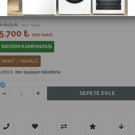
%
34
İndirim
8.625 ₺
(KDV Dahil)
5.700 ₺
(KDV Dahil)
İNDİRİM KAMPANYASI
NAKİT / HAVALE
5.700 ₺
`den başlayan taksitlerle