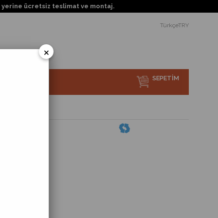
iz teslimat ve montaj.
TürkçeTRY
×
SEPETIM
sı Nedir?