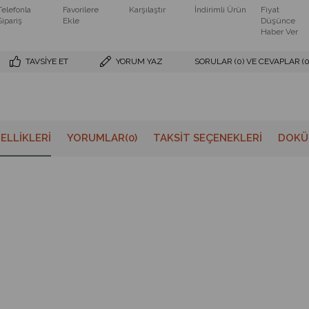
Telefonla
Favorilere
Karşılaştır
İndirimli Ürün
Fiyat
Sipariş
Ekle
Düşünce
Haber Ver
TAVSIYE ET
YORUM YAZ
SORULAR (0) VE CEVAPLAR (0
ELLIKLERI
YORUMLAR
(0)
TAKSIT SEÇENEKLERI
DOKÜ