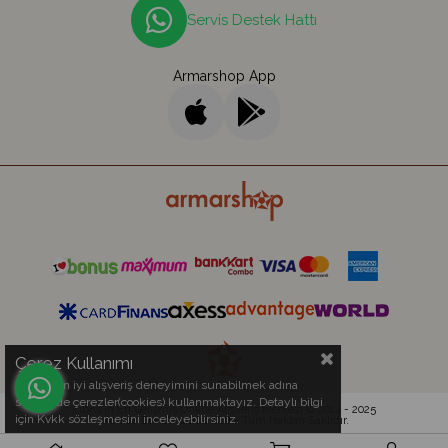
Servis Destek Hattı
Armarshop App
Çerez Kullanımı
Sizlere en iyi alışveriş deneyimini sunabilmek adına
sitemizde çerezler(cookies) kullanmaktayız. Detaylı bilgi
Kıbrıs'ın En Gelişmiş Online Alışveriş Merkezi © 2014 - 2025
için Kvkk sözleşmesini inceleyebilirsiniz.
Armar Electronics Ltd.
- Tüm Hakları Saklıdır.