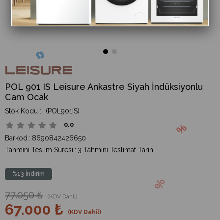
POL 901 IS Leisure Ankastre Siyah İndüksiyonlu
Cam Ocak
(POL901IS)
0.0
Barkod
:
8690842426650
Tahmini Teslim Süresi
:
3 Tahmini Teslimat Tarihi
%
13
İndirim
77.050 ₺
(KDV Dahil)
67.000 ₺
(KDV Dahil)