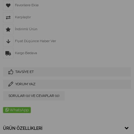
Favorilere Ekle
Karşılaştır
İndirimli Ürün
Fiyat Düşünce Haber Ver
Kargo Bedava
TAVSIYE ET
YORUM YAZ
SORULAR (0) VE CEVAPLAR (0)
WhatsApp
ÜRÜN ÖZELLIKLERI