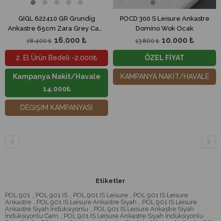
410 GR Grundig
POCD 300 S Leisure Ankastre
POLC 601 S L
5cm Zara Grey Cam
Domino Wok Ocak
Göz Gaz S
Ocak
16.000 ₺
10.000 ₺
 ₺
13.800 ₺
18.400 
n Bedeli -2.000₺
ÖZEL FİYAT
2. El Ürün
 Nakit/Havale
KAMPANYA NAKİT/HAVALE
Kampanya 
14.000₺
14
M KAMPANYASI
DEĞİŞİM
Etiketler
POL 901
,
POL 901 IS
,
POL 901 IS Leisure
,
POL 901 IS Leisure
Ankastre
,
POL 901 IS Leisure Ankastre Siyah
,
POL 901 IS Leisure
Ankastre Siyah İndüksiyonlu
,
POL 901 IS Leisure Ankastre Siyah
İndüksiyonlu Cam
,
POL 901 IS Leisure Ankastre Siyah İndüksiyonlu