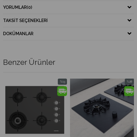
YORUMLAR
(0)
TAKSIT SEÇENEKLERI
DOKÜMANLAR
Benzer Ürünler
%13
%28
İndirim
İndirim
%13İndirim
%28İndirim