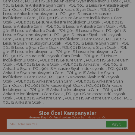
Cam Ocak
,
POL 901 IS Leisure Ankastre Siyah İndüksiyonlu Ocak
,
POL
901 IS Leisure Ankastre Siyah Cam
,
POL 901 IS Leisure Ankastre Siyah
Cam Ocak
,
POL 901 IS Leisure Ankastre Siyah Ocak
,
POL 901 IS
Leisure Ankastre İndüksiyonlu
,
POL 901 IS Leisure Ankastre
İndüksiyonlu Cam
,
POL 901 IS Leisure Ankastre İndüksiyonlu Cam
Ocak
,
POL 901 IS Leisure Ankastre İndüksiyonlu Ocak
,
POL 901 IS
Leisure Ankastre Cam
,
POL 901 IS Leisure Ankastre Cam Ocak
,
POL
901 IS Leisure Ankastre Ocak
,
POL 901 IS Leisure Siyah
,
POL 901 IS
Leisure Siyah İndüksiyonlu
,
POL 901 IS Leisure Siyah İndüksiyonlu
Cam
,
POL 901 IS Leisure Siyah İndüksiyonlu Cam Ocak
,
POL 901 IS
Leisure Siyah İndüksiyonlu Ocak
,
POL 901 IS Leisure Siyah Cam
,
POL
901 IS Leisure Siyah Cam Ocak
,
POL 901 IS Leisure Siyah Ocak
,
POL
901 IS Leisure İndüksiyonlu
,
POL 901 IS Leisure İndüksiyonlu Cam
,
POL 901 IS Leisure İndüksiyonlu Cam Ocak
,
POL 901 IS Leisure
İndüksiyonlu Ocak
,
POL 901 IS Leisure Cam
,
POL 901 IS Leisure Cam
Ocak
,
POL 901 IS Leisure Ocak
,
POL 901 IS Ankastre
,
POL 901 IS
Ankastre Siyah
,
POL 901 IS Ankastre Siyah İndüksiyonlu
,
POL 901 IS
Ankastre Siyah İndüksiyonlu Cam
,
POL 901 IS Ankastre Siyah
İndüksiyonlu Cam Ocak
,
POL 901 IS Ankastre Siyah İndüksiyonlu
Ocak
,
POL 901 IS Ankastre Siyah Cam
,
POL 901 IS Ankastre Siyah
Cam Ocak
,
POL 901 IS Ankastre Siyah Ocak
,
POL 901 IS Ankastre
İndüksiyonlu
,
POL 901 IS Ankastre İndüksiyonlu Cam
,
POL 901 IS
Ankastre İndüksiyonlu Cam Ocak
,
POL 901 IS Ankastre İndüksiyonlu
Ocak
,
POL 901 IS Ankastre Cam
,
POL 901 IS Ankastre Cam Ocak
,
POL
901 IS Ankastre Ocak
,
Size Özel Kampanyalar
Hemen Kayıt Ol Fırsatlardan Önce Sen Haberdar Ol!
Kayıt