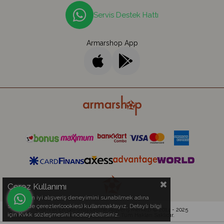
Servis Destek Hattı
Armarshop App
Çerez Kullanımı
Sizlere en iyi alışveriş deneyimini sunabilmek adına
sitemizde çerezler(cookies) kullanmaktayız. Detaylı bilgi
Kıbrıs'ın En Gelişmiş Online Alışveriş Merkezi © 2014 - 2025
için Kvkk sözleşmesini inceleyebilirsiniz.
Armar Electronics Ltd.
- Tüm Hakları Saklıdır.