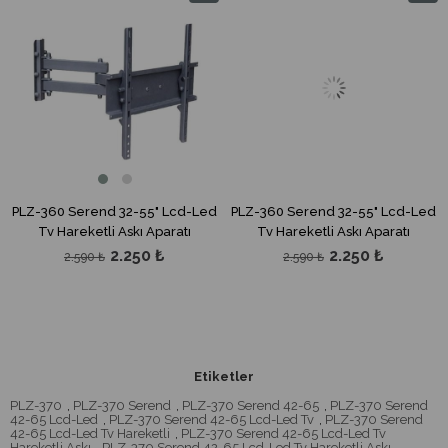
m
İndirim
İndirim
dirim
%13İndirim
%13İndi
PLZ-360 Serend 32-55" Lcd-Led
PLZ-360 Serend 32-55" Lcd-Led
Tv Hareketli Askı Aparatı
Tv Hareketli Askı Aparatı
2.250 ₺
2.250 ₺
2.590 ₺
2.590 ₺
Etiketler
PLZ-370
,
PLZ-370 Serend
,
PLZ-370 Serend 42-65
,
PLZ-370 Serend
42-65 Lcd-Led
,
PLZ-370 Serend 42-65 Lcd-Led Tv
,
PLZ-370 Serend
42-65 Lcd-Led Tv Hareketli
,
PLZ-370 Serend 42-65 Lcd-Led Tv
Hareketli Askı
,
PLZ-370 Serend 42-65 Lcd-Led Tv Hareketli Askı