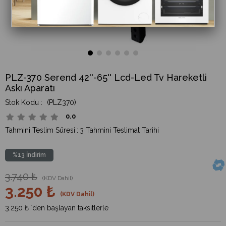
PLZ-370 Serend 42''-65'' Lcd-Led Tv Hareketli
Askı Aparatı
(PLZ370)
0.0
Tahmini Teslim Süresi
:
3 Tahmini Teslimat Tarihi
%
13
İndirim
3.740 ₺
(KDV Dahil)
3.250 ₺
(KDV Dahil)
3.250 ₺
`den başlayan taksitlerle